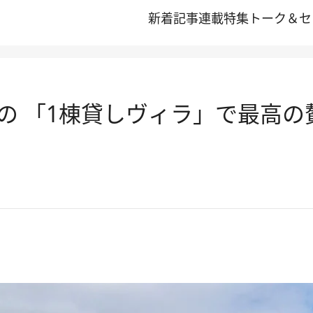
新着記事
連載
特集
トーク＆セ
コの 「1棟貸しヴィラ」で最高の