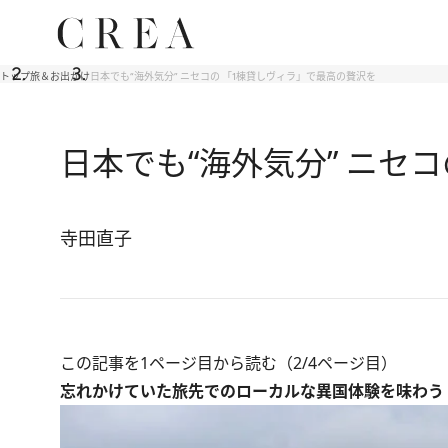
トップ
旅＆お出かけ
日本でも“海外気分” ニセコの 「1棟貸しヴィラ」で最高の贅沢を
日本でも“海外気分” ニセ
寺田直子
この記事を1ページ目から読む（2/4ページ目）
忘れかけていた旅先でのローカルな異国体験を味わう