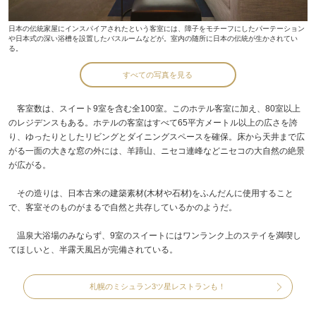
日本の伝統家屋にインスパイアされたという客室には、障子をモチーフにしたパーテーション
や日本式の深い浴槽を設置したバスルームなどが。室内の随所に日本の伝統が生かされてい
る。
すべての写真を見る
客室数は、スイート9室を含む全100室。このホテル客室に加え、80室以上
のレジデンスもある。ホテルの客室はすべて65平方メートル以上の広さを誇
り、ゆったりとしたリビングとダイニングスペースを確保。床から天井まで広
がる一面の大きな窓の外には、羊蹄山、ニセコ連峰などニセコの大自然の絶景
が広がる。
その造りは、日本古来の建築素材(木材や石材)をふんだんに使用すること
で、客室そのものがまるで自然と共存しているかのようだ。
温泉大浴場のみならず、9室のスイートにはワンランク上のステイを満喫し
てほしいと、半露天風呂が完備されている。
札幌のミシュラン3ツ星レストランも！