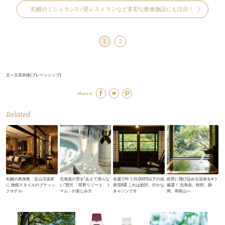
札幌のミシュラン3ツ星レストランなど多彩な飲食施設にも注目！
1
2
文＝立花奈緒(ブレーンシップ)
Share it
Related
札幌の奥座敷・定山渓温泉
北海道の雪を“あえて滑らな
名湯で叶う15,000円以下の温
絶景に飛び込める温泉を4つ
に 旅館スタイルのブティッ
い”贅沢 「星野リゾート ト
泉宿8選 これは絶対、行かな
厳選！ 北海道、秋田、静
クホテル
マム」の楽しみ方
きゃソンです
岡、和歌山へ