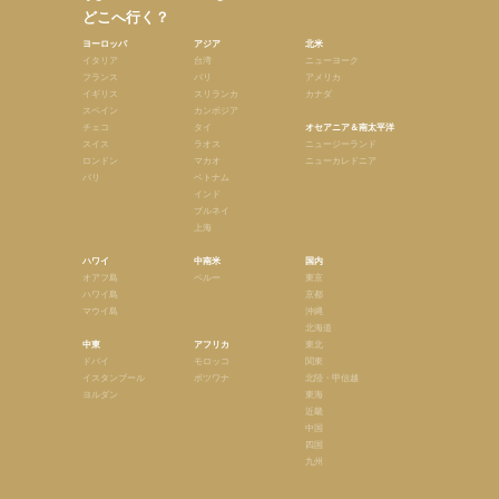
どこへ行く？
ヨーロッパ
アジア
北米
イタリア
台湾
ニューヨーク
フランス
バリ
アメリカ
イギリス
スリランカ
カナダ
スペイン
カンボジア
チェコ
タイ
オセアニア＆南太平洋
スイス
ラオス
ニュージーランド
ロンドン
マカオ
ニューカレドニア
パリ
ベトナム
インド
ブルネイ
上海
ハワイ
中南米
国内
オアフ島
ペルー
東京
ハワイ島
京都
マウイ島
沖縄
北海道
中東
アフリカ
東北
ドバイ
モロッコ
関東
イスタンブール
ボツワナ
北陸・甲信越
ヨルダン
東海
近畿
中国
四国
九州