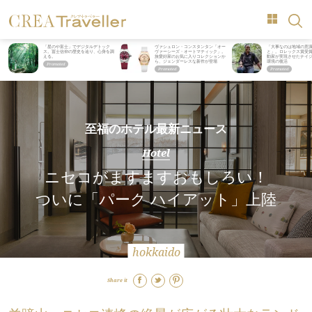
「星のや富士」でデジタルデトック
ヴァシュロン・コンスタンタン「オー
「大事なのは地域の意
ス。冨士信仰の歴史を辿り、心身を調
ヴァーシーズ・オートマティック」。
と」。ロレックス賞受
える。
旅愛好家のお気に入りコレクションか
動家が実現させたナイ
ら、ジェンダーレスな新作が登場
環境の復活
至福のホテル最新ニュース
Hotel
ニセコがますますおもしろい！
ついに「パーク ハイアット」上陸
hokkaido
Share it