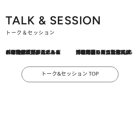
TALK & SESSION
トーク＆セッション
2026.8.3
「今後値上げがあるとすれば…」「リスクがあるのは今年の冬」エネルギー専門家が語る、ホルムズ海峡封鎖が家庭にもたらす“ある心配”
2026.8.3
「住宅建てられない…」「サーチャージ料の高値が続いている」ホルムズ海峡封鎖による影響はいつまで続く？《エネルギー専門家に聞く“どうなる日本の暮らし”》
トーク&セッション TOP