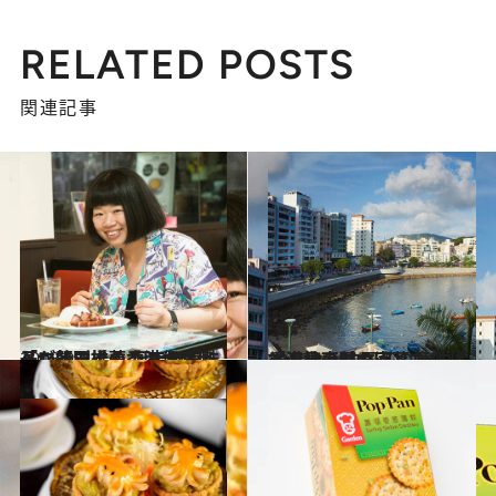
RELATED POSTS
関連記事
2018.9.9
「マイマイ」こと伊藤修子が熱烈推薦 何でも美味しい飯田橋の香港カフェへ
グルメ
2016.9.5
香港島南部の洒落たリゾート地の 中国名の意味は「泥棒の隠れ家」？
旅＆お出かけ