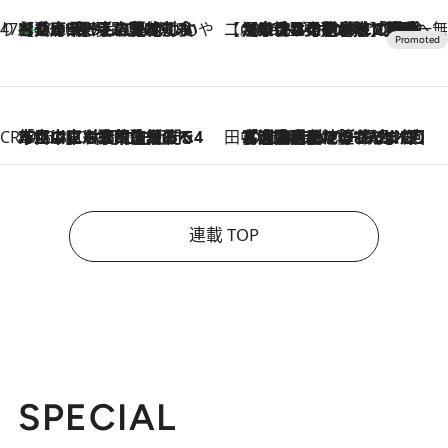
47都道府県の手みやげ ひんやりスイーツで夏を満喫
【兵庫県】この夏絶対食べたい 冷やしておいしいおやつ3選 淡路島の恵みをジェラートに集約
2026.8.8
【CREA×星野リゾート】唯一無二。癒しと発見が待つ場所へ
2026.8.7
【トンボの足水浴】ヒノキの香りに包まれて涼感マックス！約13℃の湧水かけ流しを避暑地「星野温泉 トンボの湯」で体験
CREA'S CHOICE
2026.8.7
「立川にも歌舞伎があるんだよ」 片岡仁左衛門・市川中車ら豪華座組みで4年目の立川立飛歌舞伎へ
田中稲の勝手に再ブーム
2026.8.7
「湘南乃風に憧れて」観客大盛上がりの“タオル回し”に、ラッパー顔負けの高速歌唱まで…さだまさし（74）のアグレッシブすぎる現在地
連載 TOP
SPECIAL