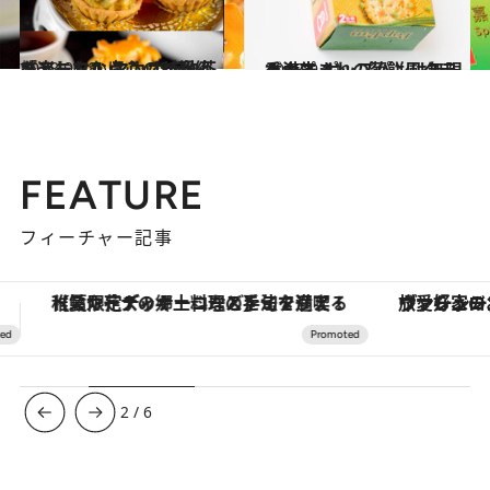
2018.9.28
「アニマル点心」が超絶キュート！ マカオで飲茶を楽しむならこの3軒
旅＆お出かけ
2018.9.11
香港生まれの葱餅風クラッカー ポップパンは無限ループ
グルメ
FEATURE
フィーチャー記事
ヴァシュロン・コンスタンタン「オーヴァーシーズ・オートマティック」。旅愛好家のお気に入りコレクションから、ジェンダーレスな新作が登場
3
/
6