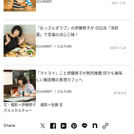
GOURMET
2021.1.31
「おっさんずラブ」の伊藤修子が 日比谷「添好
運」で至福の点心三昧！
GOURMET
CULTURE
2018.11.24
「マイマイ」こと伊藤修子が熱烈推薦 何でも美味
しい飯田橋の香港カフェへ
GOURMET
CULTURE
2018.9.9
文・撮影＝伊藤修子 撮影＝佐藤 亘
グルメ
カルチャー
Share