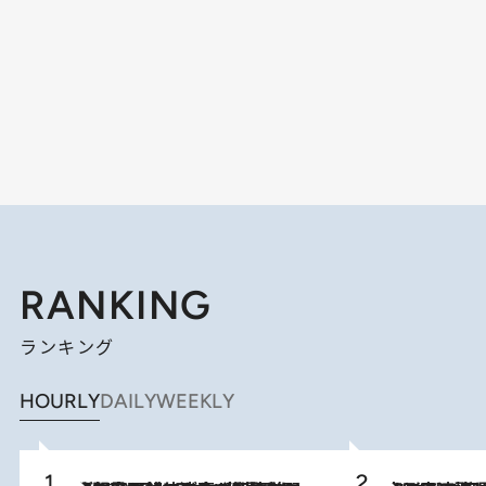
RANKING
ランキング
HOURLY
DAILY
WEEKLY