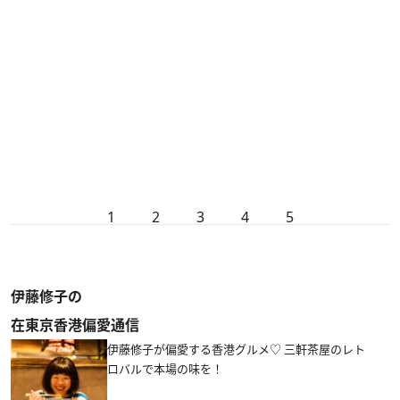
1
2
3
4
5
伊藤修子の
在東京香港偏愛通信
伊藤修子が偏愛する香港グルメ♡ 三軒茶屋のレト
ロバルで本場の味を！