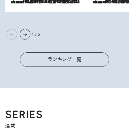
「最後に見られてよかった」上野動物園の東園パンダ舎が解体前に特別公開。8月16日まで延長されたパネル展と共に辿る“半世紀”のパンダ飼育《解体工事の図面あり》
2026.8.8
2026.8.7
「湘南乃風に憧れて」観客大盛上がりの“タオル回し”に、ラッパー顔負けの高速歌唱まで…さだまさし（74）のアグレッシブすぎる現在地
1 / 5
ランキング一覧
SERIES
連載