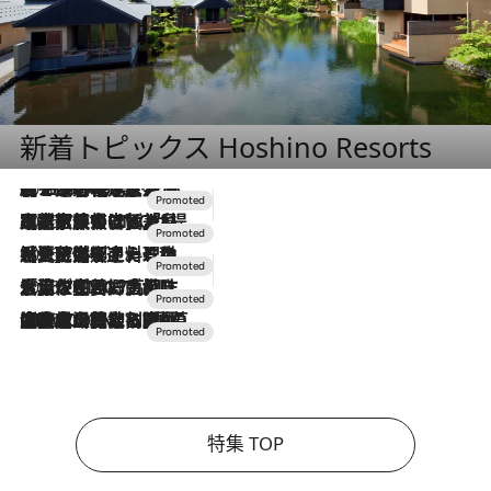
新着トピックス Hoshino Resorts
2026.8.7
【トンボの足水浴】ヒノキの香りに包まれて涼感マックス！約13℃の湧水かけ流しを避暑地「星野温泉 トンボの湯」で体験
2026.7.31
【ホテル帰省】という選択肢をOMOが提案。家族とほどよい距離を保つには「昼は実家、夜は気兼ねなくホテルで！」
2026.7.24
【夏限定ディナーコース】旬を迎える稚鮎や花ズッキーニなどをイタリア・トスカーナの郷土料理の手法で満喫！
2026.7.17
「土佐和ハーブかき氷」がOMO7高知に登場！生姜、山椒、大葉など目にも舌にも涼を呼ぶ郷土の味
2026.7.10
NEW OPEN！【界 草津】名湯の地に誕生。趣の異なる2種の温泉と上州ならではの会席・蕎麦割烹など美食を味わう究極の癒やし旅
特集 TOP