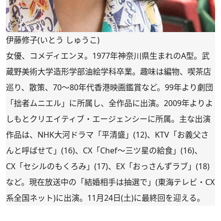
伊藤修子(いとう しゅうこ)
女優、コメディエンヌ。1977年神奈川県生まれのA型。武
蔵野美術大学造形学部油絵学科卒業。趣味は編物、喫茶店
巡り、散策、70～80年代香港映画鑑賞など。99年より劇団
「拙者ムニエル」に所属し、全作品に出演。2009年よりよ
しもとクリエイティブ・エージェンシーに所属。主な出演
作品は、NHK大河ドラマ「平清盛」(12)、KTV「お義父さ
んと呼ばせて」(16)、CX「Chef～三ツ星の給食」(16)、
CX「セシルのもくろみ」(17)、EX「おっさんずラブ」(18)
など。現在放送中の「結婚相手は抽選で」(東海テレビ・CX
系全国ネット)に出演。11月24日(土)に最終回を迎える。