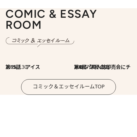
COMIC & ESSAY
ROOM
2026.7.30
第15話 アイス
2026.7.30
第8回「同人誌即売会にチャレンジ その2」
コミック＆エッセイルームTOP