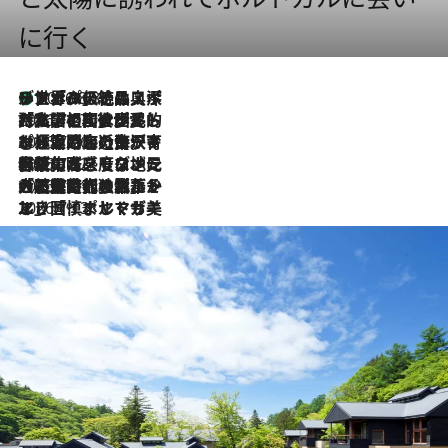
に行く
リスボンの絶品スイーツ「パステル・デ・ナタ」とは？ポルトガル伝統の奥深い世界へ
2026.8.8
2026.7.27
「私の祖国はポルトガル語です」国民的詩人フェルナンド・ペソアと、彼が愛した文学の街を歩く
2026.7.26
ポルトガル近海が育む極上の海の幸。キリリと冷えた白ワインと愉しむ、シーフード専門店の贅沢
2026.7.22
伝統の味をモダンに昇華。高感度な地元客が集う、リスボンの最旬ガストロノミー
2026.7.21
大航海時代の栄華から、震災、独裁、そして革命へ。ポルトガル・首都リスボンの石畳に刻まれた「歴史の光と影」
2026.7.13
エッセイ・ヤマザキマリ「慎ましくも美しき国 ポルトガル」