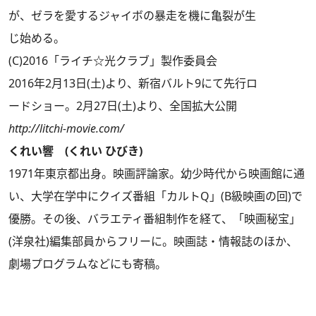
が、ゼラを愛するジャイボの暴走を機に亀裂が生
じ始める。
(C)2016「ライチ☆光クラブ」製作委員会
2016年2月13日(土)より、新宿バルト9にて先行ロ
ードショー。2月27日(土)より、全国拡大公開
http://litchi-movie.com/
くれい響 (くれい ひびき)
1971年東京都出身。映画評論家。幼少時代から映画館に通
い、大学在学中にクイズ番組「カルトQ」(B級映画の回)で
優勝。その後、バラエティ番組制作を経て、「映画秘宝」
(洋泉社)編集部員からフリーに。映画誌・情報誌のほか、
劇場プログラムなどにも寄稿。