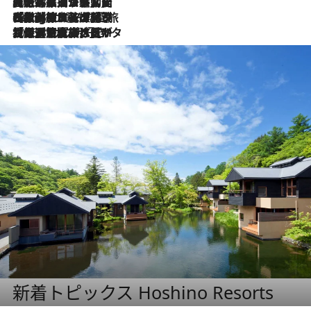
2026.8.5
【厳選旅コスメ】国内をあちこち移動する河井菜摘が選んだ夏旅ベストコスメ発表！「リラックスアイテムはマスト」【Mサイズジップ】
2026.8.4
【厳選旅コスメ】「紫外線＆乾燥対策しながらメイク感も！」ヘア＆メイクGeorgeが選んだ夏旅ベストコスメを発表！【Mサイズジップ】
2026.8.3
【厳選旅コスメ】「保湿もタイパ重視！」“サウナ好き”タレント清水みさとが愛用する夏旅ベストコスメを発表！【Mサイズジップ】
新着トピックス Hoshino Resorts