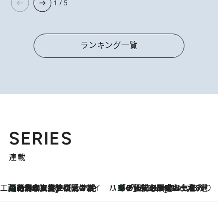
1 / 5
ランキング一覧
SERIES
連載
工藤まやのおもてなしハワイ
【ハワイ土産】ローカルの絶大な支持で復活！ 絶品の幻クッキー《元ファンの日本人女性が受け継いだ名店》
7 Hours Ago
ハワイ賢者 リサのお気に入りリスト
あの伝説の限定トートも！ リニューアルした「ディーン＆デルーカ ハワイ」で必須のお土産8選
7 Hours Ago