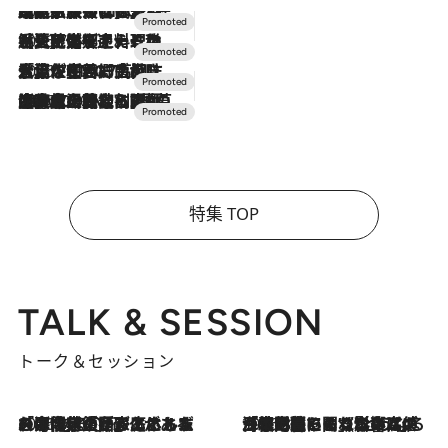
2026.7.31
【ホテル帰省】という選択肢をOMOが提案。家族とほどよい距離を保つには「昼は実家、夜は気兼ねなくホテルで！」
2026.7.24
【夏限定ディナーコース】旬を迎える稚鮎や花ズッキーニなどをイタリア・トスカーナの郷土料理の手法で満喫！
2026.7.17
「土佐和ハーブかき氷」がOMO7高知に登場！生姜、山椒、大葉など目にも舌にも涼を呼ぶ郷土の味
2026.7.10
NEW OPEN！【界 草津】名湯の地に誕生。趣の異なる2種の温泉と上州ならではの会席・蕎麦割烹など美食を味わう究極の癒やし旅
特集 TOP
TALK & SESSION
トーク＆セッション
2026.8.3
「今後値上げがあるとすれば…」「リスクがあるのは今年の冬」エネルギー専門家が語る、ホルムズ海峡封鎖が家庭にもたらす“ある心配”
2026.8.3
「住宅建てられない…」「サーチャージ料の高値が続いている」ホルムズ海峡封鎖による影響はいつまで続く？《エネルギー専門家に聞く“どうなる日本の暮らし”》