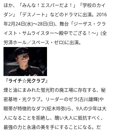
ほか、「みんな！エスパーだよ！」「学校のカイ
ダン」「デスノート」などのドラマに出演。2016
年2月24日(水)～28日(日)、舞台「ジーザス・クラ
イスト・サムライスター～殿中でござる！～」(全
労済ホール／スペース・ゼロ)に出演。
『ライチ☆光クラブ』
煙と油にまみれた蛍光町の廃工場に存在する、秘
密基地・光クラブ。リーダーのゼラ(古川雄輝)や
眼帯が特徴的なダフ(柾木玲弥)ら、9人の少年は大
人になることを拒絶し、醜い大人に抵抗すべく、
最強の力と永遠の美を手にすることになる。だ