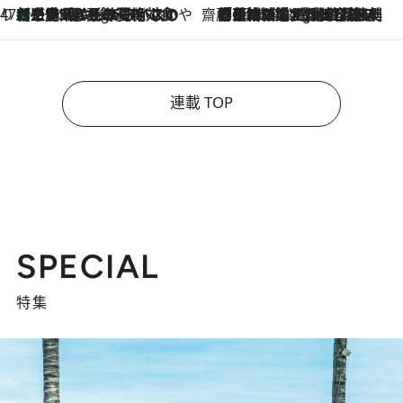
47都道府県の手みやげ ひんやりスイーツで夏を満喫
【三重県】この夏絶対食べたい 冷やしておいしいおやつ3選 お餅×アイスの新感覚スイーツ
7 Hours Ago
齋藤 薫 美容脳ルネサンス
「荷物が増えるほど旅ストレスは増す」美容ジャーナリストがたどり着いた最終結論。“化粧品を劇的に減らす”感動の凝縮美容とは
7 Hours Ago
連載 TOP
SPECIAL
特集