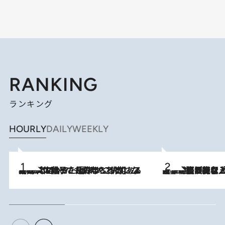
RANKING
ランキング
HOURLY
DAILY
WEEKLY
2026.8.5
【阿川佐和子さんの年とる力】なぜ70代で始めた趣味は“こんなに楽しい”のか？ ピアノ、俳句…スランプに陥っても続けられる“ある秘訣”とは
2026.8.5
【なぜ吉沢亮は「気配を消せる」のか？】興行収入208億の『国宝』を経て挑むミュージカル『ディア・エヴァン・ハンセン』。トップ俳優が舞台上でさらけ出した“孤独”とは