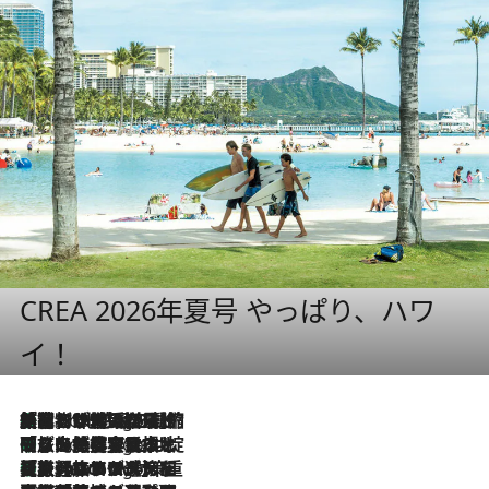
CREA 2026年夏号 やっぱり、ハワ
イ！
「荷物が増えるほど旅ストレスは増す」美容ジャーナリストがたどり着いた最終結論。“化粧品を劇的に減らす”感動の凝縮美容とは
7 Hours Ago
「旅先には金髪ウィッグを持参」日本と同じメイクでは損してる!? 美容ジャーナリストが提案する“掟破りの旅美容”とは
7 Hours Ago
【厳選旅コスメ】「身軽さ＆UV対策重視！」ヘアアーティストshucoが選んだ夏旅ベストコスメを発表【Mサイズジップ】
7 Hours Ago