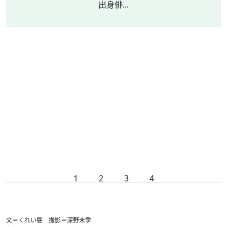
出身俳...
1
2
3
4
文＝くれい響 撮影＝深野未季