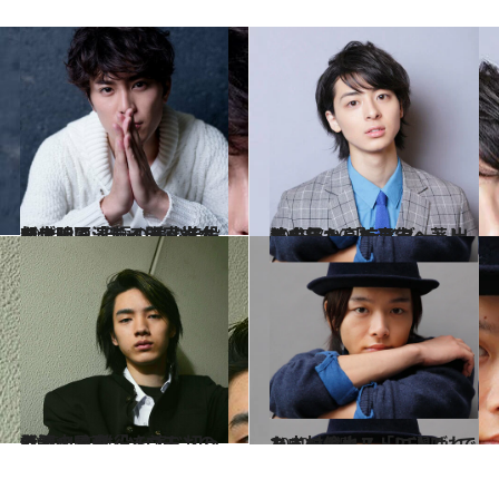
2016.2.5
新作映画『ライチ☆光クラブ』で 究極の美少年役を大胆に演じる間宮祥太朗
カルチャー
2015.7.10
美少年から美青年へ著しく成長！ 「ライダー」出演を経た高杉真宙
カルチャー
2015.4.17
話題の映画『ソロモンの偽証』で 難役を演じ切った清水尋也
カルチャー
2012.10.5
ミュージカル「RENT」でメインキャストに選ばれた中村倫也
カルチャー