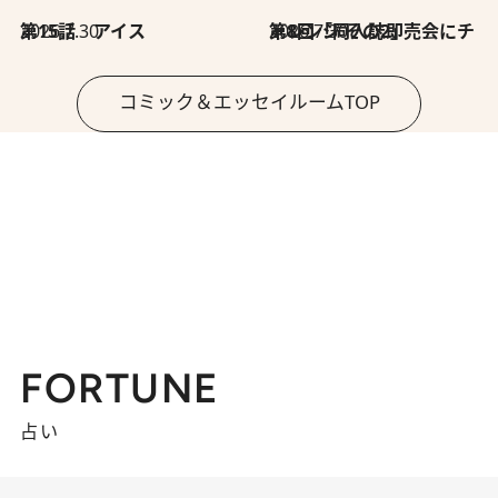
2026.7.30
第15話 アイス
2026.7.30
第8回「同人誌即売会にチャレンジ その2」
コミック＆エッセイルームTOP
FORTUNE
占い