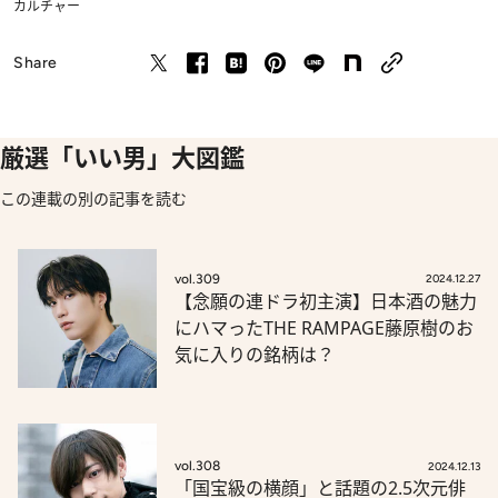
カルチャー
Share
厳選「いい男」大図鑑
この連載の別の記事を読む
vol.309
2024.12.27
【念願の連ドラ初主演】日本酒の魅力
にハマったTHE RAMPAGE藤原樹のお
気に入りの銘柄は？
vol.308
2024.12.13
「国宝級の横顔」と話題の2.5次元俳