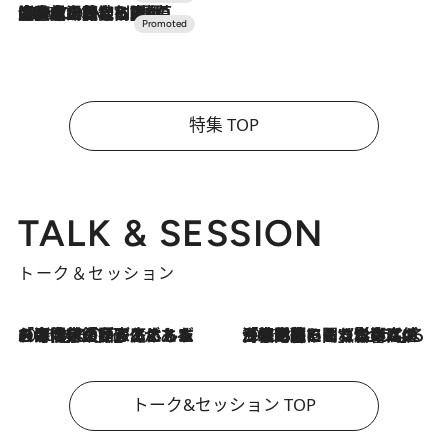
2026.7.10
NEW OPEN！【界 草津】名湯の地に誕生。趣の異なる2種の温泉と上州ならではの会席・蕎麦割烹など美食を味わう究極の癒やし旅
特集 TOP
TALK & SESSION
トーク＆セッション
2026.8.3
「今後値上げがあるとすれば…」「リスクがあるのは今年の冬」エネルギー専門家が語る、ホルムズ海峡封鎖が家庭にもたらす“ある心配”
2026.8.3
「住宅建てられない…」「サーチャージ料の高値が続いている」ホルムズ海峡封鎖による影響はいつまで続く？《エネルギー専門家に聞く“どうなる日本の暮らし”》
トーク&セッション TOP