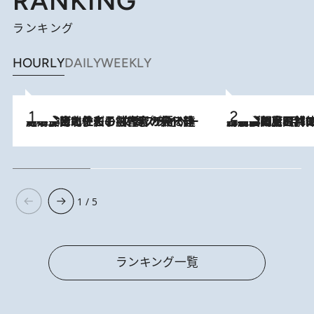
RANKING
ランキング
HOURLY
DAILY
WEEKLY
2026.8.3
《「文士の子ども被害者の会」発足！》阿川佐和子（72）が語る遠藤周作に北杜夫、劇作家・矢代静一の子どもたちの“文豪プライベート事件簿”
2026.8.8
「最後に見られてよかった」上野動物園の東園パンダ舎が解体前に特別公開。8月16日まで延長されたパネル展と共に辿る“半世紀”のパンダ飼育《解体工事の図面あり》
1 / 5
ランキング一覧