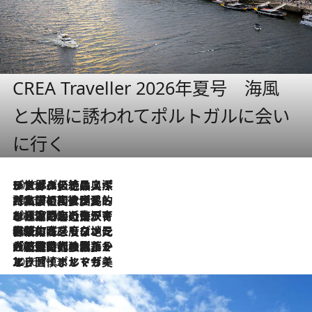
CREA Traveller 2026年夏号 海風
と太陽に誘われてポルトガルに会い
に行く
2026.8.8
リスボンの絶品スイーツ「パステル・デ・ナタ」とは？ポルトガル伝統の奥深い世界へ
2026.7.27
「私の祖国はポルトガル語です」国民的詩人フェルナンド・ペソアと、彼が愛した文学の街を歩く
2026.7.26
ポルトガル近海が育む極上の海の幸。キリリと冷えた白ワインと愉しむ、シーフード専門店の贅沢
2026.7.22
伝統の味をモダンに昇華。高感度な地元客が集う、リスボンの最旬ガストロノミー
2026.7.21
大航海時代の栄華から、震災、独裁、そして革命へ。ポルトガル・首都リスボンの石畳に刻まれた「歴史の光と影」
2026.7.13
エッセイ・ヤマザキマリ「慎ましくも美しき国 ポルトガル」