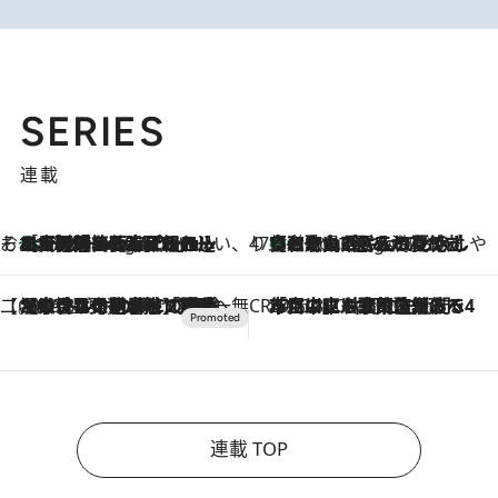
SERIES
連載
そおだよおこの関西おいしい、おやつ紀行
［大阪府箕面市］一皿一皿目の前で仕上げられる、料理を巧みに組み込んだアシェットデセールコース「ミチル アシェット デセール（Michiru assiette dessert）」
8 Hours Ago
47都道府県の手みやげ ひんやりスイーツで夏を満喫
【和歌山県】この夏絶対食べたい 冷やしておいしいおやつ3選 みかんがごろっと丸ごと入ったジュレ
8 Hours Ago
【CREA×星野リゾート】唯一無二。癒しと発見が待つ場所へ
2026.8.7
【トンボの足水浴】ヒノキの香りに包まれて涼感マックス！約13℃の湧水かけ流しを避暑地「星野温泉 トンボの湯」で体験
CREA'S CHOICE
2026.8.7
「立川にも歌舞伎があるんだよ」 片岡仁左衛門・市川中車ら豪華座組みで4年目の立川立飛歌舞伎へ
連載 TOP