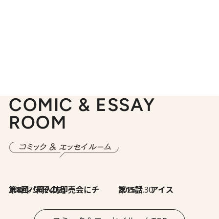
COMIC & ESSAY
ROOM
2026.7.30
第8回「同人誌即売会にチャレンジ その2」
2026.7.30
第15話 アイス