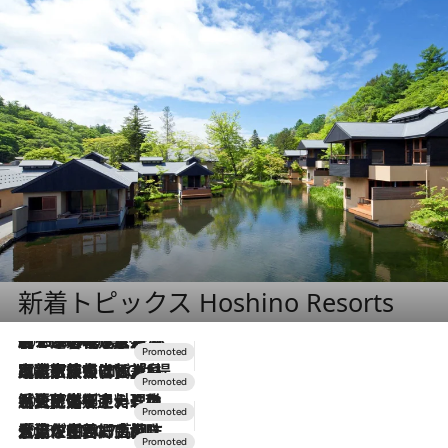
新着トピックス Hoshino Resorts
2026.8.7
【トンボの足水浴】ヒノキの香りに包まれて涼感マックス！約13℃の湧水かけ流しを避暑地「星野温泉 トンボの湯」で体験
2026.7.31
【ホテル帰省】という選択肢をOMOが提案。家族とほどよい距離を保つには「昼は実家、夜は気兼ねなくホテルで！」
2026.7.24
【夏限定ディナーコース】旬を迎える稚鮎や花ズッキーニなどをイタリア・トスカーナの郷土料理の手法で満喫！
2026.7.17
「土佐和ハーブかき氷」がOMO7高知に登場！生姜、山椒、大葉など目にも舌にも涼を呼ぶ郷土の味