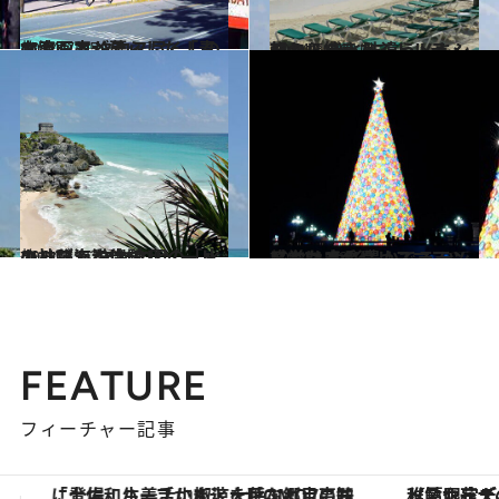
2014.7.15
女流画家が暮らした「青の家」と タコス尽くしのメキシコシティ
旅＆お出かけ
2014.6.11
朝から焼きたてトルティーヤ！ ひと味違うメキシコのリゾート
旅＆お出かけ
2014.11.29
カリブ海沿岸のリゾートエリアで マヤ文明の「水の神秘」を体験
旅＆お出かけ
2014.12.24
メキシコのクリスマスツリーは 色彩豊かでラテン感覚たっぷり
旅＆お出かけ
FEATURE
フィーチャー記事
【夏限定ディナーコース】旬を迎える稚鮎や花ズッキーニなどをイタリア・トスカーナの郷土料理の手法で満喫！