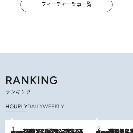
フィーチャー記事一覧
RANKING
ランキング
HOURLY
DAILY
WEEKLY
2026.8.5
【阿川佐和子さんの年とる力】なぜ70代で始めた趣味は“こんなに楽しい”のか？ ピアノ、俳句…スランプに陥っても続けられる“ある秘訣”とは
2026.8.5
【なぜ吉沢亮は「気配を消せる」のか？】興行収入208億の『国宝』を経て挑むミュージカル『ディア・エヴァン・ハンセン』。トップ俳優が舞台上でさらけ出した“孤独”とは