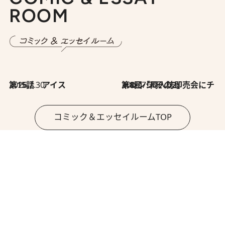
ROOM
2026.7.30
第15話 アイス
2026.7.30
第8回「同人誌即売会にチャレンジ その2」
コミック＆エッセイルームTOP