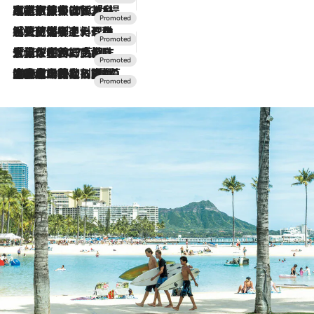
2026.7.31
【ホテル帰省】という選択肢をOMOが提案。家族とほどよい距離を保つには「昼は実家、夜は気兼ねなくホテルで！」
2026.7.24
【夏限定ディナーコース】旬を迎える稚鮎や花ズッキーニなどをイタリア・トスカーナの郷土料理の手法で満喫！
2026.7.17
「土佐和ハーブかき氷」がOMO7高知に登場！生姜、山椒、大葉など目にも舌にも涼を呼ぶ郷土の味
2026.7.10
NEW OPEN！【界 草津】名湯の地に誕生。趣の異なる2種の温泉と上州ならではの会席・蕎麦割烹など美食を味わう究極の癒やし旅