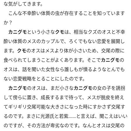
な気がしてきます。
こんな不幸酔い体質の虫が存在することを知っています
か？
カニグモ
という小さな
クモ
は、相当なクズのオスと不幸
酔い体質のメスのカップルで、ろくでもない恋愛を展開し
ます。
クモ
のオスはメスより体が小さいため、交尾の際に
食べられてしまうことがよくあります。そこで
カニグモ
の
オスは、話を聞いた女性なら誰しもが憤るようなとんでも
ない恋愛戦略をとることにしたのです。
カニグモ
のオスは、まだ小さな
カニグモ
の女の子を誘拐
して傍らに置き、成長するまで待って、メスが脱皮を終え
てギリギリ交尾可能な大きさになった時にすかさず交尾す
るのです。まさに光源氏と若紫……と言えば、聞こえはいい
のですが、その方法が卑劣なのです。なんとオスは交尾の