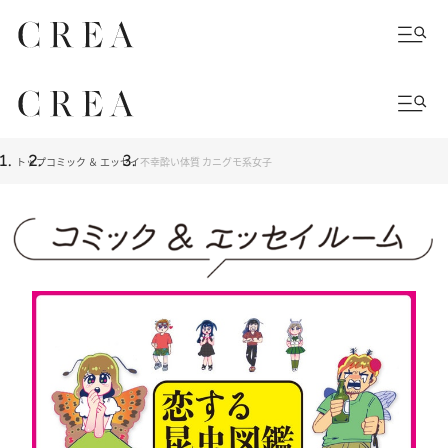
トップ
コミック ＆ エッセイ
不幸酔い体質 カニグモ系女子