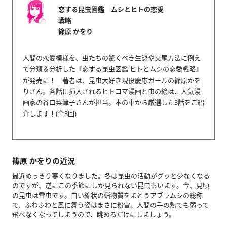
恋する昆虫図鑑 ムシとヒトの恋愛
戦略
篠原 かをり
人間の恋愛模様を、虫たちの驚くべき生態や交尾方法に例え
て分類＆分析した『恋する昆虫図鑑 ヒトとムシの恋愛戦略』
が発売に！ 著者は、昆虫大好き現役慶応ガールの篠原かを
りさん。各話に挿入されるヒトコマ漫画と虫の絵は、人気漫
画家の谷口菜津子さんが担当。本の中から厳選した3話をご紹
介します！(全3回)
篠原 かをりの近況
最近めっきり寒くなりました。冬は昆虫の活動がグッと少なくなる
のですが、逆にこの季節にしか見られない昆虫もいます。今、見頃
の昆虫は雪虫です。白い綿状の蝋物質をまとうアブラムシの総称
で、ふわふわと風に舞う姿はまさに粉雪。人間の手の熱でも弱って
飛べなくなってしまうので、眺めるだけにしましょう。