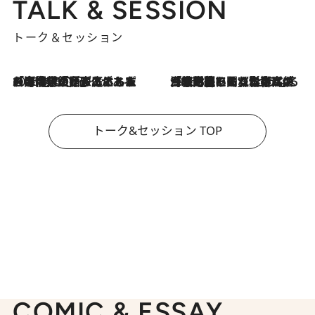
TALK & SESSION
トーク＆セッション
2026.8.3
「今後値上げがあるとすれば…」「リスクがあるのは今年の冬」エネルギー専門家が語る、ホルムズ海峡封鎖が家庭にもたらす“ある心配”
2026.8.3
「住宅建てられない…」「サーチャージ料の高値が続いている」ホルムズ海峡封鎖による影響はいつまで続く？《エネルギー専門家に聞く“どうなる日本の暮らし”》
トーク&セッション TOP
COMIC & ESSAY