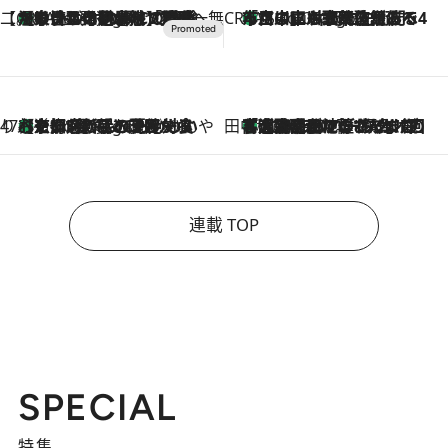
【CREA×星野リゾート】唯一無二。癒しと発見が待つ場所へ
【トンボの足水浴】ヒノキの香りに包まれて涼感マックス！約13℃の湧水かけ流しを避暑地「星野温泉 トンボの湯」で体験
5 Hours Ago
CREA'S CHOICE
「立川にも歌舞伎があるんだよ」 片岡仁左衛門・市川中車ら豪華座組みで4年目の立川立飛歌舞伎へ
7 Hours Ago
47都道府県の手みやげ ひんやりスイーツで夏を満喫
【京都府】この夏絶対食べたい 冷やしておいしいおやつ3選 ひと口目から心を掴む新緑のテリーヌ
7 Hours Ago
田中稲の勝手に再ブーム
「湘南乃風に憧れて」観客大盛上がりの“タオル回し”に、ラッパー顔負けの高速歌唱まで…さだまさし（74）のアグレッシブすぎる現在地
2026.8.7
連載 TOP
SPECIAL
特集