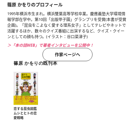
篠原 かをりのプロフィール
1995年横浜市生まれ。横浜雙葉高等学校卒業。慶應義塾大学環境情
報学部在学中。第10回「出版甲子園」グランプリを受賞(本書が受賞
企画)。「昆虫をこよなく愛する理系女子」としてテレビやネットで
活躍するほか、数々のクイズ番組に出演するなど、クイズ・クイー
ンとしての顔も持つ。(イラスト：谷口菜津子)
＞「本の話WEB」で著者インタビューを公開中！
作家ページへ
篠原 かをりの既刊本
恋する昆虫図鑑
ムシとヒトの恋
愛戦略