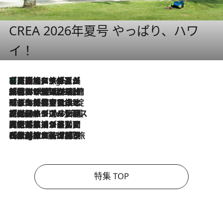
CREA 2026年夏号 やっぱり、ハワ
イ！
【厳選旅コスメ】「多機能アイテムがメイン！」旅好き美容エディターが選んだ夏旅ベストコスメを発表【Mサイズジップ】
7 Hours Ago
2026.8.6
「荷物が増えるほど旅ストレスは増す」美容ジャーナリストがたどり着いた最終結論。“化粧品を劇的に減らす”感動の凝縮美容とは
2026.8.6
「旅先には金髪ウィッグを持参」日本と同じメイクでは損してる!? 美容ジャーナリストが提案する“掟破りの旅美容”とは
2026.8.6
【厳選旅コスメ】「身軽さ＆UV対策重視！」ヘアアーティストshucoが選んだ夏旅ベストコスメを発表【Mサイズジップ】
2026.8.5
【厳選旅コスメ】国内をあちこち移動する河井菜摘が選んだ夏旅ベストコスメ発表！「リラックスアイテムはマスト」【Mサイズジップ】
2026.8.4
【厳選旅コスメ】「紫外線＆乾燥対策しながらメイク感も！」ヘア＆メイクGeorgeが選んだ夏旅ベストコスメを発表！【Mサイズジップ】
特集 TOP