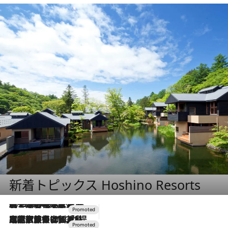
新着トピックス Hoshino Resorts
2026.8.7
【トンボの足水浴】ヒノキの香りに包まれて涼感マックス！約13℃の湧水かけ流しを避暑地「星野温泉 トンボの湯」で体験
2026.7.31
【ホテル帰省】という選択肢をOMOが提案。家族とほどよい距離を保つには「昼は実家、夜は気兼ねなくホテルで！」