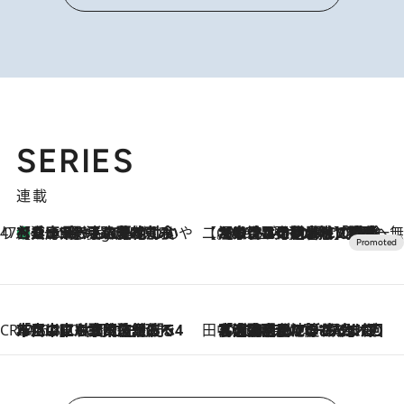
SERIES
連載
47都道府県の手みやげ ひんやりスイーツで夏を満喫
【兵庫県】この夏絶対食べたい 冷やしておいしいおやつ3選 淡路島の恵みをジェラートに集約
8 Hours Ago
【CREA×星野リゾート】唯一無二。癒しと発見が待つ場所へ
2026.8.7
【トンボの足水浴】ヒノキの香りに包まれて涼感マックス！約13℃の湧水かけ流しを避暑地「星野温泉 トンボの湯」で体験
CREA'S CHOICE
2026.8.7
「立川にも歌舞伎があるんだよ」 片岡仁左衛門・市川中車ら豪華座組みで4年目の立川立飛歌舞伎へ
田中稲の勝手に再ブーム
2026.8.7
「湘南乃風に憧れて」観客大盛上がりの“タオル回し”に、ラッパー顔負けの高速歌唱まで…さだまさし（74）のアグレッシブすぎる現在地