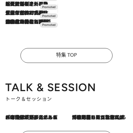
2026.7.24
【夏限定ディナーコース】旬を迎える稚鮎や花ズッキーニなどをイタリア・トスカーナの郷土料理の手法で満喫！
2026.7.17
「土佐和ハーブかき氷」がOMO7高知に登場！生姜、山椒、大葉など目にも舌にも涼を呼ぶ郷土の味
2026.7.10
NEW OPEN！【界 草津】名湯の地に誕生。趣の異なる2種の温泉と上州ならではの会席・蕎麦割烹など美食を味わう究極の癒やし旅
特集 TOP
TALK & SESSION
トーク＆セッション
2026.8.3
「今後値上げがあるとすれば…」「リスクがあるのは今年の冬」エネルギー専門家が語る、ホルムズ海峡封鎖が家庭にもたらす“ある心配”
2026.8.3
「住宅建てられない…」「サーチャージ料の高値が続いている」ホルムズ海峡封鎖による影響はいつまで続く？《エネルギー専門家に聞く“どうなる日本の暮らし”》