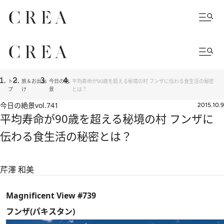
トッ
旅＆お出か
今日の絶
平均寿命が90歳を超える秘境の村 フンザに伝わる食生活の秘密
プ
け
景
とは？
今日の絶景
vol.741
2015.10.9
平均寿命が90歳を超える秘境の村 フンザに
伝わる食生活の秘密とは？
芹澤 和美
Magnificent View #739
フンザ(パキスタン)