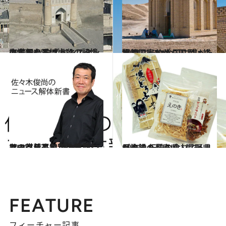
2015.9.25
血なまぐさい虐殺の記憶に満ちた ウズベキスタンの古都の王城
旅＆お出かけ
2014.10.7
独裁国家ながら国民は裕福 ユニークな国に残った古都
旅＆お出かけ
2014.10.31
ノーベル平和賞を受賞したマララさん パキスタンでの賞賛と批判の背景とは
ライフスタイル
2015.2.4
日本一の長寿県、長野県が誇る 伝統の食材でヘルシー鍋！
グルメ
FEATURE
フィーチャー記事