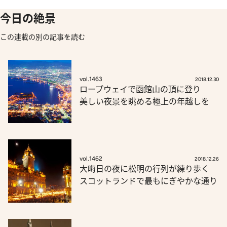
今日の絶景
この連載の別の記事を読む
vol.1463
2018.12.30
ロープウェイで函館山の頂に登り
美しい夜景を眺める極上の年越しを
vol.1462
2018.12.26
大晦日の夜に松明の行列が練り歩く
スコットランドで最もにぎやかな通り