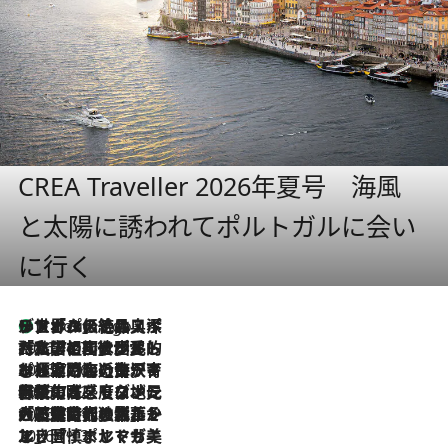
CREA Traveller 2026年夏号 海風
と太陽に誘われてポルトガルに会い
に行く
リスボンの絶品スイーツ「パステル・デ・ナタ」とは？ポルトガル伝統の奥深い世界へ
8 Hours Ago
2026.7.27
「私の祖国はポルトガル語です」国民的詩人フェルナンド・ペソアと、彼が愛した文学の街を歩く
2026.7.26
ポルトガル近海が育む極上の海の幸。キリリと冷えた白ワインと愉しむ、シーフード専門店の贅沢
2026.7.22
伝統の味をモダンに昇華。高感度な地元客が集う、リスボンの最旬ガストロノミー
2026.7.21
大航海時代の栄華から、震災、独裁、そして革命へ。ポルトガル・首都リスボンの石畳に刻まれた「歴史の光と影」
2026.7.13
エッセイ・ヤマザキマリ「慎ましくも美しき国 ポルトガル」