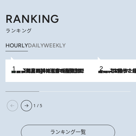
RANKING
ランキング
HOURLY
DAILY
WEEKLY
「最後に見られてよかった」上野動物園の東園パンダ舎が解体前に特別公開。8月16日まで延長されたパネル展と共に辿る“半世紀”のパンダ飼育《解体工事の図面あり》
8 Hours Ago
2026.8.5
【阿川佐和子さんの年とる力】なぜ70代で始めた趣味は“こんなに楽しい”のか？ ピアノ、俳句…スランプに陥っても続けられる“ある秘訣”とは
1 / 5
ランキング一覧