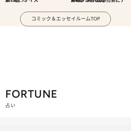
2026.7.30
第15話 アイス
2026.7.30
第8回「同人誌即売会にチャレンジ その2」
コミック＆エッセイルームTOP
FORTUNE
占い