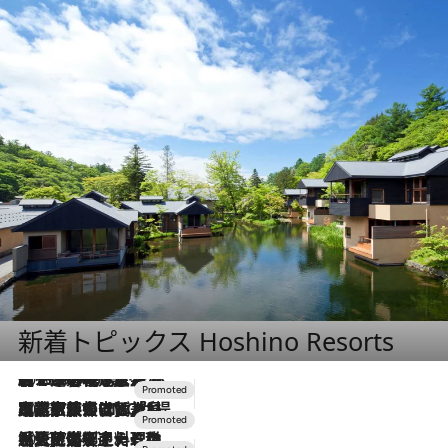
新着トピックス Hoshino Resorts
2026.8.7
【トンボの足水浴】ヒノキの香りに包まれて涼感マックス！約13℃の湧水かけ流しを避暑地「星野温泉 トンボの湯」で体験
2026.7.31
【ホテル帰省】という選択肢をOMOが提案。家族とほどよい距離を保つには「昼は実家、夜は気兼ねなくホテルで！」
2026.7.24
【夏限定ディナーコース】旬を迎える稚鮎や花ズッキーニなどをイタリア・トスカーナの郷土料理の手法で満喫！