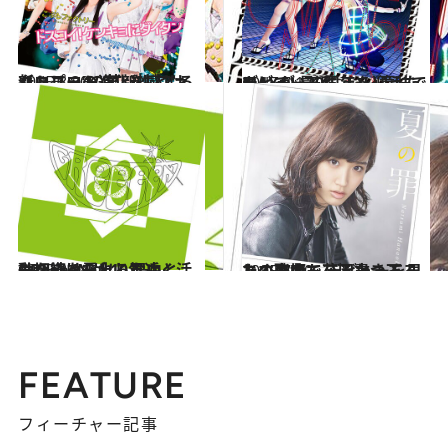
2015.8.30
ハロプロの進化を感じる新ユニット “こぶしファクトリー”の革新性とは
カルチャー
2015.7.17
デビュー20周年を迎えたMAXが 最近、いい意味でキレている件
カルチャー
2015.8.14
一切姿を露出しないGReeeeNが 10年近く活動を続けられる理由とは？
カルチャー
2015.7.30
あの鬼束ちひろ書き下ろしの楽曲で デビューを果たす歌姫・花岡なつみ
カルチャー
FEATURE
フィーチャー記事