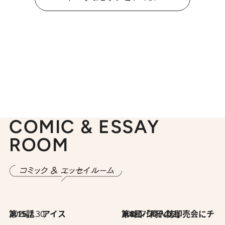
COMIC & ESSAY
ROOM
2026.7.30
第15話 アイス
2026.7.30
第8回「同人誌即売会にチャレンジ その2」