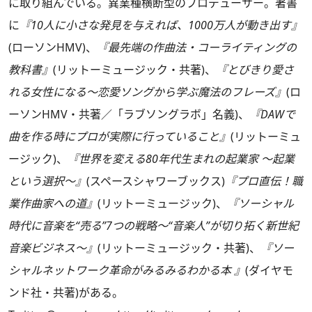
に取り組んでいる。異業種横断型のプロデューサー。著書
に
『10人に小さな発見を与えれば、1000万人が動き出す』
(ローソンHMV)、
『最先端の作曲法・コーライティングの
教科書』
(リットーミュージック・共著)、
『とびきり愛さ
れる女性になる～恋愛ソングから学ぶ魔法のフレーズ』
(ロ
ーソンHMV・共著／「ラブソングラボ」名義)、
『DAWで
曲を作る時にプロが実際に行っていること』
(リットーミュ
ージック)、
『世界を変える80年代生まれの起業家 ～起業
という選択～』
(スペースシャワーブックス)
『プロ直伝！職
業作曲家への道』
(リットーミュージック)、
『ソーシャル
時代に音楽を“売る”7つの戦略～“音楽人”が切り拓く新世紀
音楽ビジネス～』
(リットーミュージック・共著)、
『ソー
シャルネットワーク革命がみるみるわかる本 』
(ダイヤモ
ンド社・共著)がある。