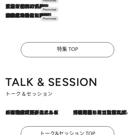
2026.7.17
「土佐和ハーブかき氷」がOMO7高知に登場！生姜、山椒、大葉など目にも舌にも涼を呼ぶ郷土の味
2026.7.10
NEW OPEN！【界 草津】名湯の地に誕生。趣の異なる2種の温泉と上州ならではの会席・蕎麦割烹など美食を味わう究極の癒やし旅
特集 TOP
TALK & SESSION
トーク＆セッション
2026.8.3
「今後値上げがあるとすれば…」「リスクがあるのは今年の冬」エネルギー専門家が語る、ホルムズ海峡封鎖が家庭にもたらす“ある心配”
2026.8.3
「住宅建てられない…」「サーチャージ料の高値が続いている」ホルムズ海峡封鎖による影響はいつまで続く？《エネルギー専門家に聞く“どうなる日本の暮らし”》
トーク&セッション TOP