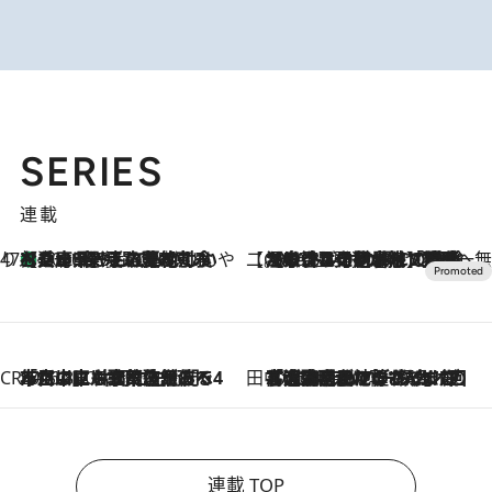
SERIES
連載
47都道府県の手みやげ ひんやりスイーツで夏を満喫
【兵庫県】この夏絶対食べたい 冷やしておいしいおやつ3選 淡路島の恵みをジェラートに集約
2026.8.8
【CREA×星野リゾート】唯一無二。癒しと発見が待つ場所へ
2026.8.7
【トンボの足水浴】ヒノキの香りに包まれて涼感マックス！約13℃の湧水かけ流しを避暑地「星野温泉 トンボの湯」で体験
CREA'S CHOICE
2026.8.7
「立川にも歌舞伎があるんだよ」 片岡仁左衛門・市川中車ら豪華座組みで4年目の立川立飛歌舞伎へ
田中稲の勝手に再ブーム
2026.8.7
「湘南乃風に憧れて」観客大盛上がりの“タオル回し”に、ラッパー顔負けの高速歌唱まで…さだまさし（74）のアグレッシブすぎる現在地
連載 TOP