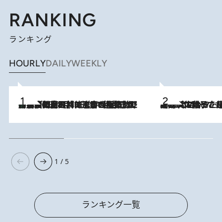
RANKING
ランキング
HOURLY
DAILY
WEEKLY
「最後に見られてよかった」上野動物園の東園パンダ舎が解体前に特別公開。8月16日まで延長されたパネル展と共に辿る“半世紀”のパンダ飼育《解体工事の図面あり》
2026.8.8
2026.8.5
【阿川佐和子さんの年とる力】なぜ70代で始めた趣味は“こんなに楽しい”のか？ ピアノ、俳句…スランプに陥っても続けられる“ある秘訣”とは
1 / 5
ランキング一覧