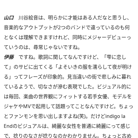
山口
川谷絵音は、明らかに才能はある人だなと思うし、
音楽的なアウトプットが2つのバンドで違っているのも何
となくは理解できますけれど、同時にメジャーデビューっ
ていうのは、尋常じゃないですね。
伊藤
ですね。歌詞に関してなんですけど、「雫に恋し
て」のサビに出てくる「よそいきの服を濡らして夜が明け
る」ってフレーズが印象的。見当違いの街で悲しみに暮れ
ているようで、切なさが滲む表現でした。ビジュアル的に
は毎回、楽曲の世界観にフィットする若手女優、モデルを
ジャケやMVで起用して話題ってことなんですけど。ちょっ
とファンモンを思い出しますよね(笑)。だけどindigo la
Endのビジュアルは、綺麗な女性を普通に綺麗にって感じ
で、捻りのなさが捻りなのかわかりません。ちょっと古め