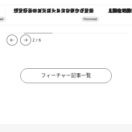
【銀座で出合う最旬美容】美髪ケアや上質な眠り…セルフケアのアップデートから、特別な名入れギフトまで。大人のための「ReFa GINZA」クルーズ
3
/
6
フィーチャー記事一覧