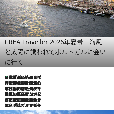
CREA Traveller 2026年夏号 海風
と太陽に誘われてポルトガルに会い
に行く
リスボンの絶品スイーツ「パステル・デ・ナタ」とは？ポルトガル伝統の奥深い世界へ
2026.8.8
2026.7.27
「私の祖国はポルトガル語です」国民的詩人フェルナンド・ペソアと、彼が愛した文学の街を歩く
2026.7.26
ポルトガル近海が育む極上の海の幸。キリリと冷えた白ワインと愉しむ、シーフード専門店の贅沢
2026.7.22
伝統の味をモダンに昇華。高感度な地元客が集う、リスボンの最旬ガストロノミー
2026.7.21
大航海時代の栄華から、震災、独裁、そして革命へ。ポルトガル・首都リスボンの石畳に刻まれた「歴史の光と影」
2026.7.13
エッセイ・ヤマザキマリ「慎ましくも美しき国 ポルトガル」