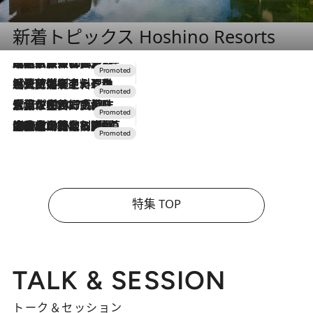
新着トピックス Hoshino Resorts
2026.7.31
【ホテル帰省】という選択肢をOMOが提案。家族とほどよい距離を保つには「昼は実家、夜は気兼ねなくホテルで！」
2026.7.24
【夏限定ディナーコース】旬を迎える稚鮎や花ズッキーニなどをイタリア・トスカーナの郷土料理の手法で満喫！
2026.7.17
「土佐和ハーブかき氷」がOMO7高知に登場！生姜、山椒、大葉など目にも舌にも涼を呼ぶ郷土の味
2026.7.10
NEW OPEN！【界 草津】名湯の地に誕生。趣の異なる2種の温泉と上州ならではの会席・蕎麦割烹など美食を味わう究極の癒やし旅
特集 TOP
TALK & SESSION
トーク＆セッション