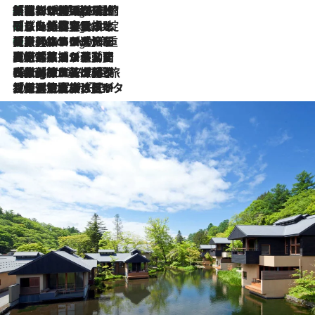
「荷物が増えるほど旅ストレスは増す」美容ジャーナリストがたどり着いた最終結論。“化粧品を劇的に減らす”感動の凝縮美容とは
7 Hours Ago
「旅先には金髪ウィッグを持参」日本と同じメイクでは損してる!? 美容ジャーナリストが提案する“掟破りの旅美容”とは
7 Hours Ago
【厳選旅コスメ】「身軽さ＆UV対策重視！」ヘアアーティストshucoが選んだ夏旅ベストコスメを発表【Mサイズジップ】
7 Hours Ago
2026.8.5
【厳選旅コスメ】国内をあちこち移動する河井菜摘が選んだ夏旅ベストコスメ発表！「リラックスアイテムはマスト」【Mサイズジップ】
2026.8.4
【厳選旅コスメ】「紫外線＆乾燥対策しながらメイク感も！」ヘア＆メイクGeorgeが選んだ夏旅ベストコスメを発表！【Mサイズジップ】
2026.8.3
【厳選旅コスメ】「保湿もタイパ重視！」“サウナ好き”タレント清水みさとが愛用する夏旅ベストコスメを発表！【Mサイズジップ】