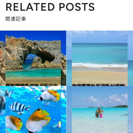
RELATED POSTS
関連記事
2014.7.16
小笠原諸島の無人島の自然を 守るための厳正なルールとは？
旅＆お出かけ
2015.5.23
台湾南端のビーチリゾート・墾丁には 美しい自然とアジアの高揚感が共存
旅＆お出かけ