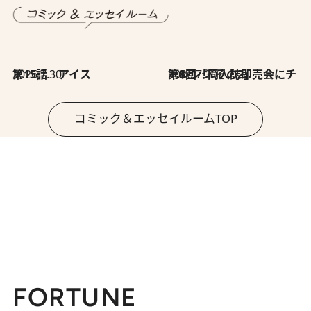
2026.7.30
第15話 アイス
2026.7.30
第8回「同人誌即売会にチャレンジ その2」
コミック＆エッセイルームTOP
FORTUNE