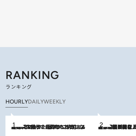
RANKING
ランキング
HOURLY
DAILY
WEEKLY
2026.8.5
【阿川佐和子さんの年とる力】なぜ70代で始めた趣味は“こんなに楽しい”のか？ ピアノ、俳句…スランプに陥っても続けられる“ある秘訣”とは
2026.8.5
【なぜ吉沢亮は「気配を消せる」のか？】興行収入208億の『国宝』を経て挑むミュージカル『ディア・エヴァン・ハンセン』。トップ俳優が舞台上でさらけ出した“孤独”とは