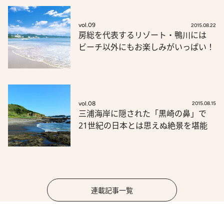
vol.09
2015.08.22
房総を代表するリゾート・鴨川には
ビーチ以外にもお楽しみがいっぱい！
vol.08
2015.08.15
三浦海岸に隠された「黒崎の鼻」で
21世紀の日本とは思えぬ絶景を堪能
連載記事一覧