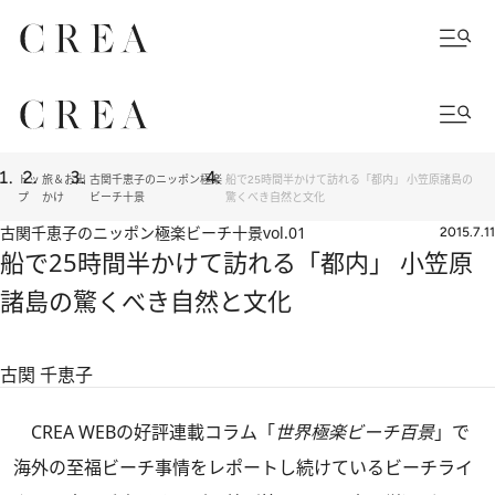
トッ
旅＆お出
古関千恵子のニッポン極楽
船で25時間半かけて訪れる「都内」 小笠原諸島の
プ
かけ
ビーチ十景
驚くべき自然と文化
古関千恵子のニッポン極楽ビーチ十景
vol.01
2015.7.11
船で25時間半かけて訪れる「都内」 小笠原
諸島の驚くべき自然と文化
古関 千恵子
CREA WEBの好評連載コラム「
世界極楽ビーチ百景
」で
海外の至福ビーチ事情をレポートし続けているビーチライ