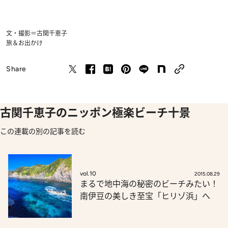
文・撮影＝古関千恵子
旅＆お出かけ
Share
古関千恵子のニッポン極楽ビーチ十景
この連載の別の記事を読む
vol.10
2015.08.29
まるで地中海の秘密のビーチみたい！
南伊豆の美しき至宝「ヒリゾ浜」へ