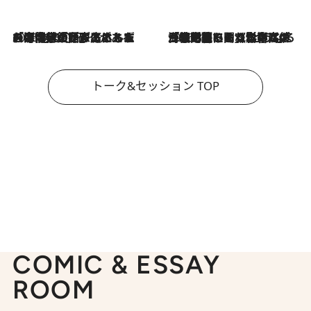
2026.8.3
「今後値上げがあるとすれば…」「リスクがあるのは今年の冬」エネルギー専門家が語る、ホルムズ海峡封鎖が家庭にもたらす“ある心配”
2026.8.3
「住宅建てられない…」「サーチャージ料の高値が続いている」ホルムズ海峡封鎖による影響はいつまで続く？《エネルギー専門家に聞く“どうなる日本の暮らし”》
トーク&セッション TOP
COMIC & ESSAY
ROOM