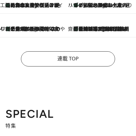
工藤まやのおもてなしハワイ
【ハワイ土産】ローカルの絶大な支持で復活！ 絶品の幻クッキー《元ファンの日本人女性が受け継いだ名店》
7 Hours Ago
ハワイ賢者 リサのお気に入りリスト
あの伝説の限定トートも！ リニューアルした「ディーン＆デルーカ ハワイ」で必須のお土産8選
7 Hours Ago
47都道府県の手みやげ ひんやりスイーツで夏を満喫
【三重県】この夏絶対食べたい 冷やしておいしいおやつ3選 お餅×アイスの新感覚スイーツ
7 Hours Ago
齋藤 薫 美容脳ルネサンス
「荷物が増えるほど旅ストレスは増す」美容ジャーナリストがたどり着いた最終結論。“化粧品を劇的に減らす”感動の凝縮美容とは
7 Hours Ago
連載 TOP
SPECIAL
特集