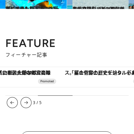
2015.6.24
タヒチにも極上ホテルがデビュー！ 「星野リゾート」で楽しむ南国の休日
旅＆お出かけ
2015.6.21
青い空、白いビーチ、美しい夕陽……海の写真を上手く撮影するコツは？
ライフスタイル
FEATURE
フィーチャー記事
「星のや富士」でデジタルデトックス。冨士信仰の歴史を辿り、心身を調える。
【銀座で出合う最旬美容】美髪ケアや上質な眠
3
/
5