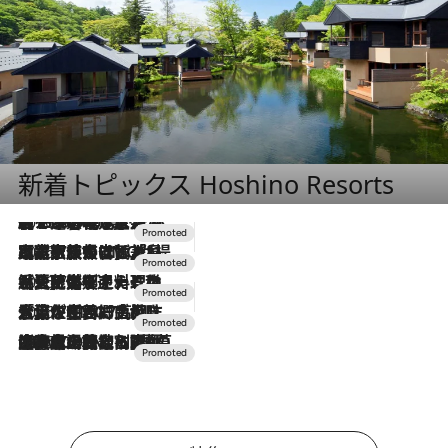
新着トピックス Hoshino Resorts
2026.8.7
【トンボの足水浴】ヒノキの香りに包まれて涼感マックス！約13℃の湧水かけ流しを避暑地「星野温泉 トンボの湯」で体験
2026.7.31
【ホテル帰省】という選択肢をOMOが提案。家族とほどよい距離を保つには「昼は実家、夜は気兼ねなくホテルで！」
2026.7.24
【夏限定ディナーコース】旬を迎える稚鮎や花ズッキーニなどをイタリア・トスカーナの郷土料理の手法で満喫！
2026.7.17
「土佐和ハーブかき氷」がOMO7高知に登場！生姜、山椒、大葉など目にも舌にも涼を呼ぶ郷土の味
2026.7.10
NEW OPEN！【界 草津】名湯の地に誕生。趣の異なる2種の温泉と上州ならではの会席・蕎麦割烹など美食を味わう究極の癒やし旅