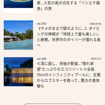
産…人気の島が点在する「ソシエテ諸
島」の旅
vol.350
2026.05.16
《サメがまるで壁のように…》ダイビ
ングの神様が「地球上で最も美しい」
と絶賛。世界中のダイバーが憧れる島
へ
vol.349
2025.11.11
≪湾に面し、背後が断崖…“隠れ家
感”たっぷりのエコリゾート≫全長
35mのインフィニティプールに、生簀
からロブスターを取って…驚きの食体
験も