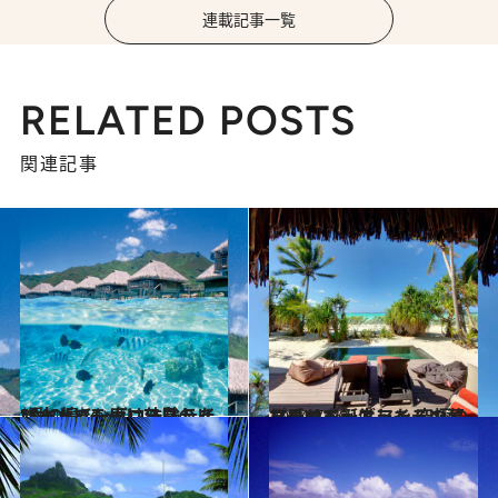
連載記事一覧
RELATED POSTS
関連記事
2014.5.14
“愛の島”モーレア島のリゾートで一度は体験したい水上バンガローステイ
旅＆お出かけ
2014.7.16
マーロン・ブランドの夢を乗せて誕生した 究極のプライベートアイランドリゾート
旅＆お出かけ