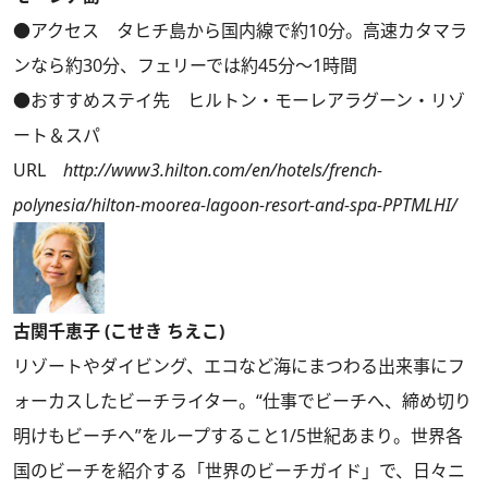
●アクセス タヒチ島から国内線で約10分。高速カタマラ
ンなら約30分、フェリーでは約45分～1時間
●おすすめステイ先 ヒルトン・モーレアラグーン・リゾ
ート＆スパ
URL
http://www3.hilton.com/en/hotels/french-
polynesia/hilton-moorea-lagoon-resort-and-spa-PPTMLHI/
古関千恵子 (こせき ちえこ)
リゾートやダイビング、エコなど海にまつわる出来事にフ
ォーカスしたビーチライター。“仕事でビーチへ、締め切り
明けもビーチへ”をループすること1/5世紀あまり。世界各
国のビーチを紹介する「世界のビーチガイド」で、日々ニ