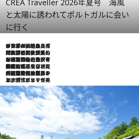
CREA Traveller 2026年夏号 海風
と太陽に誘われてポルトガルに会い
に行く
リスボンの絶品スイーツ「パステル・デ・ナタ」とは？ポルトガル伝統の奥深い世界へ
2026.8.8
2026.7.27
「私の祖国はポルトガル語です」国民的詩人フェルナンド・ペソアと、彼が愛した文学の街を歩く
2026.7.26
ポルトガル近海が育む極上の海の幸。キリリと冷えた白ワインと愉しむ、シーフード専門店の贅沢
2026.7.22
伝統の味をモダンに昇華。高感度な地元客が集う、リスボンの最旬ガストロノミー
2026.7.21
大航海時代の栄華から、震災、独裁、そして革命へ。ポルトガル・首都リスボンの石畳に刻まれた「歴史の光と影」
2026.7.13
エッセイ・ヤマザキマリ「慎ましくも美しき国 ポルトガル」