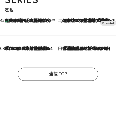
連載
47都道府県の手みやげ ひんやりスイーツで夏を満喫
【兵庫県】この夏絶対食べたい 冷やしておいしいおやつ3選 淡路島の恵みをジェラートに集約
2026.8.8
【CREA×星野リゾート】唯一無二。癒しと発見が待つ場所へ
2026.8.7
【トンボの足水浴】ヒノキの香りに包まれて涼感マックス！約13℃の湧水かけ流しを避暑地「星野温泉 トンボの湯」で体験
CREA'S CHOICE
2026.8.7
「立川にも歌舞伎があるんだよ」 片岡仁左衛門・市川中車ら豪華座組みで4年目の立川立飛歌舞伎へ
田中稲の勝手に再ブーム
2026.8.7
「湘南乃風に憧れて」観客大盛上がりの“タオル回し”に、ラッパー顔負けの高速歌唱まで…さだまさし（74）のアグレッシブすぎる現在地
連載 TOP