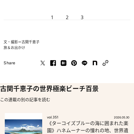
1
2
3
文・撮影＝古関千恵子
旅＆お出かけ
Share
古関千恵子の世界極楽ビーチ百景
この連載の別の記事を読む
vol.351
2026.05.30
《ターコイズブルーの海に囲まれた楽
園》ハネムーナーの憧れの地、世界遺