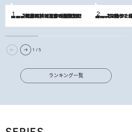
「最後に見られてよかった」上野動物園の東園パンダ舎が解体前に特別公開。8月16日まで延長されたパネル展と共に辿る“半世紀”のパンダ飼育《解体工事の図面あり》
2026.8.8
2026.8.5
【阿川佐和子さんの年とる力】なぜ70代で始めた趣味は“こんなに楽しい”のか？ ピアノ、俳句…スランプに陥っても続けられる“ある秘訣”とは
1 / 5
ランキング一覧
SERIES