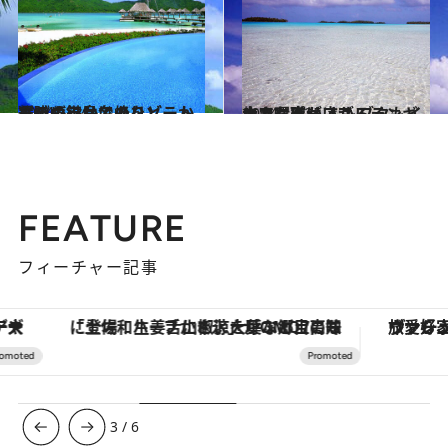
2014.5.24
ボラボラ島でのリゾート選びの鍵は名峰をどこから眺めるかにあり
旅＆お出かけ
2014.10.25
大きな空が広がるランギロア環礁は 人もブタもイルカもピースフル
旅＆お出かけ
FEATURE
フィーチャー記事
「土佐和ハーブかき氷」がOMO7高知に登場！生姜、山椒、大葉など目にも舌にも涼を呼ぶ郷土の味
ヴァシュロン・コンスタンタン
3
/
6