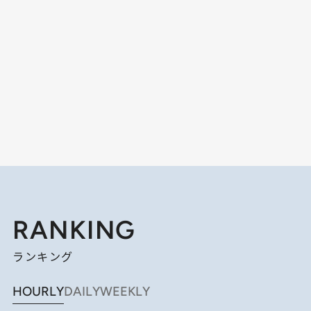
RANKING
ランキング
HOURLY
DAILY
WEEKLY