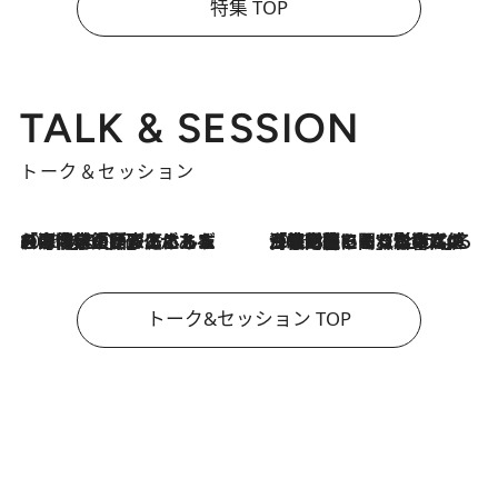
特集 TOP
TALK & SESSION
トーク＆セッション
2026.8.3
「今後値上げがあるとすれば…」「リスクがあるのは今年の冬」エネルギー専門家が語る、ホルムズ海峡封鎖が家庭にもたらす“ある心配”
2026.8.3
「住宅建てられない…」「サーチャージ料の高値が続いている」ホルムズ海峡封鎖による影響はいつまで続く？《エネルギー専門家に聞く“どうなる日本の暮らし”》
トーク&セッション TOP