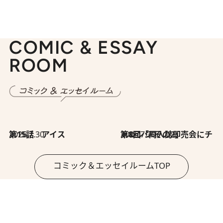
COMIC & ESSAY
ROOM
2026.7.30
第15話 アイス
2026.7.30
第8回「同人誌即売会にチャレンジ その2」
コミック＆エッセイルームTOP