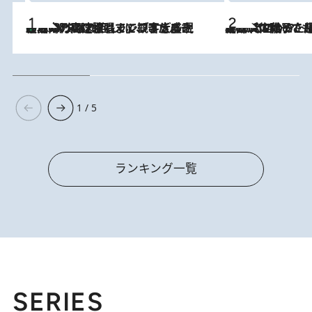
「湘南乃風に憧れて」観客大盛上がりの“タオル回し”に、ラッパー顔負けの高速歌唱まで…さだまさし（74）のアグレッシブすぎる現在地
2026.8.7
2026.8.5
【阿川佐和子さんの年とる力】なぜ70代で始めた趣味は“こんなに楽しい”のか？ ピアノ、俳句…スランプに陥っても続けられる“ある秘訣”とは
1 / 5
ランキング一覧
SERIES