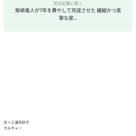
次の記事に続く
柴崎竜人が7年を費やして完成させた 繊細かつ真
摯な家...
文＝三浦天紗子
カルチャー