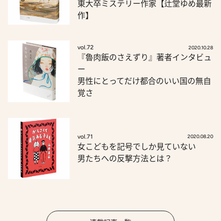
東大卒ミステリー作家【辻堂ゆめ最新
作】
vol.72
2020.10.28
『魯肉飯のさえずり』著者インタビュ
ー
男性にとってだけ都合のいい国の無自
覚さ
vol.71
2020.08.20
女こどもを記号でしか見ていない
男たちへの反撃方法とは？