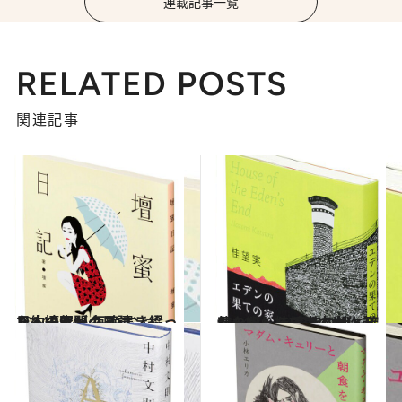
連載記事一覧
RELATED POSTS
関連記事
2014.12.4
日本のセックスシンボル・壇蜜が 毎晩書き綴った約一年間の日記
カルチャー
2014.10.26
母を殺したのは本当に弟なのか―― 家族の絆と確執を描く桂望実の力作
カルチャー