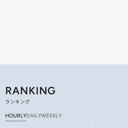
RANKING
ランキング
HOURLY
DAILY
WEEKLY