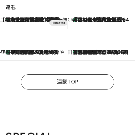
連載
【CREA×星野リゾート】唯一無二。癒しと発見が待つ場所へ
【トンボの足水浴】ヒノキの香りに包まれて涼感マックス！約13℃の湧水かけ流しを避暑地「星野温泉 トンボの湯」で体験
2026.8.7
CREA'S CHOICE
「立川にも歌舞伎があるんだよ」 片岡仁左衛門・市川中車ら豪華座組みで4年目の立川立飛歌舞伎へ
2026.8.7
47都道府県の手みやげ ひんやりスイーツで夏を満喫
【京都府】この夏絶対食べたい 冷やしておいしいおやつ3選 ひと口目から心を掴む新緑のテリーヌ
2026.8.7
田中稲の勝手に再ブーム
「湘南乃風に憧れて」観客大盛上がりの“タオル回し”に、ラッパー顔負けの高速歌唱まで…さだまさし（74）のアグレッシブすぎる現在地
2026.8.7
連載 TOP