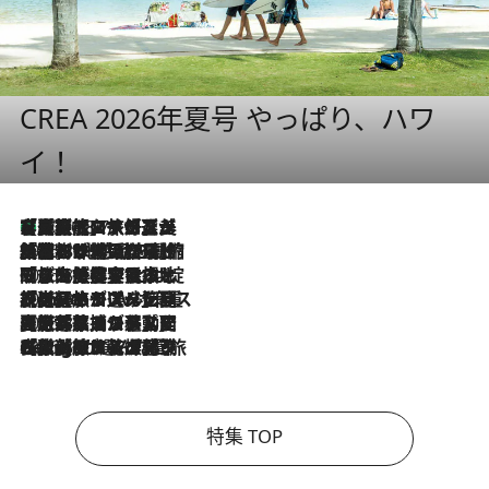
CREA 2026年夏号 やっぱり、ハワ
イ！
【厳選旅コスメ】「多機能アイテムがメイン！」旅好き美容エディターが選んだ夏旅ベストコスメを発表【Mサイズジップ】
2026.8.7
2026.8.6
「荷物が増えるほど旅ストレスは増す」美容ジャーナリストがたどり着いた最終結論。“化粧品を劇的に減らす”感動の凝縮美容とは
2026.8.6
「旅先には金髪ウィッグを持参」日本と同じメイクでは損してる!? 美容ジャーナリストが提案する“掟破りの旅美容”とは
2026.8.6
【厳選旅コスメ】「身軽さ＆UV対策重視！」ヘアアーティストshucoが選んだ夏旅ベストコスメを発表【Mサイズジップ】
2026.8.5
【厳選旅コスメ】国内をあちこち移動する河井菜摘が選んだ夏旅ベストコスメ発表！「リラックスアイテムはマスト」【Mサイズジップ】
2026.8.4
【厳選旅コスメ】「紫外線＆乾燥対策しながらメイク感も！」ヘア＆メイクGeorgeが選んだ夏旅ベストコスメを発表！【Mサイズジップ】
特集 TOP