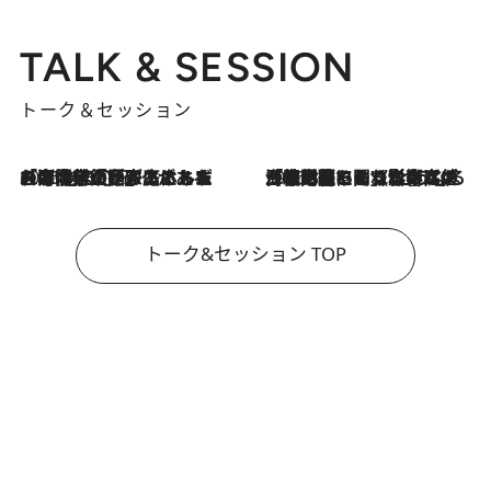
TALK & SESSION
トーク＆セッション
2026.8.3
「今後値上げがあるとすれば…」「リスクがあるのは今年の冬」エネルギー専門家が語る、ホルムズ海峡封鎖が家庭にもたらす“ある心配”
2026.8.3
「住宅建てられない…」「サーチャージ料の高値が続いている」ホルムズ海峡封鎖による影響はいつまで続く？《エネルギー専門家に聞く“どうなる日本の暮らし”》
トーク&セッション TOP