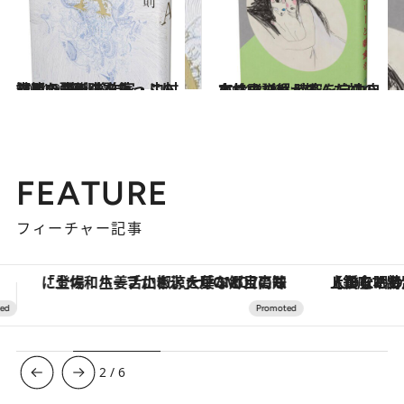
2014.9.19
短篇の醍醐味をたっぷり詰めた 芥川賞作家・中村文則の最新小説集
カルチャー
2014.8.29
小林エリカが挑んだ初の本格小説は 時空を自由自在に飛び超える
カルチャー
FEATURE
フィーチャー記事
【銀座で出合う最旬美容】美髪ケアや上質な眠り…セルフケアのアップデートから、特別な名入れギフトまで。大人のための「ReFa GINZA」クルーズ
ヴァシュロン・コンスタンタン
3
/
6