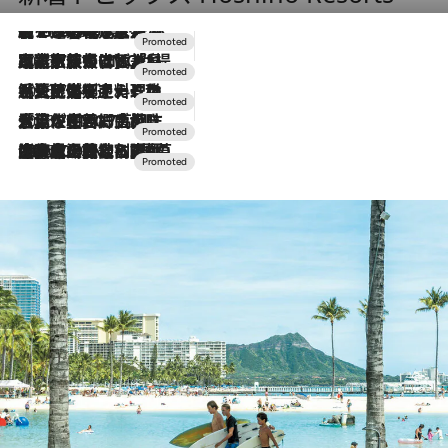
【トンボの足水浴】ヒノキの香りに包まれて涼感マックス！約13℃の湧水かけ流しを避暑地「星野温泉 トンボの湯」で体験
2026.8.7
2026.7.31
【ホテル帰省】という選択肢をOMOが提案。家族とほどよい距離を保つには「昼は実家、夜は気兼ねなくホテルで！」
2026.7.24
【夏限定ディナーコース】旬を迎える稚鮎や花ズッキーニなどをイタリア・トスカーナの郷土料理の手法で満喫！
2026.7.17
「土佐和ハーブかき氷」がOMO7高知に登場！生姜、山椒、大葉など目にも舌にも涼を呼ぶ郷土の味
2026.7.10
NEW OPEN！【界 草津】名湯の地に誕生。趣の異なる2種の温泉と上州ならではの会席・蕎麦割烹など美食を味わう究極の癒やし旅