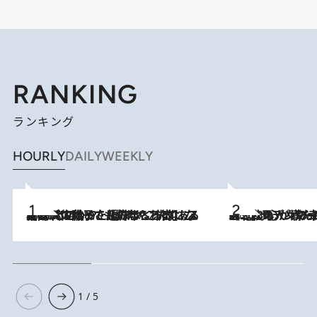
RANKING
ランキング
HOURLY
DAILY
WEEKLY
2026.8.5
【阿川佐和子さんの年とる力】なぜ70代で始めた趣味は“こんなに楽しい”のか？ ピアノ、俳句…スランプに陥っても続けられる“ある秘訣”とは
2026.8.8
《北欧の人々の幸福度が高いのは…》元デンマーク親善大使が出会った“心が満たされる暮らし”「いいかげんにヒュッゲしなさい！」
1 / 5