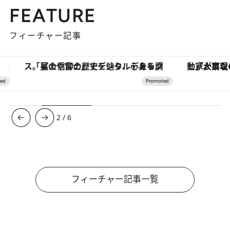
FEATURE
フィーチャー記事
「大事なのは地域の意識を変えること」。ロレックス賞受賞の自然保護活動家が実現させたナイジェリアの自然環境の復活
ヴァシュロン・コンスタンタン
3
/
6
フィーチャー記事一覧