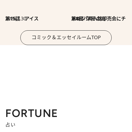
2026.7.30
第15話 アイス
2026.7.30
第8回「同人誌即売会にチャレンジ その2」
コミック＆エッセイルームTOP
FORTUNE
占い