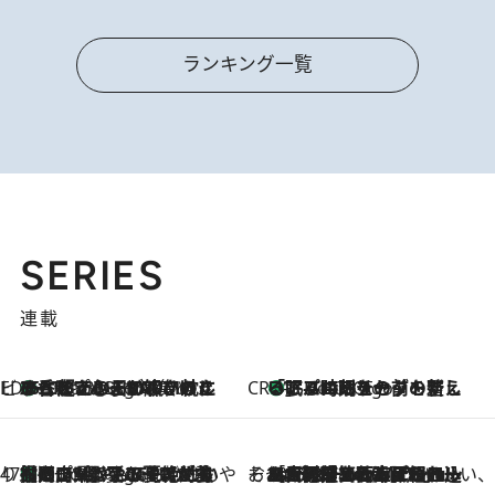
ランキング一覧
SERIES
連載
ビューティいいもの集め EDITORS' BEST
35℃超えの日の夜、枕にひと吹き！ BAUMのルームスプレーが、ひのきの香りで心まで解きほぐす
5 Hours Ago
CREA'S CHOICE
「眠る時刻をセットする」——眠りの前を整える、バルミューダの新しいアプローチ
5 Hours Ago
47都道府県の手みやげ ひんやりスイーツで夏を満喫
【岡山県】この夏絶対食べたい 冷やしておいしいおやつ3選 フルーツが主役のプリンやアイスが勢揃い
5 Hours Ago
そおだよおこの関西おいしい、おやつ紀行
2026.8.9
［大阪府箕面市］一皿一皿目の前で仕上げられる、料理を巧みに組み込んだアシェットデセールコース「ミチル アシェット デセール（Michiru assiette dessert）」