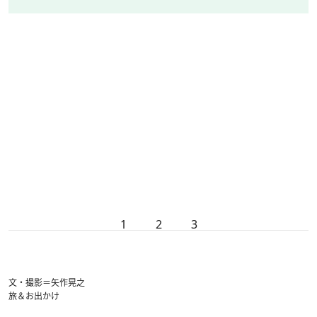
1
2
3
文・撮影＝矢作晃之
旅＆お出かけ