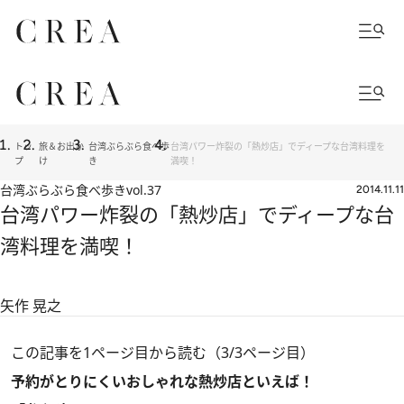
トッ
旅＆お出か
台湾ぶらぶら食べ歩
台湾パワー炸裂の「熱炒店」でディープな台湾料理を
プ
け
き
満喫！
台湾ぶらぶら食べ歩き
vol.37
2014.11.11
台湾パワー炸裂の「熱炒店」でディープな台
湾料理を満喫！
矢作 晃之
この記事を1ページ目から読む（3/3ページ目）
予約がとりにくいおしゃれな熱炒店といえば！