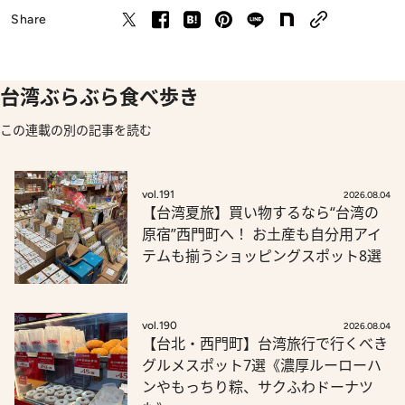
Share
台湾ぶらぶら食べ歩き
この連載の別の記事を読む
vol.191
2026.08.04
【台湾夏旅】買い物するなら“台湾の
原宿”西門町へ！ お土産も自分用アイ
テムも揃うショッピングスポット8選
vol.190
2026.08.04
【台北・西門町】台湾旅行で行くべき
グルメスポット7選《濃厚ルーローハ
ンやもっちり粽、サクふわドーナツ