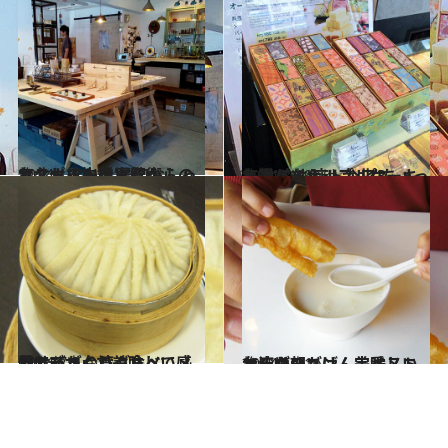
2014.10.14
台北・松山機場駅からのアクセス抜群 最旬おしゃれスポット・富錦街
旅＆お出かけ
2014.8.19
名物パイナップルケーキを買うなら！ 台北“ちょっと通”なお店トップ3
旅＆お出かけ
2014.7.8
見てびっくり、食べて感動!! デカくて美味しいメガサイズ台湾グルメ
旅＆お出かけ
2014.5.31
台湾の朝ごはん ベストコレクション 定番メニューがいちばん美味しいお店は？
旅＆お出かけ