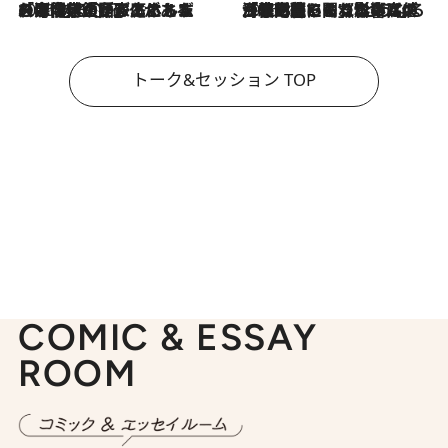
2026.8.3
「今後値上げがあるとすれば…」「リスクがあるのは今年の冬」エネルギー専門家が語る、ホルムズ海峡封鎖が家庭にもたらす“ある心配”
2026.8.3
「住宅建てられない…」「サーチャージ料の高値が続いている」ホルムズ海峡封鎖による影響はいつまで続く？《エネルギー専門家に聞く“どうなる日本の暮らし”》
トーク&セッション TOP
COMIC & ESSAY
ROOM