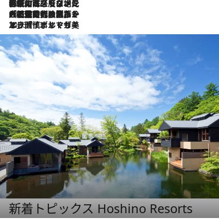
2026.7.22
伝統の味をモダンに昇華。高感度な地元客が集う、リスボンの最旬ガストロノミー
2026.7.21
大航海時代の栄華から、震災、独裁、そして革命へ。ポルトガル・首都リスボンの石畳に刻まれた「歴史の光と影」
2026.7.13
エッセイ・ヤマザキマリ「慎ましくも美しき国 ポルトガル」
新着トピックス Hoshino Resorts