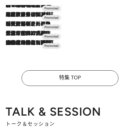
2026.8.7
【トンボの足水浴】ヒノキの香りに包まれて涼感マックス！約13℃の湧水かけ流しを避暑地「星野温泉 トンボの湯」で体験
2026.7.31
【ホテル帰省】という選択肢をOMOが提案。家族とほどよい距離を保つには「昼は実家、夜は気兼ねなくホテルで！」
2026.7.24
【夏限定ディナーコース】旬を迎える稚鮎や花ズッキーニなどをイタリア・トスカーナの郷土料理の手法で満喫！
2026.7.17
「土佐和ハーブかき氷」がOMO7高知に登場！生姜、山椒、大葉など目にも舌にも涼を呼ぶ郷土の味
2026.7.10
NEW OPEN！【界 草津】名湯の地に誕生。趣の異なる2種の温泉と上州ならではの会席・蕎麦割烹など美食を味わう究極の癒やし旅
特集 TOP
TALK & SESSION
トーク＆セッション