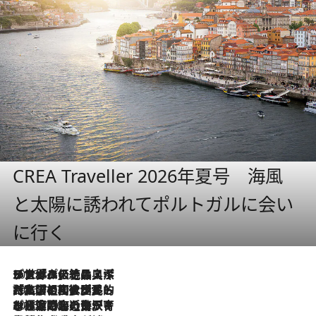
CREA Traveller 2026年夏号 海風
と太陽に誘われてポルトガルに会い
に行く
2026.8.8
リスボンの絶品スイーツ「パステル・デ・ナタ」とは？ポルトガル伝統の奥深い世界へ
2026.7.27
「私の祖国はポルトガル語です」国民的詩人フェルナンド・ペソアと、彼が愛した文学の街を歩く
2026.7.26
ポルトガル近海が育む極上の海の幸。キリリと冷えた白ワインと愉しむ、シーフード専門店の贅沢