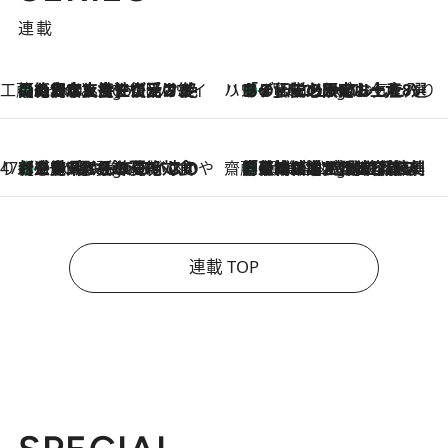
連載
工藤まやのおもてなしハワイ
【ハワイ土産】ローカルの絶大な支持で復活！ 絶品の幻クッキー《元ファンの日本人女性が受け継いだ名店》
4 Hours Ago
ハワイ賢者 リサのお気に入りリスト
あの伝説の限定トートも！ リニューアルした「ディーン＆デルーカ ハワイ」で必須のお土産8選
4 Hours Ago
47都道府県の手みやげ ひんやりスイーツで夏を満喫
【三重県】この夏絶対食べたい 冷やしておいしいおやつ3選 お餅×アイスの新感覚スイーツ
4 Hours Ago
齋藤 薫 美容脳ルネサンス
「荷物が増えるほど旅ストレスは増す」美容ジャーナリストがたどり着いた最終結論。“化粧品を劇的に減らす”感動の凝縮美容とは
4 Hours Ago
連載 TOP