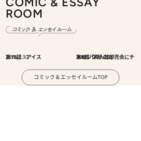
COMIC & ESSAY
ROOM
2026.7.30
第15話 アイス
2026.7.30
第8回「同人誌即売会にチャレンジ その2」
コミック＆エッセイルームTOP