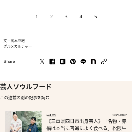
1
2
3
4
5
文＝高本亜紀
グルメ
カルチャー
Share
芸人ソウルフード
この連載の別の記事を読む
vol.09
2026.08.01
《三重県四日市出身芸人》「名物・赤
福は本当に普通によく食べる」松阪牛