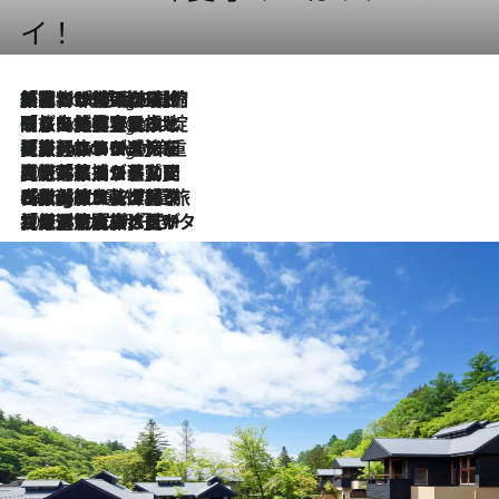
イ！
「荷物が増えるほど旅ストレスは増す」美容ジャーナリストがたどり着いた最終結論。“化粧品を劇的に減らす”感動の凝縮美容とは
4 Hours Ago
「旅先には金髪ウィッグを持参」日本と同じメイクでは損してる!? 美容ジャーナリストが提案する“掟破りの旅美容”とは
4 Hours Ago
【厳選旅コスメ】「身軽さ＆UV対策重視！」ヘアアーティストshucoが選んだ夏旅ベストコスメを発表【Mサイズジップ】
4 Hours Ago
2026.8.5
【厳選旅コスメ】国内をあちこち移動する河井菜摘が選んだ夏旅ベストコスメ発表！「リラックスアイテムはマスト」【Mサイズジップ】
2026.8.4
【厳選旅コスメ】「紫外線＆乾燥対策しながらメイク感も！」ヘア＆メイクGeorgeが選んだ夏旅ベストコスメを発表！【Mサイズジップ】
2026.8.3
【厳選旅コスメ】「保湿もタイパ重視！」“サウナ好き”タレント清水みさとが愛用する夏旅ベストコスメを発表！【Mサイズジップ】