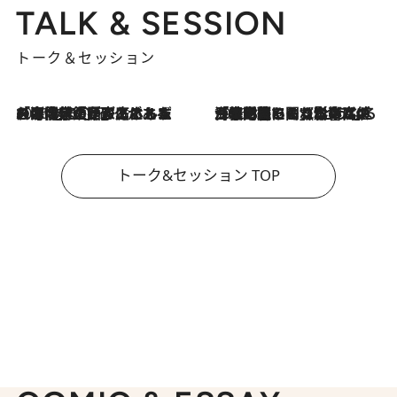
TALK & SESSION
トーク＆セッション
2026.8.3
「今後値上げがあるとすれば…」「リスクがあるのは今年の冬」エネルギー専門家が語る、ホルムズ海峡封鎖が家庭にもたらす“ある心配”
2026.8.3
「住宅建てられない…」「サーチャージ料の高値が続いている」ホルムズ海峡封鎖による影響はいつまで続く？《エネルギー専門家に聞く“どうなる日本の暮らし”》
トーク&セッション TOP