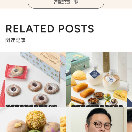
連載記事一覧
RELATED POSTS
関連記事
2025.7.27
【兵庫県】手みやげ14選 クッキーやバウムクーヘン、アップルパイなど洋菓子舶来の地ならではの逸品
贈りもの
2025.8.11
大阪駅「大丸梅田店」で手に入れたいキュートな猫デザインのクッキー缶や思わずくすりと笑ってしまうチョコレート、上品なネオ和菓子など個性豊かな10品
贈りもの