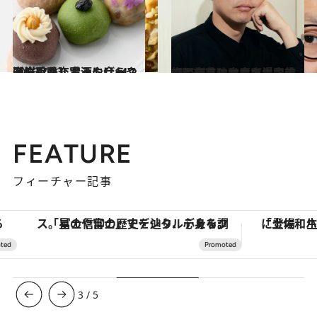
2025.7.13
【岩手県】手みやげ14選 シャルキュトリーや海鮮珍味、お酒に合うスイーツも充実
贈りもの
2025.7.1
【四十路独身上京漫才師】ガクテンソク奥田修二の初エッセイは、おじさんならではの人生に役立つ名言の宝庫だった！
カルチャー
FEATURE
フィーチャー記事
「星のや富士」でデジタルデトックス。冨士信仰の歴史を辿り、心身を調える。
3
/
5