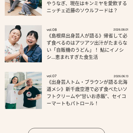
やうなぎ、現在はキンミヤを愛飲する
ニッチェ近藤のソウルフードは？
vol.08
2026.08.01
《島根県出身芸人が語る》帰省して必
ず食べるのはアツアツ出汁がたまらな
い「自販機のうどん」！ 鮎にイノシ
シ…恵まれすぎた食生活
vol.07
2026.06.13
《出身芸人トム・ブラウンが語る北海
道メシ》新千歳空港で必ず食べたいソ
フトクリームや“甘いお赤飯”、セイコ
ーマートもパトロール！