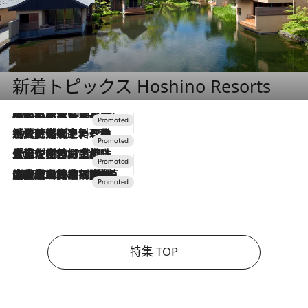
新着トピックス Hoshino Resorts
2026.7.31
【ホテル帰省】という選択肢をOMOが提案。家族とほどよい距離を保つには「昼は実家、夜は気兼ねなくホテルで！」
2026.7.24
【夏限定ディナーコース】旬を迎える稚鮎や花ズッキーニなどをイタリア・トスカーナの郷土料理の手法で満喫！
2026.7.17
「土佐和ハーブかき氷」がOMO7高知に登場！生姜、山椒、大葉など目にも舌にも涼を呼ぶ郷土の味
2026.7.10
NEW OPEN！【界 草津】名湯の地に誕生。趣の異なる2種の温泉と上州ならではの会席・蕎麦割烹など美食を味わう究極の癒やし旅
特集 TOP