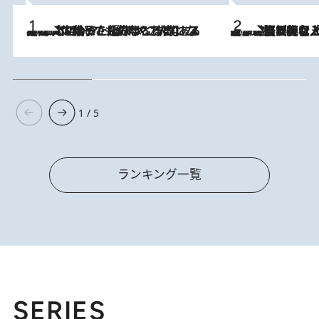
2026.8.5
【阿川佐和子さんの年とる力】なぜ70代で始めた趣味は“こんなに楽しい”のか？ ピアノ、俳句…スランプに陥っても続けられる“ある秘訣”とは
2026.8.5
【なぜ吉沢亮は「気配を消せる」のか？】興行収入208億の『国宝』を経て挑むミュージカル『ディア・エヴァン・ハンセン』。トップ俳優が舞台上でさらけ出した“孤独”とは
1 / 5
ランキング一覧
SERIES