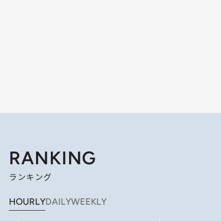
RANKING
ランキング
HOURLY
DAILY
WEEKLY