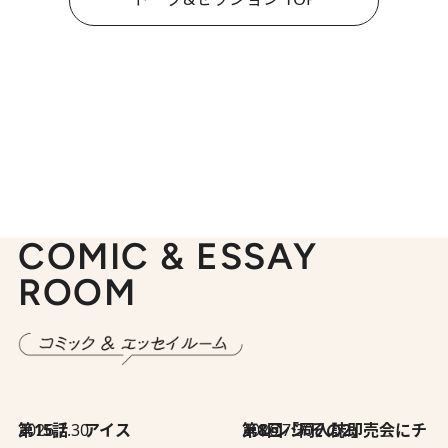
COMIC & ESSAY
ROOM
2026.7.30
第15話 アイス
2026.7.30
第8回「同人誌即売会にチャレンジ その2」