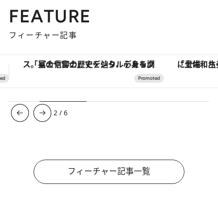
FEATURE
フィーチャー記事
「土佐和ハーブかき氷」がOMO7高知に登場！生姜、山椒、大葉など目にも舌にも涼を呼ぶ郷土の味
【銀座で出合う最旬美容】美髪ケアや上質な眠
3
/
6
フィーチャー記事一覧