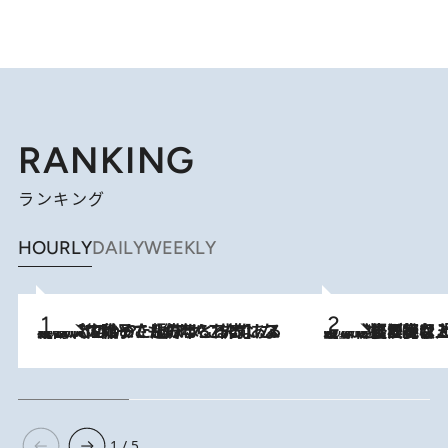
RANKING
ランキング
HOURLY
DAILY
WEEKLY
2026.8.5
【阿川佐和子さんの年とる力】なぜ70代で始めた趣味は“こんなに楽しい”のか？ ピアノ、俳句…スランプに陥っても続けられる“ある秘訣”とは
2026.8.5
【なぜ吉沢亮は「気配を消せる」のか？】興行収入208億の『国宝』を経て挑むミュージカル『ディア・エヴァン・ハンセン』。トップ俳優が舞台上でさらけ出した“孤独”とは
1 / 5