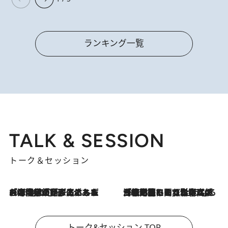
ランキング一覧
TALK & SESSION
トーク＆セッション
2026.8.3
「今後値上げがあるとすれば…」「リスクがあるのは今年の冬」エネルギー専門家が語る、ホルムズ海峡封鎖が家庭にもたらす“ある心配”
2026.8.3
「住宅建てられない…」「サーチャージ料の高値が続いている」ホルムズ海峡封鎖による影響はいつまで続く？《エネルギー専門家に聞く“どうなる日本の暮らし”》
トーク&セッション TOP