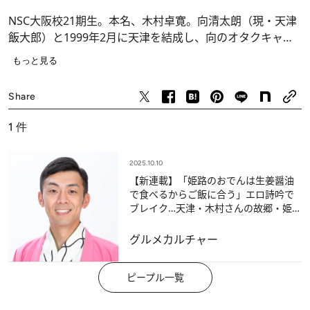
NSC大阪校21期生。本名、木村卓寛。向清太朗（現・天津
飯大郎）と1999年2月に天津を結成し、向のオタクキャラ
を生かした漫才で活躍する。2007年12月には「オールザッ
もっと見る
ツ漫才2007」（MBS）で"エロ詩吟"のネタを披露して人気
は全国区に。現在は岩手県に移住し、岩手県の情報番組
Share
「Go!Go!いわて」のMCを務め、冠番組「天津木村のへぇ
～ 岩手、それ あると思います」（ともにIAT岩手朝日テレ
1
件
ビ）も人気。
2025.10.10
【新連載】「姫路のおでんは生姜醤油
で食べるからご飯に合う」エロ詩吟で
ブレイク…天津・木村さんの故郷・姫路
と在住・岩手で愛する“地元の味”
グルメ
カルチャー
ピープル一覧