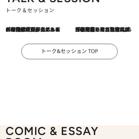
トーク＆セッション
2026.8.3
「今後値上げがあるとすれば…」「リスクがあるのは今年の冬」エネルギー専門家が語る、ホルムズ海峡封鎖が家庭にもたらす“ある心配”
2026.8.3
「住宅建てられない…」「サーチャージ料の高値が続いている」ホルムズ海峡封鎖による影響はいつまで続く？《エネルギー専門家に聞く“どうなる日本の暮らし”》
トーク&セッション TOP
COMIC & ESSAY