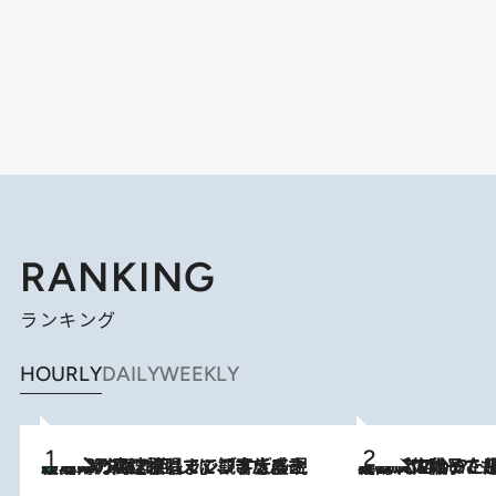
RANKING
ランキング
HOURLY
DAILY
WEEKLY
「湘南乃風に憧れて」観客大盛上がりの“タオル回し”に、ラッパー顔負けの高速歌唱まで…さだまさし（74）のアグレッシブすぎる現在地
2026.8.7
2026.8.5
【阿川佐和子さんの年とる力】なぜ70代で始めた趣味は“こんなに楽しい”のか？ ピアノ、俳句…スランプに陥っても続けられる“ある秘訣”とは