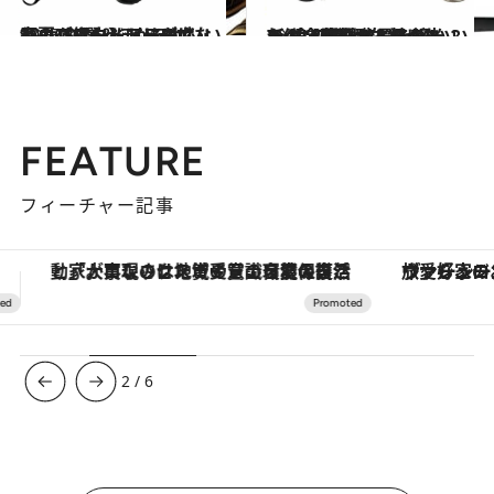
2025.4.24
“ふかふか＆ほかほか”なリカバリーシューズは、春夏アウトドアにも必須！【アウトドアの“いいもの”50選 ～シューズ・バッグ編～】
ライフスタイル
2025.4.25
7gは、世界で最も軽い？ 新潟・燕の職人技が光る、金属製カトラリーも！【アウトドアの“いいもの”50選 ～欠かせない“食のおとも”編～】
ライフスタイル
FEATURE
フィーチャー記事
ヴァシュロン・コンスタンタン「オーヴァーシーズ・オートマティック」。旅愛好家のお気に入りコレクションから、ジェンダーレスな新作が登場
3
/
6