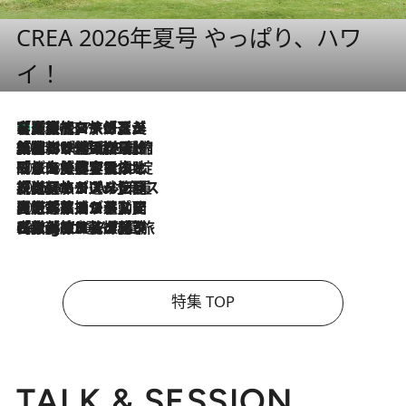
CREA 2026年夏号 やっぱり、ハワ
イ！
【厳選旅コスメ】「多機能アイテムがメイン！」旅好き美容エディターが選んだ夏旅ベストコスメを発表【Mサイズジップ】
2026.8.7
2026.8.6
「荷物が増えるほど旅ストレスは増す」美容ジャーナリストがたどり着いた最終結論。“化粧品を劇的に減らす”感動の凝縮美容とは
2026.8.6
「旅先には金髪ウィッグを持参」日本と同じメイクでは損してる!? 美容ジャーナリストが提案する“掟破りの旅美容”とは
2026.8.6
【厳選旅コスメ】「身軽さ＆UV対策重視！」ヘアアーティストshucoが選んだ夏旅ベストコスメを発表【Mサイズジップ】
2026.8.5
【厳選旅コスメ】国内をあちこち移動する河井菜摘が選んだ夏旅ベストコスメ発表！「リラックスアイテムはマスト」【Mサイズジップ】
2026.8.4
【厳選旅コスメ】「紫外線＆乾燥対策しながらメイク感も！」ヘア＆メイクGeorgeが選んだ夏旅ベストコスメを発表！【Mサイズジップ】
特集 TOP
TALK & SESSION