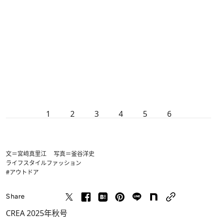
1
2
3
4
5
6
文＝宮﨑真里江 写真＝釜谷洋史
ライフスタイル
ファッション
#アウトドア
Share
CREA 2025年秋号