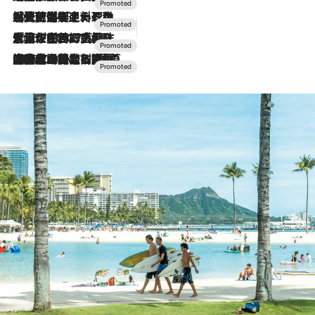
2026.7.24
【夏限定ディナーコース】旬を迎える稚鮎や花ズッキーニなどをイタリア・トスカーナの郷土料理の手法で満喫！
2026.7.17
「土佐和ハーブかき氷」がOMO7高知に登場！生姜、山椒、大葉など目にも舌にも涼を呼ぶ郷土の味
2026.7.10
NEW OPEN！【界 草津】名湯の地に誕生。趣の異なる2種の温泉と上州ならではの会席・蕎麦割烹など美食を味わう究極の癒やし旅