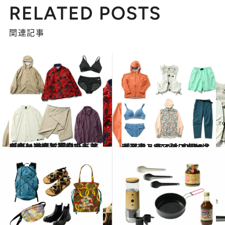
RELATED POSTS
関連記事
2025.10.4
【ウェア編】パタゴニアや山と道、新進ガレージブランドまで旅先でまといたい16品 アウトドアラバー21名に聞いた、旅を楽しくする「いいもの」
ライフスタイル
2025.3.31
【アウトドアのプロ18名が選ぶ、“いいもの”50選】春こそ、外に出かけよう！ ～アパレル編～
ライフスタイル