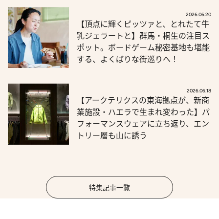
2026.06.20
【頂点に輝くピッツァと、とれたて牛
乳ジェラートと】群馬・桐生の注目ス
ポット。ボードゲーム秘密基地も堪能
する、よくばりな街巡りへ！
2026.06.18
【アークテリクスの東海拠点が、新商
業施設・ハエラで生まれ変わった】パ
フォーマンスウェアに立ち返り、エン
トリー層も山に誘う
特集記事一覧