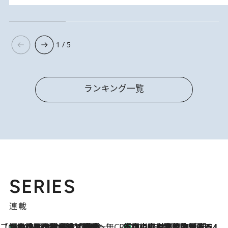
1 / 5
ランキング一覧
SERIES
連載
【CREA×星野リゾート】唯一無二。癒しと発見が待つ場所へ
【トンボの足水浴】ヒノキの香りに包まれて涼感マックス！約13℃の湧水かけ流しを避暑地「星野温泉 トンボの湯」で体験
2026.8.7
CREA'S CHOICE
「立川にも歌舞伎があるんだよ」 片岡仁左衛門・市川中車ら豪華座組みで4年目の立川立飛歌舞伎へ
2026.8.7