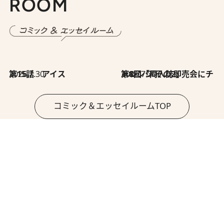
ROOM
2026.7.30
第15話 アイス
2026.7.30
第8回「同人誌即売会にチャレンジ その2」
コミック＆エッセイルームTOP