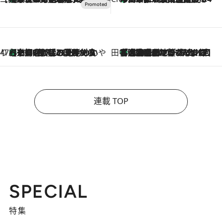
47都道府県の手みやげ ひんやりスイーツで夏を満喫
【京都府】この夏絶対食べたい 冷やしておいしいおやつ3選 ひと口目から心を掴む新緑のテリーヌ
2026.8.7
田中稲の勝手に再ブーム
「湘南乃風に憧れて」観客大盛上がりの“タオル回し”に、ラッパー顔負けの高速歌唱まで…さだまさし（74）のアグレッシブすぎる現在地
2026.8.7
連載 TOP
SPECIAL
特集