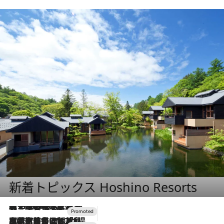
新着トピックス Hoshino Resorts
【トンボの足水浴】ヒノキの香りに包まれて涼感マックス！約13℃の湧水かけ流しを避暑地「星野温泉 トンボの湯」で体験
2026.8.7
2026.7.31
【ホテル帰省】という選択肢をOMOが提案。家族とほどよい距離を保つには「昼は実家、夜は気兼ねなくホテルで！」