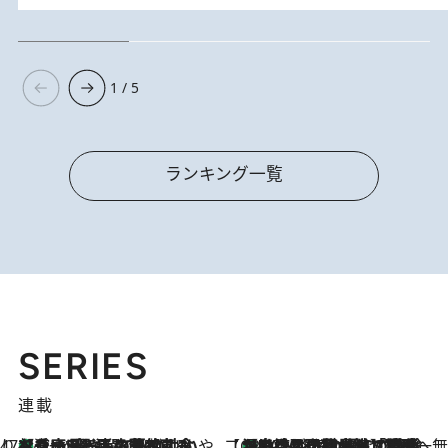
1 / 5
ランキング一覧
SERIES
連載
47都道府県の手みやげ ひんやりスイーツで夏を満喫
【兵庫県】この夏絶対食べたい 冷やしておいしいおやつ3選 淡路島の恵みをジェラートに集約
1 Hour Ago
【CREA×星野リゾート】唯一無二。癒しと発見が待つ場所へ
【トンボの足水浴】ヒノキの香りに包まれて涼感マックス！約13℃の湧水かけ流しを避暑地「星野温泉 トンボの湯」で体験
2026.8.7