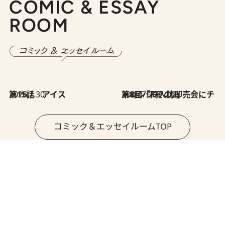
COMIC & ESSAY
ROOM
2026.7.30
第15話 アイス
2026.7.30
第8回「同人誌即売会にチャレンジ その2」
コミック＆エッセイルームTOP