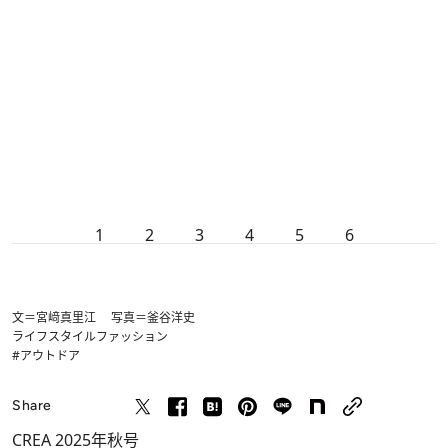
1
2
3
4
5
6
文＝宮﨑真里江 写真＝釜谷洋史
ライフスタイル
ファッション
#アウトドア
Share
CREA 2025年秋号