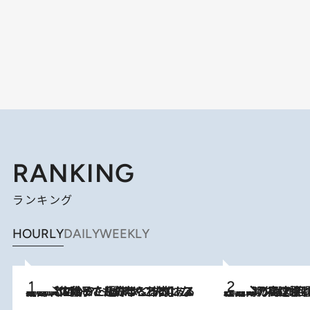
RANKING
ランキング
HOURLY
DAILY
WEEKLY
2026.8.5
【阿川佐和子さんの年とる力】なぜ70代で始めた趣味は“こんなに楽しい”のか？ ピアノ、俳句…スランプに陥っても続けられる“ある秘訣”とは
2026.8.7
「湘南乃風に憧れて」観客大盛上がりの“タオル回し”に、ラッパー顔負けの高速歌唱まで…さだまさし（74）のアグレッシブすぎる現在地