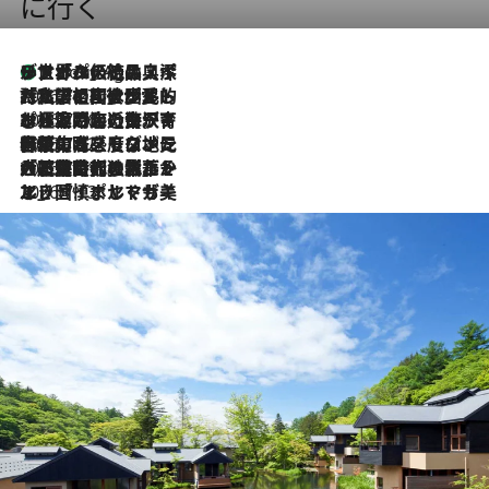
に行く
リスボンの絶品スイーツ「パステル・デ・ナタ」とは？ポルトガル伝統の奥深い世界へ
1 Hour Ago
2026.7.27
「私の祖国はポルトガル語です」国民的詩人フェルナンド・ペソアと、彼が愛した文学の街を歩く
2026.7.26
ポルトガル近海が育む極上の海の幸。キリリと冷えた白ワインと愉しむ、シーフード専門店の贅沢
2026.7.22
伝統の味をモダンに昇華。高感度な地元客が集う、リスボンの最旬ガストロノミー
2026.7.21
大航海時代の栄華から、震災、独裁、そして革命へ。ポルトガル・首都リスボンの石畳に刻まれた「歴史の光と影」
2026.7.13
エッセイ・ヤマザキマリ「慎ましくも美しき国 ポルトガル」