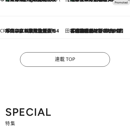
CREA'S CHOICE
2026.8.7
「立川にも歌舞伎があるんだよ」 片岡仁左衛門・市川中車ら豪華座組みで4年目の立川立飛歌舞伎へ
田中稲の勝手に再ブーム
2026.8.7
「湘南乃風に憧れて」観客大盛上がりの“タオル回し”に、ラッパー顔負けの高速歌唱まで…さだまさし（74）のアグレッシブすぎる現在地
連載 TOP
SPECIAL
特集