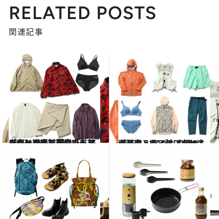
RELATED POSTS
関連記事
2025.10.4
【ウェア編】パタゴニアや山と道、新進ガレージブランドまで旅先でまといたい16品 アウトドアラバー21名に聞いた、旅を楽しくする「いいもの」
ライフスタイル
2025.3.31
【アウトドアのプロ18名が選ぶ、“いいもの”50選】春こそ、外に出かけよう！ ～アパレル編～
ライフスタイル