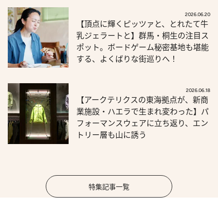
2026.06.20
【頂点に輝くピッツァと、とれたて牛
乳ジェラートと】群馬・桐生の注目ス
ポット。ボードゲーム秘密基地も堪能
する、よくばりな街巡りへ！
2026.06.18
【アークテリクスの東海拠点が、新商
業施設・ハエラで生まれ変わった】パ
フォーマンスウェアに立ち返り、エン
トリー層も山に誘う
特集記事一覧