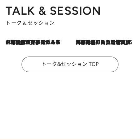
TALK & SESSION
トーク＆セッション
2026.8.3
「今後値上げがあるとすれば…」「リスクがあるのは今年の冬」エネルギー専門家が語る、ホルムズ海峡封鎖が家庭にもたらす“ある心配”
2026.8.3
「住宅建てられない…」「サーチャージ料の高値が続いている」ホルムズ海峡封鎖による影響はいつまで続く？《エネルギー専門家に聞く“どうなる日本の暮らし”》
トーク&セッション TOP