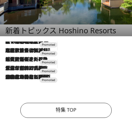
新着トピックス Hoshino Resorts
【トンボの足水浴】ヒノキの香りに包まれて涼感マックス！約13℃の湧水かけ流しを避暑地「星野温泉 トンボの湯」で体験
2026.8.7
2026.7.31
【ホテル帰省】という選択肢をOMOが提案。家族とほどよい距離を保つには「昼は実家、夜は気兼ねなくホテルで！」
2026.7.24
【夏限定ディナーコース】旬を迎える稚鮎や花ズッキーニなどをイタリア・トスカーナの郷土料理の手法で満喫！
2026.7.17
「土佐和ハーブかき氷」がOMO7高知に登場！生姜、山椒、大葉など目にも舌にも涼を呼ぶ郷土の味
2026.7.10
NEW OPEN！【界 草津】名湯の地に誕生。趣の異なる2種の温泉と上州ならではの会席・蕎麦割烹など美食を味わう究極の癒やし旅
特集 TOP