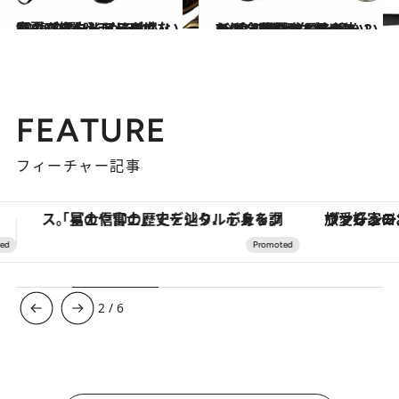
2025.4.24
“ふかふか＆ほかほか”なリカバリーシューズは、春夏アウトドアにも必須！【アウトドアの“いいもの”50選 ～シューズ・バッグ編～】
ライフスタイル
2025.4.25
7gは、世界で最も軽い？ 新潟・燕の職人技が光る、金属製カトラリーも！【アウトドアの“いいもの”50選 ～欠かせない“食のおとも”編～】
ライフスタイル
FEATURE
フィーチャー記事
ヴァシュロン・コンスタンタン「オーヴァーシーズ・オートマティック」。旅愛好家のお気に入りコレクションから、ジェンダーレスな新作が登場
3
/
6