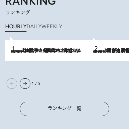
RANKING
ランキング
HOURLY
DAILY
WEEKLY
2026.8.5
【阿川佐和子さんの年とる力】なぜ70代で始めた趣味は“こんなに楽しい”のか？ ピアノ、俳句…スランプに陥っても続けられる“ある秘訣”とは
2026.8.3
慶應幼稚舎の図書室からテレビの世界に飛び込んだ阿川佐和子（72）、「N
1 / 5
ランキング一覧