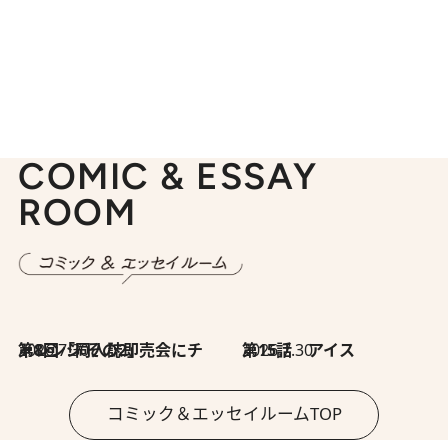
COMIC & ESSAY
ROOM
2026.7.30
第8回「同人誌即売会にチャレンジ その2」
2026.7.30
第15話 アイス
コミック＆エッセイルームTOP