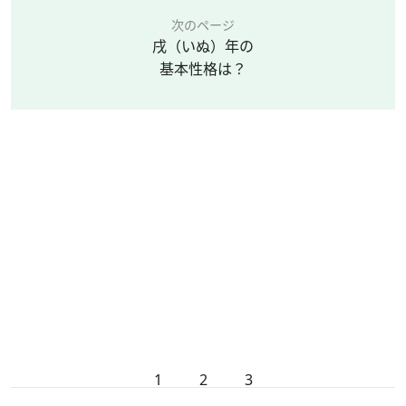
次のページ
戌（いぬ）年の
基本性格は？
1
2
3