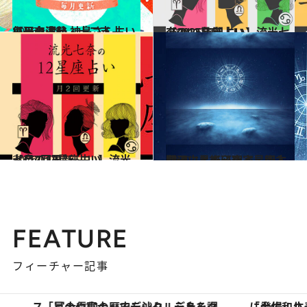
2026.1.18
【干支占い・十二支占い】台湾発 神鳥さん占い毎月の運勢
占い
2024.12.13
【2025年間占い】流光七奈の12星座占い
占い
2026.7.29
【月2回更新 占い】流光七奈の12星座占い
占い
2020.11.16
心理占星術研究家・岡本翔子による心理占星術入門
ライフスタイル
FEATURE
フィーチャー記事
「土佐和ハーブかき氷」がOMO7高知に登場！生姜、山椒、大葉など目にも舌にも涼を呼ぶ郷土の味
【夏限定ディナーコース】旬を迎