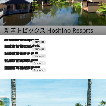
新着トピックス Hoshino Resorts
【トンボの足水浴】ヒノキの香りに包まれて涼感マックス！約13℃の湧水かけ流しを避暑地「星野温泉 トンボの湯」で体験
10 Hours Ago
2026.7.31
【ホテル帰省】という選択肢をOMOが提案。家族とほどよい距離を保つには「昼は実家、夜は気兼ねなくホテルで！」
2026.7.24
【夏限定ディナーコース】旬を迎える稚鮎や花ズッキーニなどをイタリア・トスカーナの郷土料理の手法で満喫！
2026.7.17
「土佐和ハーブかき氷」がOMO7高知に登場！生姜、山椒、大葉など目にも舌にも涼を呼ぶ郷土の味
2026.7.10
NEW OPEN！【界 草津】名湯の地に誕生。趣の異なる2種の温泉と上州ならではの会席・蕎麦割烹など美食を味わう究極の癒やし旅