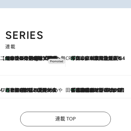
SERIES
連載
【CREA×星野リゾート】唯一無二。癒しと発見が待つ場所へ
【トンボの足水浴】ヒノキの香りに包まれて涼感マックス！約13℃の湧水かけ流しを避暑地「星野温泉 トンボの湯」で体験
10 Hours Ago
CREA'S CHOICE
「立川にも歌舞伎があるんだよ」 片岡仁左衛門・市川中車ら豪華座組みで4年目の立川立飛歌舞伎へ
2026.8.7
47都道府県の手みやげ ひんやりスイーツで夏を満喫
【京都府】この夏絶対食べたい 冷やしておいしいおやつ3選 ひと口目から心を掴む新緑のテリーヌ
2026.8.7
田中稲の勝手に再ブーム
「湘南乃風に憧れて」観客大盛上がりの“タオル回し”に、ラッパー顔負けの高速歌唱まで…さだまさし（74）のアグレッシブすぎる現在地
2026.8.7
連載 TOP