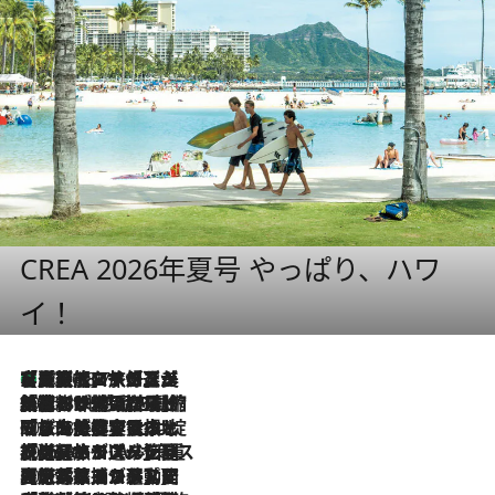
CREA 2026年夏号 やっぱり、ハワ
イ！
【厳選旅コスメ】「多機能アイテムがメイン！」旅好き美容エディターが選んだ夏旅ベストコスメを発表【Mサイズジップ】
2026.8.7
2026.8.6
「荷物が増えるほど旅ストレスは増す」美容ジャーナリストがたどり着いた最終結論。“化粧品を劇的に減らす”感動の凝縮美容とは
2026.8.6
「旅先には金髪ウィッグを持参」日本と同じメイクでは損してる!? 美容ジャーナリストが提案する“掟破りの旅美容”とは
2026.8.6
【厳選旅コスメ】「身軽さ＆UV対策重視！」ヘアアーティストshucoが選んだ夏旅ベストコスメを発表【Mサイズジップ】
2026.8.5
【厳選旅コスメ】国内をあちこち移動する河井菜摘が選んだ夏旅ベストコスメ発表！「リラックスアイテムはマスト」【Mサイズジップ】