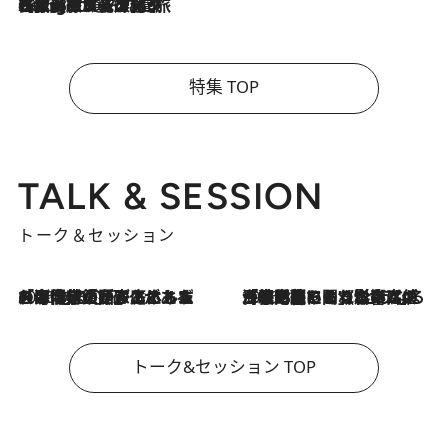
2026.8.4
【厳選旅コスメ】「紫外線＆乾燥対策しながらメイク感も！」ヘア＆メイクGeorgeが選んだ夏旅ベストコスメを発表！【Mサイズジップ】
特集 TOP
TALK & SESSION
トーク＆セッション
2026.8.3
「今後値上げがあるとすれば…」「リスクがあるのは今年の冬」エネルギー専門家が語る、ホルムズ海峡封鎖が家庭にもたらす“ある心配”
2026.8.3
「住宅建てられない…」「サーチャージ料の高値が続いている」ホルムズ海峡封鎖による影響はいつまで続く？《エネルギー専門家に聞く“どうなる日本の暮らし”》
トーク&セッション TOP