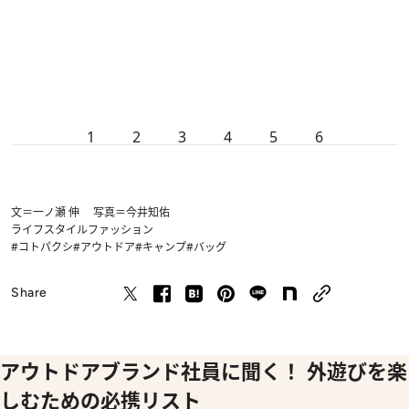
1
2
3
4
5
6
文＝一ノ瀬 伸 写真＝今井知佑
ライフスタイル
ファッション
#コトパクシ
#アウトドア
#キャンプ
#バッグ
Share
アウトドアブランド社員に聞く！ 外遊びを楽
しむための必携リスト