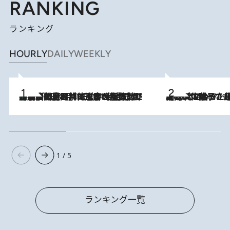
RANKING
ランキング
HOURLY
DAILY
WEEKLY
「最後に見られてよかった」上野動物園の東園パンダ舎が解体前に特別公開。8月16日まで延長されたパネル展と共に辿る“半世紀”のパンダ飼育《解体工事の図面あり》
2026.8.8
2026.8.5
【阿川佐和子さんの年とる力】なぜ70代で始めた趣味は“こんなに楽しい”のか？ ピアノ、俳句…スランプに陥っても続けられる“ある秘訣”とは
1 / 5
ランキング一覧