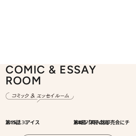
COMIC & ESSAY
ROOM
2026.7.30
第15話 アイス
2026.7.30
第8回「同人誌即売会にチャレンジ その2」