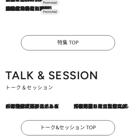
2026.7.10
NEW OPEN！【界 草津】名湯の地に誕生。趣の異なる2種の温泉と上州ならではの会席・蕎麦割烹など美食を味わう究極の癒やし旅
特集 TOP
TALK & SESSION
トーク＆セッション
2026.8.3
「今後値上げがあるとすれば…」「リスクがあるのは今年の冬」エネルギー専門家が語る、ホルムズ海峡封鎖が家庭にもたらす“ある心配”
2026.8.3
「住宅建てられない…」「サーチャージ料の高値が続いている」ホルムズ海峡封鎖による影響はいつまで続く？《エネルギー専門家に聞く“どうなる日本の暮らし”》
トーク&セッション TOP