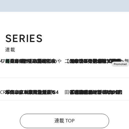
SERIES
連載
47都道府県の手みやげ ひんやりスイーツで夏を満喫
【兵庫県】この夏絶対食べたい 冷やしておいしいおやつ3選 淡路島の恵みをジェラートに集約
2026.8.8
【CREA×星野リゾート】唯一無二。癒しと発見が待つ場所へ
2026.8.7
【トンボの足水浴】ヒノキの香りに包まれて涼感マックス！約13℃の湧水かけ流しを避暑地「星野温泉 トンボの湯」で体験
CREA'S CHOICE
2026.8.7
「立川にも歌舞伎があるんだよ」 片岡仁左衛門・市川中車ら豪華座組みで4年目の立川立飛歌舞伎へ
田中稲の勝手に再ブーム
2026.8.7
「湘南乃風に憧れて」観客大盛上がりの“タオル回し”に、ラッパー顔負けの高速歌唱まで…さだまさし（74）のアグレッシブすぎる現在地
連載 TOP