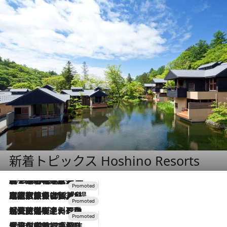
新着トピックス Hoshino Resorts
2026.8.7
【トンボの足水浴】ヒノキの香りに包まれて涼感マックス！約13℃の湧水かけ流しを避暑地「星野温泉 トンボの湯」で体験
2026.7.31
【ホテル帰省】という選択肢をOMOが提案。家族とほどよい距離を保つには「昼は実家、夜は気兼ねなくホテルで！」
2026.7.24
【夏限定ディナーコース】旬を迎える稚鮎や花ズッキーニなどをイタリア・トスカーナの郷土料理の手法で満喫！
2026.7.17
「土佐和ハーブかき氷」がOMO7高知に登場！生姜、山椒、大葉など目にも舌にも涼を呼ぶ郷土の味