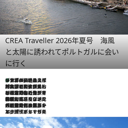
CREA Traveller 2026年夏号 海風
と太陽に誘われてポルトガルに会い
に行く
リスボンの絶品スイーツ「パステル・デ・ナタ」とは？ポルトガル伝統の奥深い世界へ
2026.8.8
2026.7.27
「私の祖国はポルトガル語です」国民的詩人フェルナンド・ペソアと、彼が愛した文学の街を歩く
2026.7.26
ポルトガル近海が育む極上の海の幸。キリリと冷えた白ワインと愉しむ、シーフード専門店の贅沢
2026.7.22
伝統の味をモダンに昇華。高感度な地元客が集う、リスボンの最旬ガストロノミー
2026.7.21
大航海時代の栄華から、震災、独裁、そして革命へ。ポルトガル・首都リスボンの石畳に刻まれた「歴史の光と影」
2026.7.13
エッセイ・ヤマザキマリ「慎ましくも美しき国 ポルトガル」