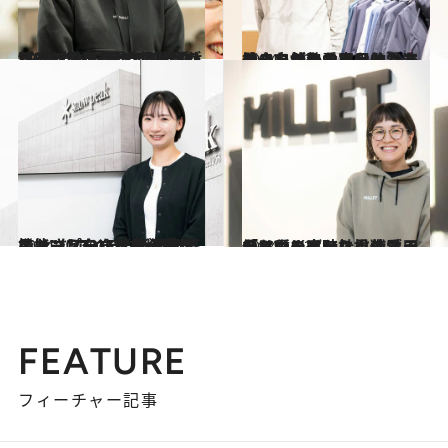
2025.2.28
“必ず1つは持っておきたい”アウトドアの必需品が勢ぞろい！ “履き心地がよすぎる”シューズで人気のブランド・メレルのスタッフの愛用品は？
ライフスタイル
2024.12.31
登山を始めたい、あなたへ。自然をこよなく愛するクレッタルムーセン・スタッフの愛用品は、洗練され、かつ実用的なアイテムが勢ぞろい
ライフスタイル
2024.11.30
キャンプをするなら絶対におさえたい！ 新潟発・スノーピーク社員の愛用品は、“コンパクトでも高機能”なアイテムが勢ぞろい
ライフスタイル
2024.10.31
「アウトドアに挑戦するなら種まきから」仏ブランド・ミレー社員の愛用品は、災害時にも使える優れものばかり！
ライフスタイル
FEATURE
フィーチャー記事