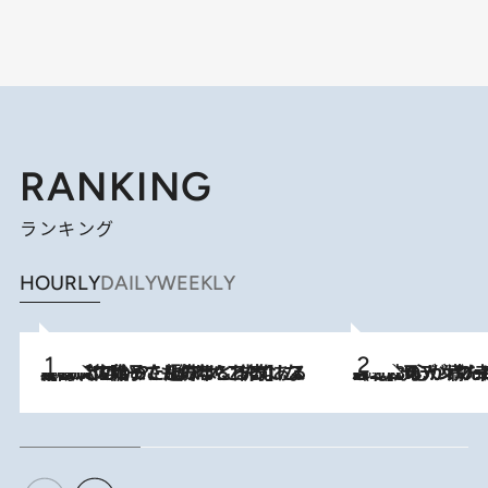
RANKING
ランキング
HOURLY
DAILY
WEEKLY
2026.8.5
【阿川佐和子さんの年とる力】なぜ70代で始めた趣味は“こんなに楽しい”のか？ ピアノ、俳句…スランプに陥っても続けられる“ある秘訣”とは
2026.8.8
《北欧の人々の幸福度が高いのは…》元デンマーク親善大使が出会った“心が満たされる暮らし”「いいかげんにヒュッゲしなさい！」