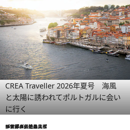
CREA Traveller 2026年夏号 海風
と太陽に誘われてポルトガルに会い
に行く
2026.8.8
リスボンの絶品スイーツ「パステル・デ・ナタ」とは？ポルトガル伝統の奥深い世界へ