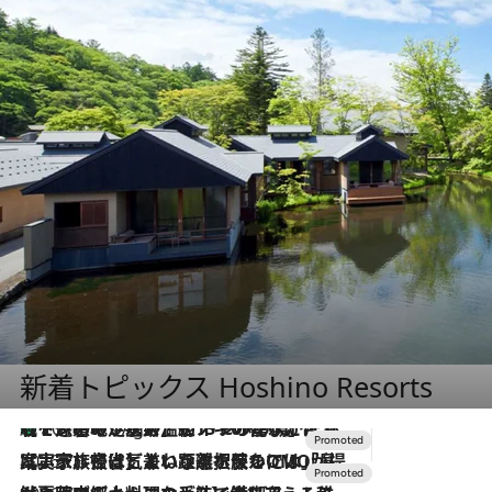
新着トピックス Hoshino Resorts
【トンボの足水浴】ヒノキの香りに包まれて涼感マックス！約13℃の湧水かけ流しを避暑地「星野温泉 トンボの湯」で体験
10 Hours Ago
2026.7.31
【ホテル帰省】という選択肢をOMOが提案。家族とほどよい距離を保つには「昼は実家、夜は気兼ねなくホテルで！」