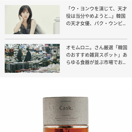
「ウ・ヨンウを演じて、天才
役は当分やめようと…」韓国
の天才女優、パク・ウンビン
が明かす好奇心旺盛すぎる素
顔
オモムロニ。さん厳選「韓国
のおすすめ雑貨スポット」あ
らゆる食器が並ぶ市場でお宝
をゲット！ 韓国伝統のファ
ブリック、パケ買い必至のロ
ーカルフードも