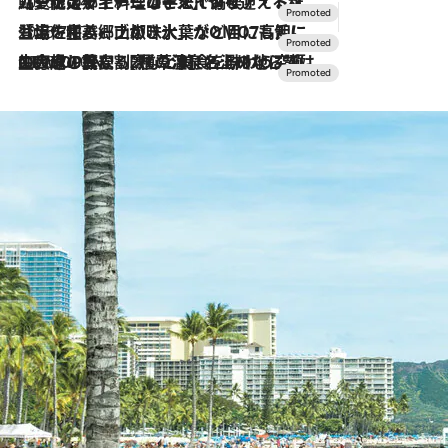
2026.7.24
【夏限定ディナーコース】旬を迎える稚鮎や花ズッキーニなどをイタリア・トスカーナの郷土料理の手法で満喫！
2026.7.17
「土佐和ハーブかき氷」がOMO7高知に登場！生姜、山椒、大葉など目にも舌にも涼を呼ぶ郷土の味
2026.7.10
NEW OPEN！【界 草津】名湯の地に誕生。趣の異なる2種の温泉と上州ならではの会席・蕎麦割烹など美食を味わう究極の癒やし旅