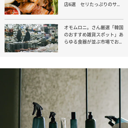
店6選 セリたっぷりのサム
ギョプサル、最近話題の「エ
ゴマすいとん」はもう食べ
た？
オモムロニ。さん厳選「韓国
のおすすめ雑貨スポット」あ
らゆる食器が並ぶ市場でお宝
をゲット！ 韓国伝統のファ
ブリック、パケ買い必至のロ
ーカルフードも