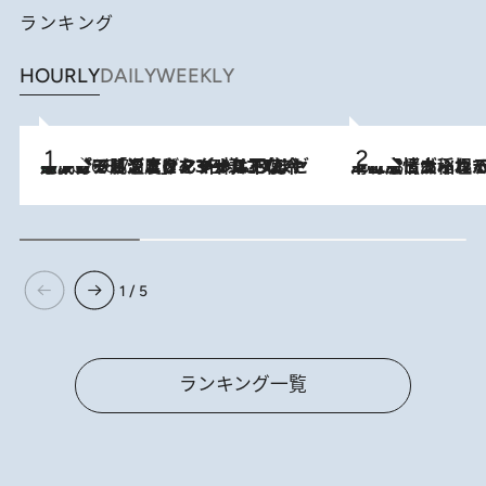
ランキング
HOURLY
DAILY
WEEKLY
メントールやエタノールは不使用。ピジョンより、マイルドな冷感成分で肌温度をマイナス3℃まで下げる「ごきげんクール ひんやりアクアミスト」を3名様にプレゼント
2026.8.7
2026.8.5
下町風情あふれる台北屈指の人気エリア・大稲埕でセンスのいい台湾土産《ヴィン
1 / 5
ランキング一覧