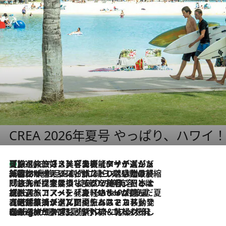
CREA 2026年夏号 やっぱり、ハワイ
【厳選旅コスメ】「多機能アイテムがメイン！」旅好き美容エディターが選んだ夏旅ベストコスメを発表【Mサイズジップ】
2026.8.7
2026.8.6
「荷物が増えるほど旅ストレスは増す」美容ジャーナリストがたどり着いた最終結論。“化粧品を劇的に減らす”感動の凝縮美容とは
2026.8.6
「旅先には金髪ウィッグを持参」日本と同じメイクでは損してる!? 美容ジャーナリストが提案する“掟破りの旅美容”とは
2026.8.6
【厳選旅コスメ】「身軽さ＆UV対策重視！」ヘアアーティストshucoが選んだ夏旅ベストコスメを発表【Mサイズジップ】
2026.8.5
【厳選旅コスメ】国内をあちこち移動する河井菜摘が選んだ夏旅ベストコスメ発表！「リラックスアイテムはマスト」【Mサイズジップ】
2026.8.4
【厳選旅コスメ】「紫外線＆乾燥対策しながらメイク感も！」ヘア＆メイクGeorgeが選んだ夏旅ベストコスメを発表！【Mサイズジップ】