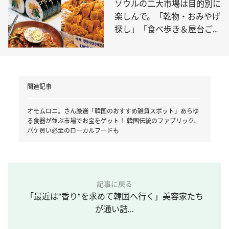
た？
ソウルの二大市場は目的別に
楽しんで。「乾物・おみやげ
探し」「食べ歩き＆屋台ごは
ん」絶対買うべき名物は…？
関連記事
オモムロニ。さん厳選「韓国のおすすめ雑貨スポット」あらゆ
る食器が並ぶ市場でお宝をゲット！ 韓国伝統のファブリック、
パケ買い必至のローカルフードも
記事に戻る
「最近は“香り”を求めて韓国へ行く」美容家たち
が通い詰...