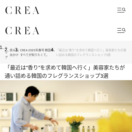
ト
旅＆お
CREA 2025年春号 韓国の
「最近は“香り”を求めて韓国へ行く」美容家たちが通
ッ
出かけ
すべてが知りたくて。
い詰める韓国のフレグランスショップ3選
プ
「最近は“香り”を求めて韓国へ行く」美容家たちが
通い詰める韓国のフレグランスショップ3選