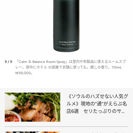
9 / 9
「Calm ＆ Balance Room Spray」は室内や布製品に使えるルームスプ
レー。旅中にホテル の部屋で衣類に使っても。癒しの香り。110mL
W59,000。
《ソウルのハズせない人気グ
ルメ》現地の“通”がえらぶ名
店6選 セリたっぷりのサム
ギョプサル、最近話題の「エ
ゴマすいとん」はもう食べ