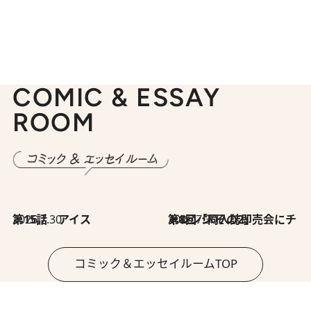
COMIC & ESSAY
ROOM
2026.7.30
第15話 アイス
2026.7.30
第8回「同人誌即売会にチャレンジ その2」
コミック＆エッセイルームTOP