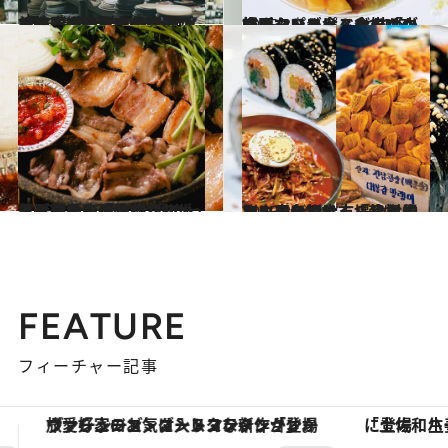
2025.3.15
オモムロニ。さん厳選「韓国のおすすめ雑貨スポット」あらゆる食器が並ぶ市場でお宝をゲット！ 韓国伝統のファブリック、パケ買い必至のローカルフードも
旅＆お出かけ
2025.3.8
韓国でいま食べたい「小ぶりなパフェ」2つの名店。マンゴー＆金柑のコンポートとピスタチオソフトクリーム、どちらが好き？
旅＆お出かけ
2025.3.7
《ソウルのハズせない人気グルメ》現地の“通”がえらぶ名店6選 セリたっぷりのサムギョプサル、最近話題の「エゴマすいとん」はもう食べた？
グルメ
2025.3.10
ソウルの二大市場は目的別に楽しんで。「乾物・おみやげ探し」「食べ歩き＆屋台ごはん」絶対買うべき名物は…？
旅＆お出かけ
FEATURE
フィーチャー記事
「土佐和ハーブかき氷」がOMO7高知に登場！生姜、山椒、大葉など目にも舌にも涼を呼ぶ郷土の味
【夏限定ディナーコース】旬を迎