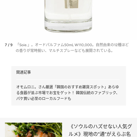
7 / 9
「Soie.」。オードパルファム50mL W110,000。自然由来の12種ほど
の香りが常時揃い、マルチスプレーなども展開されている。
関連記事
オモムロニ。さん厳選「韓国のおすすめ雑貨スポット」あらゆ
る食器が並ぶ市場でお宝をゲット！ 韓国伝統のファブリック、
パケ買い必至のローカルフードも
《ソウルのハズせない人気グ
ルメ》現地の“通”がえらぶ名