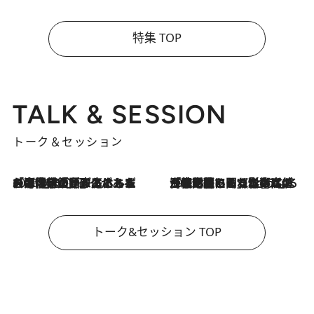
特集 TOP
TALK & SESSION
トーク＆セッション
2026.8.3
「今後値上げがあるとすれば…」「リスクがあるのは今年の冬」エネルギー専門家が語る、ホルムズ海峡封鎖が家庭にもたらす“ある心配”
2026.8.3
「住宅建てられない…」「サーチャージ料の高値が続いている」ホルムズ海峡封鎖による影響はいつまで続く？《エネルギー専門家に聞く“どうなる日本の暮らし”》
トーク&セッション TOP