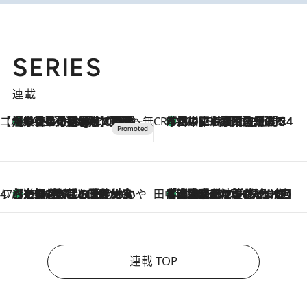
SERIES
連載
【CREA×星野リゾート】唯一無二。癒しと発見が待つ場所へ
【トンボの足水浴】ヒノキの香りに包まれて涼感マックス！約13℃の湧水かけ流しを避暑地「星野温泉 トンボの湯」で体験
10 Hours Ago
CREA'S CHOICE
「立川にも歌舞伎があるんだよ」 片岡仁左衛門・市川中車ら豪華座組みで4年目の立川立飛歌舞伎へ
2026.8.7
47都道府県の手みやげ ひんやりスイーツで夏を満喫
【京都府】この夏絶対食べたい 冷やしておいしいおやつ3選 ひと口目から心を掴む新緑のテリーヌ
2026.8.7
田中稲の勝手に再ブーム
「湘南乃風に憧れて」観客大盛上がりの“タオル回し”に、ラッパー顔負けの高速歌唱まで…さだまさし（74）のアグレッシブすぎる現在地
2026.8.7
連載 TOP