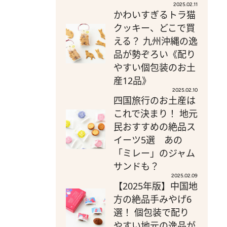
2025.02.11
かわいすぎるトラ猫
クッキー、どこで買
える？ 九州沖縄の逸
品が勢ぞろい《配り
やすい個包装のお土
産12品》
2025.02.10
四国旅行のお土産は
これで決まり！ 地元
民おすすめの絶品ス
イーツ5選 あの
「ミレー」のジャム
サンドも？
2025.02.09
【2025年版】中国地
方の絶品手みやげ6
選！ 個包装で配り
やすい地元の逸品が