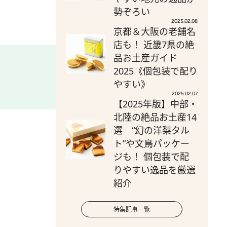
勢ぞろい
2025.02.08
京都＆大阪の老舗名
店も！ 近畿7県の絶
品お土産ガイド
2025《個包装で配り
やすい》
2025.02.07
【2025年版】中部・
北陸の絶品お土産14
選 “幻の洋梨タル
ト”や文鳥パッケー
ジも！ 個包装で配
りやすい逸品を厳選
紹介
特集記事一覧