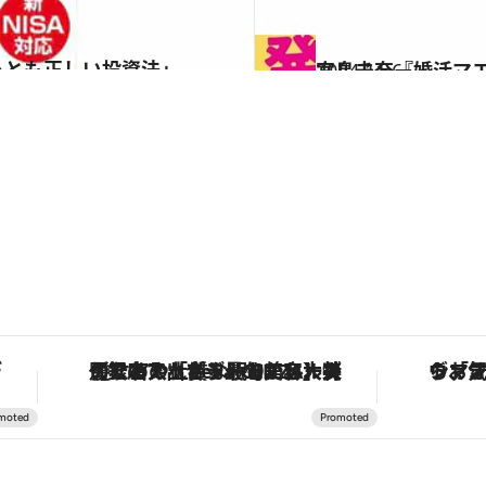
玲）
2024.11.6
宮島未奈『婚活マ
カルチャー
。
【銀座で出合う最旬美容】美髪ケアや上質な眠り…セルフケアのアップデートから、特別な名入れギフトまで。大人のための「ReFa GINZA」クルーズ