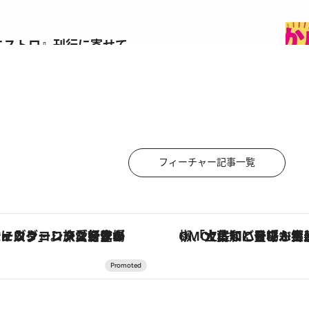
エストロ』刊行に寄せて
フィーチャー記事一覧
ヴァシュロン・コンスタンタン「オーヴァーシーズ・オートマティック」。旅愛好家のお気に入りコレクションから、ジェンダーレスな新作が登場
「土佐和ハーブかき氷」がOMO7高知に登場！生姜、山椒、大