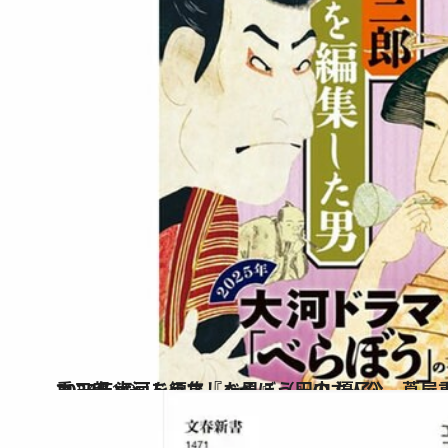
2024.11.9
2025年大河ドラマ『べらぼう』の主人公、蔦屋重三郎とは？ 『蔦屋重三郎 江戸を編集した男』（田中 優子）
カルチャー