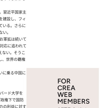
。習近平国家主
を建設し、フィ
ている。さらに
ない。
なお軍拡は続いて
の対応に追われて
見えない。そうこ
し、世界の覇権
いに乗る中国に
FOR
CREA
ーバード大学を
WEB
プ政権下で国防
MEMBERS
リカの利益に対す