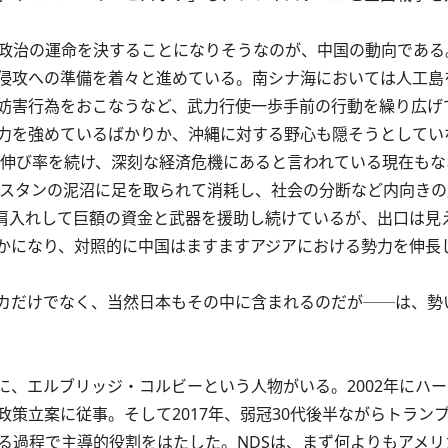
政治の運命を決することになりそうなのが、中国の動向である
侵攻への準備を着々と進めている。南シナ海においては人工島
妨害行為をおこなうなど、武力行使一歩手前の行動を繰り広げ
力を強めているばかりか、沖縄に対する野心も隠そうとしてい
二桁の伸び率を続け、深刻な経済危機にあると言われている現在も
フガニスタンの泥沼に足を取られて消耗し、社会の分断など内向き
争にも肩入れして巨額の資金と武器を援助し続けているが、出口は
かになり、対照的に中国はますますアジアにおける勢力を伸長
カだけでなく、当然日本もその中に含まれるのだが──は、勢
エルブリッジ・コルビーという人物がいる。2‌0‌0‌2年にハ
立案に従事。そして2‌0‌1‌7年、弱冠30代後半ながらトラン
る過程で主導的役割をはたした。NDSは、まず何よりもアメ