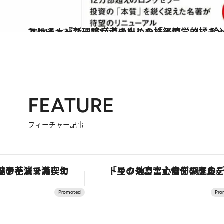
2024.11.7
ファイナンス理論が導き出した「経済学的にもっとも正しい投資法」とは？ 『新・臆病者のための株入門』（橘 
カルチャー
FEATURE
フィーチャー記事
鮎や花ズッキーニなどをイタリア・トスカーナの郷土料理の手法で満喫！
「星のや富士」でデジタルデトックス。冨士信仰の歴史を辿り、心身を調える