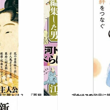
2024.11.8
『ナースの卯月に視
カルチャー