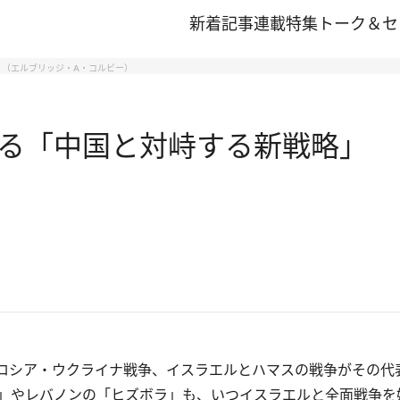
新着記事
連載
特集
トーク＆セ
（エルブリッジ・A・コルビー）
る「中国と対峙する新戦略」 
）
ロシア・ウクライナ戦争、イスラエルとハマスの戦争がその代
」やレバノンの「ヒズボラ」も、いつイスラエルと全面戦争を