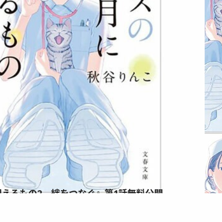
えるもの2 絆をつなぐ』第1話無料公開