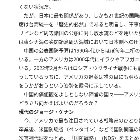
くない状況だ。
だが、日本に最も関係があり、しかも21世紀の国際
席は台湾統一を「歴史的必然」であると明言し、軍事
リピンなど周辺諸国の公船に対し放水銃などを用いた
は東シナ海の尖閣諸島周辺海域において日本側への圧
中国の公表国防予算は1‌9‌9‌0年代からほぼ毎年
いる。一方のアメリカは2‌0‌0‌0年代にイラクやア
いる。2‌0‌2‌2年2月からはロシア・ウクライナ戦
うしているうちに、アメリカの退潮は誰の目にも明ら
をうかがおうという姿勢を露骨に示している。
中国的価値観をよしとしない陣営の国々──アメリ
どう立ち向かえばよいのだろうか？
現代のジョージ・ケナン
今、アメリカで最も注目されている戦略家のひとりに、
卒業後、米国防総省（ペンタゴン）などで国防関連の政策
次官補代理をつとめ、「国防戦略」（NDS）をまとめ