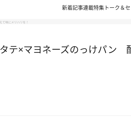
新着記事
連載
特集
トーク＆セ
えて味にメリハリを！
タテ×マヨネーズのっけパン 