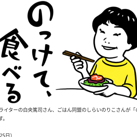
ライターの白央篤司さん、ごはん同盟のしらいのりこさんが「
す。
25日）