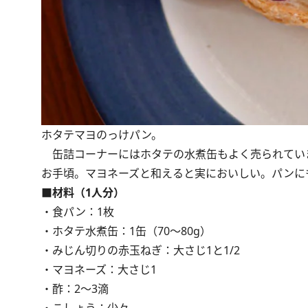
ホタテマヨのっけパン。
缶詰コーナーにはホタテの水煮缶もよく売られてい
お手頃。マヨネーズと和えると実においしい。パンに
■材料（1人分）
・食パン：1枚
・ホタテ水煮缶：1缶（70～80g）
・みじん切りの赤玉ねぎ：大さじ1と1/2
・マヨネーズ：大さじ1
・酢：2～3滴
・こしょう：少々