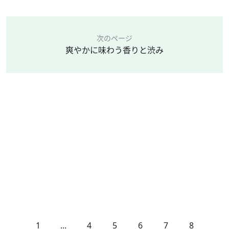
次のページ
爽やかに味わう香りと渋み
1
...
4
5
6
7
8