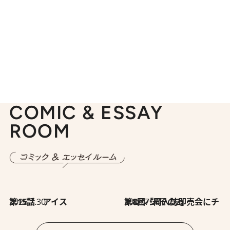
COMIC & ESSAY
ROOM
2026.7.30
第15話 アイス
2026.7.30
第8回「同人誌即売会にチャレンジ その2」