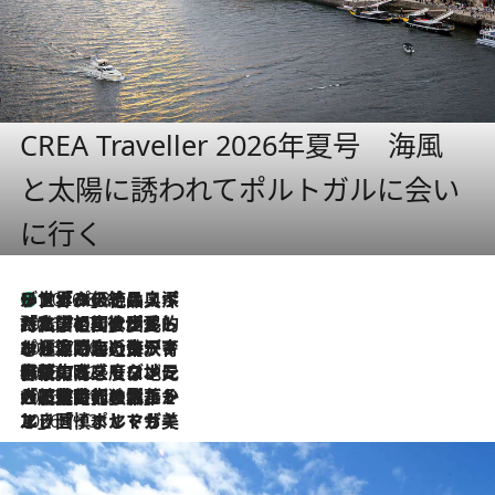
CREA Traveller 2026年夏号 海風
と太陽に誘われてポルトガルに会い
に行く
リスボンの絶品スイーツ「パステル・デ・ナタ」とは？ポルトガル伝統の奥深い世界へ
2026.8.8
2026.7.27
「私の祖国はポルトガル語です」国民的詩人フェルナンド・ペソアと、彼が愛した文学の街を歩く
2026.7.26
ポルトガル近海が育む極上の海の幸。キリリと冷えた白ワインと愉しむ、シーフード専門店の贅沢
2026.7.22
伝統の味をモダンに昇華。高感度な地元客が集う、リスボンの最旬ガストロノミー
2026.7.21
大航海時代の栄華から、震災、独裁、そして革命へ。ポルトガル・首都リスボンの石畳に刻まれた「歴史の光と影」
2026.7.13
エッセイ・ヤマザキマリ「慎ましくも美しき国 ポルトガル」