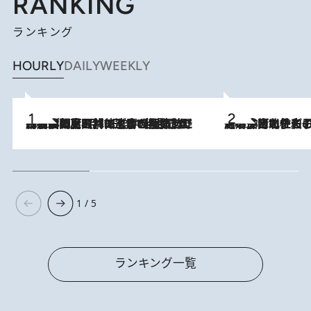
RANKING
ランキング
HOURLY
DAILY
WEEKLY
2026.8.8
「最後に見られてよかった」上野動物園の東園パンダ舎が解体前に特別公開。8月16日まで延長されたパネル展と共に辿る“半世紀”のパンダ飼育《解体工事の図面あり》
2026.8.3
《「文士の子ども被害者の会」発足！》阿川佐和子（72）が語る遠藤周作に北杜夫、劇作家・矢代静一の子どもたちの“文豪プライベート事件簿”
1 / 5
ランキング一覧