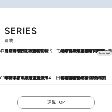
SERIES
連載
47都道府県の手みやげ ひんやりスイーツで夏を満喫
【兵庫県】この夏絶対食べたい 冷やしておいしいおやつ3選 淡路島の恵みをジェラートに集約
2026.8.8
【CREA×星野リゾート】唯一無二。癒しと発見が待つ場所へ
2026.8.7
【トンボの足水浴】ヒノキの香りに包まれて涼感マックス！約13℃の湧水かけ流しを避暑地「星野温泉 トンボの湯」で体験
CREA'S CHOICE
2026.8.7
「立川にも歌舞伎があるんだよ」 片岡仁左衛門・市川中車ら豪華座組みで4年目の立川立飛歌舞伎へ
田中稲の勝手に再ブーム
2026.8.7
「湘南乃風に憧れて」観客大盛上がりの“タオル回し”に、ラッパー顔負けの高速歌唱まで…さだまさし（74）のアグレッシブすぎる現在地
連載 TOP