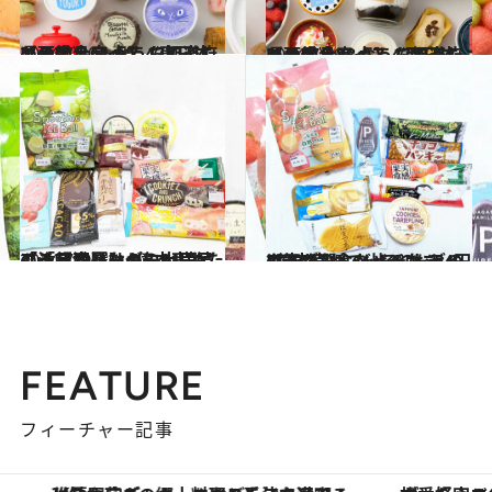
2024.7.20
【画像全61点】47都道府県の手土産 おうちで楽しめる絶品アイス《東日本エリア》
グルメ
2024.7.29
【画像全83点】47都道府県の手土産 おうちで楽しめる絶品アイス《西日本エリア》
グルメ
2024.7.5
【シャトレーゼの大満足アイス10選】4億本売れた「チョコバッキー」に続く「超濃厚なのに81円」の注目商品は？
グルメ
2023.6.25
3億本売れているのに64円の安さ！ シャトレーゼのアイスを食べ比べた ライターが選んだイチオシは？
グルメ
FEATURE
フィーチャー記事