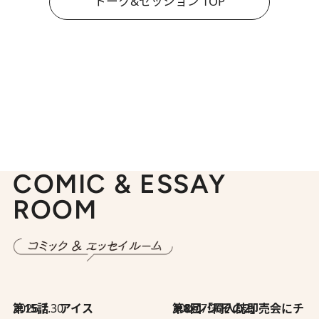
トーク&セッション TOP
COMIC & ESSAY
ROOM
2026.7.30
第15話 アイス
2026.7.30
第8回「同人誌即売会にチャレンジ その2」