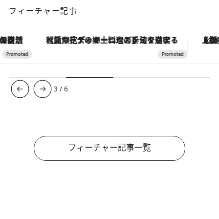
フィーチャー記事
【夏限定ディナーコース】旬を迎える稚鮎や花ズッキーニなどをイタリア・トスカーナの郷土料理の手法で満喫！
【銀座で出合う最旬美容】美髪ケアや上質な眠
3
/
6
フィーチャー記事一覧