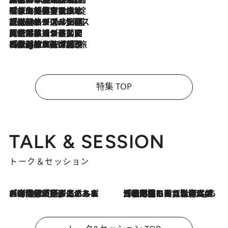
2026.8.6
「旅先には金髪ウィッグを持参」日本と同じメイクでは損してる!? 美容ジャーナリストが提案する“掟破りの旅美容”とは
2026.8.6
【厳選旅コスメ】「身軽さ＆UV対策重視！」ヘアアーティストshucoが選んだ夏旅ベストコスメを発表【Mサイズジップ】
2026.8.5
【厳選旅コスメ】国内をあちこち移動する河井菜摘が選んだ夏旅ベストコスメ発表！「リラックスアイテムはマスト」【Mサイズジップ】
2026.8.4
【厳選旅コスメ】「紫外線＆乾燥対策しながらメイク感も！」ヘア＆メイクGeorgeが選んだ夏旅ベストコスメを発表！【Mサイズジップ】
特集 TOP
TALK & SESSION
トーク＆セッション
2026.8.3
「今後値上げがあるとすれば…」「リスクがあるのは今年の冬」エネルギー専門家が語る、ホルムズ海峡封鎖が家庭にもたらす“ある心配”
2026.8.3
「住宅建てられない…」「サーチャージ料の高値が続いている」ホルムズ海峡封鎖による影響はいつまで続く？《エネルギー専門家に聞く“どうなる日本の暮らし”》