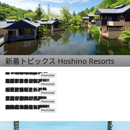
新着トピックス Hoshino Resorts
【トンボの足水浴】ヒノキの香りに包まれて涼感マックス！約13℃の湧水かけ流しを避暑地「星野温泉 トンボの湯」で体験
8 Hours Ago
2026.7.31
【ホテル帰省】という選択肢をOMOが提案。家族とほどよい距離を保つには「昼は実家、夜は気兼ねなくホテルで！」
2026.7.24
【夏限定ディナーコース】旬を迎える稚鮎や花ズッキーニなどをイタリア・トスカーナの郷土料理の手法で満喫！
2026.7.17
「土佐和ハーブかき氷」がOMO7高知に登場！生姜、山椒、大葉など目にも舌にも涼を呼ぶ郷土の味
2026.7.10
NEW OPEN！【界 草津】名湯の地に誕生。趣の異なる2種の温泉と上州ならではの会席・蕎麦割烹など美食を味わう究極の癒やし旅