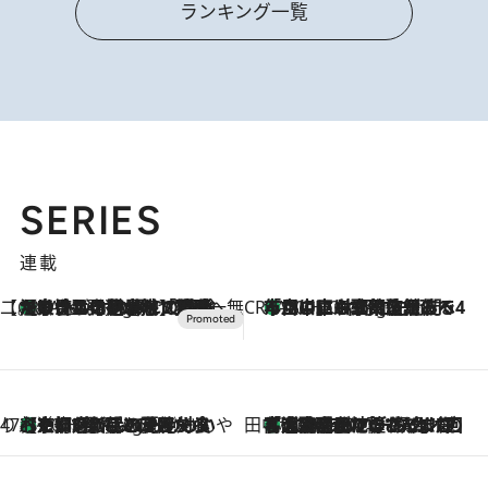
ランキング一覧
SERIES
連載
【CREA×星野リゾート】唯一無二。癒しと発見が待つ場所へ
【トンボの足水浴】ヒノキの香りに包まれて涼感マックス！約13℃の湧水かけ流しを避暑地「星野温泉 トンボの湯」で体験
8 Hours Ago
CREA'S CHOICE
「立川にも歌舞伎があるんだよ」 片岡仁左衛門・市川中車ら豪華座組みで4年目の立川立飛歌舞伎へ
10 Hours Ago
47都道府県の手みやげ ひんやりスイーツで夏を満喫
【京都府】この夏絶対食べたい 冷やしておいしいおやつ3選 ひと口目から心を掴む新緑のテリーヌ
10 Hours Ago
田中稲の勝手に再ブーム
「湘南乃風に憧れて」観客大盛上がりの“タオル回し”に、ラッパー顔負けの高速歌唱まで…さだまさし（74）のアグレッシブすぎる現在地
2026.8.7