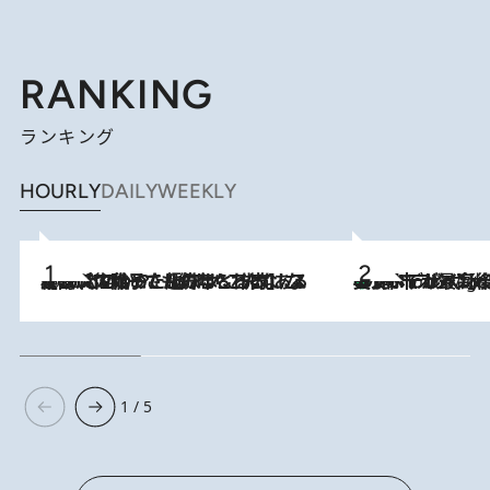
RANKING
ランキング
HOURLY
DAILY
WEEKLY
2026.8.5
【阿川佐和子さんの年とる力】なぜ70代で始めた趣味は“こんなに楽しい”のか？ ピアノ、俳句…スランプに陥っても続けられる“ある秘訣”とは
美食、デザイン、ホスピタリティのすべてが最高峰！ ノルウェー第4の都市スタヴァンゲルのW
10 Hours Ago
1 / 5