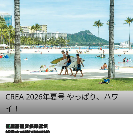
CREA 2026年夏号 やっぱり、ハワ
イ！
【厳選旅コスメ】「多機能アイテムがメイン！」旅好き美容エディターが選んだ夏旅ベストコスメを発表【Mサイズジップ】
10 Hours Ago
2026.8.6
「荷物が増えるほど旅ストレスは増す」美容ジャーナリストがたどり着いた最終結論。“化粧品を劇的に減らす”感動の凝縮美容とは