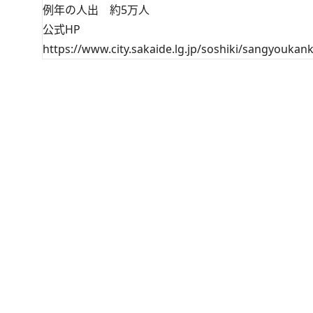
例年の人出 約5万人
公式HP
https://www.city.sakaide.lg.jp/soshiki/sangyouka