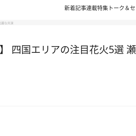
新着記事
連載
特集
トーク＆セ
壮麗な共演
大会】 四国エリアの注目花火5選