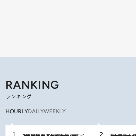
RANKING
ランキング
HOURLY
DAILY
WEEKLY