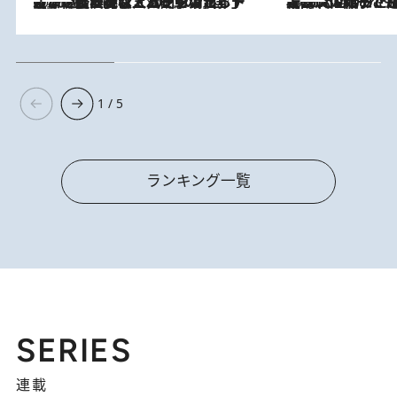
2026.8.5
【なぜ吉沢亮は「気配を消せる」のか？】興行収入208億の『国宝』を経て挑むミュージカル『ディア・エヴァン・ハンセン』。トップ俳優が舞台上でさらけ出した“孤独”とは
2026.8.5
【阿川佐和子さんの年とる力】なぜ70代で始めた趣味は“こんなに楽しい”のか？ ピアノ、俳句…スランプに陥っても続けられる“ある秘訣”とは
1 / 5
ランキング一覧
SERIES
連載