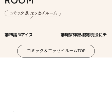
ROOM
2026.7.30
第15話 アイス
2026.7.30
第8回「同人誌即売会にチャレンジ その2」
コミック＆エッセイルームTOP