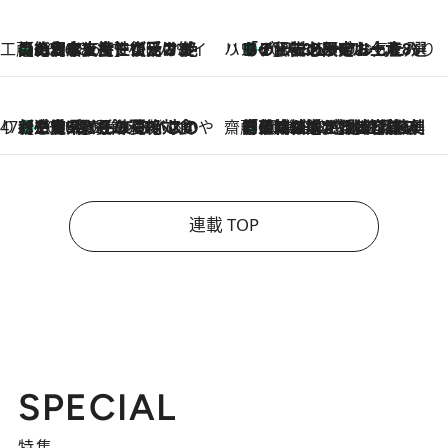
工藤まやのおもてなしハワイ
【ハワイ土産】ローカルの絶大な支持で復活！ 絶品の幻クッキー《元ファンの日本人女性が受け継いだ名店》
2026.8.6
ハワイ賢者 リサのお気に入りリスト
あの伝説の限定トートも！ リニューアルした「ディーン＆デルーカ ハワイ」で必須のお土産8選
2026.8.6
47都道府県の手みやげ ひんやりスイーツで夏を満喫
【三重県】この夏絶対食べたい 冷やしておいしいおやつ3選 お餅×アイスの新感覚スイーツ
2026.8.6
齋藤 薫 美容脳ルネサンス
「荷物が増えるほど旅ストレスは増す」美容ジャーナリストがたどり着いた最終結論。“化粧品を劇的に減らす”感動の凝縮美容とは
2026.8.6
連載 TOP
SPECIAL
特集