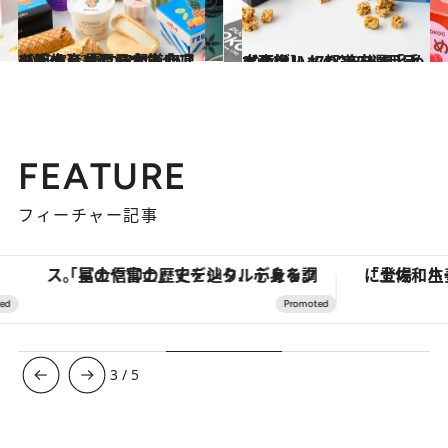
2023.7.23
【画像】【西日本エリアを総まとめ】47都道府県の手土産 夏にうれしい！ ひんやりおやつ大集合
グルメ
2024.1.4
【画像】47都道府県「手土産グルメ」2024 “西日本の旨いもの”を総まとめ
グルメ
FEATURE
フィーチャー記事
「星のや富士」でデジタルデトックス。冨士信仰の歴史を辿り、心身を調える。
3
/
5