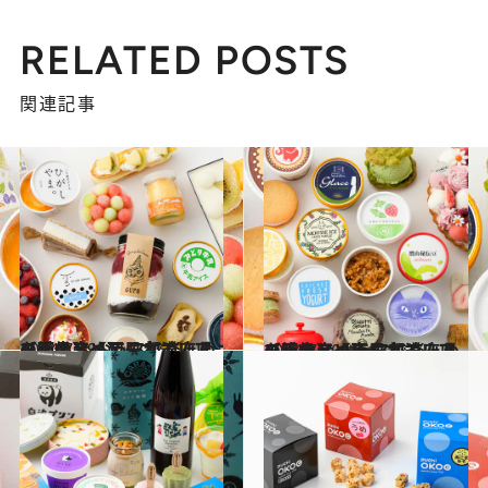
RELATED POSTS
関連記事
2024.7.29
【画像】【西日本エリアを総まとめ】47都道府県の手土産 おうちで楽しめる絶品アイス
グルメ
2024.7.20
【画像】【東日本エリアを総まとめ】47都道府県の手土産 おうちで楽しめる絶品アイス
グルメ