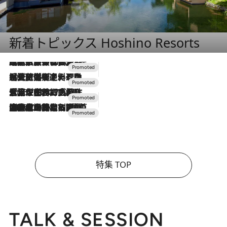
新着トピックス Hoshino Resorts
2026.7.31
【ホテル帰省】という選択肢をOMOが提案。家族とほどよい距離を保つには「昼は実家、夜は気兼ねなくホテルで！」
2026.7.24
【夏限定ディナーコース】旬を迎える稚鮎や花ズッキーニなどをイタリア・トスカーナの郷土料理の手法で満喫！
2026.7.17
「土佐和ハーブかき氷」がOMO7高知に登場！生姜、山椒、大葉など目にも舌にも涼を呼ぶ郷土の味
2026.7.10
NEW OPEN！【界 草津】名湯の地に誕生。趣の異なる2種の温泉と上州ならではの会席・蕎麦割烹など美食を味わう究極の癒やし旅
特集 TOP
TALK & SESSION