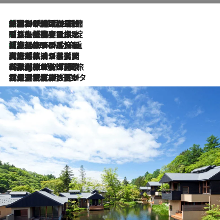
「荷物が増えるほど旅ストレスは増す」美容ジャーナリストがたどり着いた最終結論。“化粧品を劇的に減らす”感動の凝縮美容とは
2026.8.6
「旅先には金髪ウィッグを持参」日本と同じメイクでは損してる!? 美容ジャーナリストが提案する“掟破りの旅美容”とは
2026.8.6
【厳選旅コスメ】「身軽さ＆UV対策重視！」ヘアアーティストshucoが選んだ夏旅ベストコスメを発表【Mサイズジップ】
2026.8.6
2026.8.5
【厳選旅コスメ】国内をあちこち移動する河井菜摘が選んだ夏旅ベストコスメ発表！「リラックスアイテムはマスト」【Mサイズジップ】
2026.8.4
【厳選旅コスメ】「紫外線＆乾燥対策しながらメイク感も！」ヘア＆メイクGeorgeが選んだ夏旅ベストコスメを発表！【Mサイズジップ】
2026.8.3
【厳選旅コスメ】「保湿もタイパ重視！」“サウナ好き”タレント清水みさとが愛用する夏旅ベストコスメを発表！【Mサイズジップ】