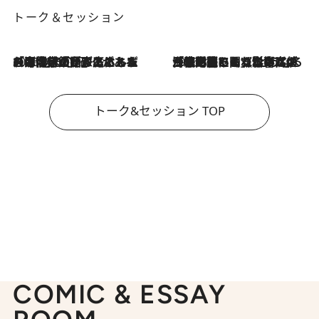
トーク＆セッション
2026.8.3
「今後値上げがあるとすれば…」「リスクがあるのは今年の冬」エネルギー専門家が語る、ホルムズ海峡封鎖が家庭にもたらす“ある心配”
2026.8.3
「住宅建てられない…」「サーチャージ料の高値が続いている」ホルムズ海峡封鎖による影響はいつまで続く？《エネルギー専門家に聞く“どうなる日本の暮らし”》
トーク&セッション TOP
COMIC & ESSAY