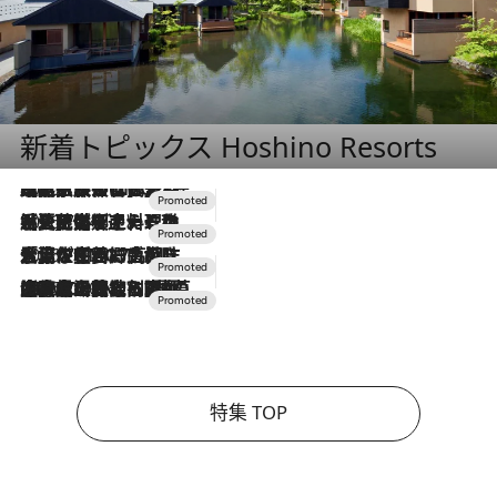
新着トピックス Hoshino Resorts
2026.7.31
【ホテル帰省】という選択肢をOMOが提案。家族とほどよい距離を保つには「昼は実家、夜は気兼ねなくホテルで！」
2026.7.24
【夏限定ディナーコース】旬を迎える稚鮎や花ズッキーニなどをイタリア・トスカーナの郷土料理の手法で満喫！
2026.7.17
「土佐和ハーブかき氷」がOMO7高知に登場！生姜、山椒、大葉など目にも舌にも涼を呼ぶ郷土の味
2026.7.10
NEW OPEN！【界 草津】名湯の地に誕生。趣の異なる2種の温泉と上州ならではの会席・蕎麦割烹など美食を味わう究極の癒やし旅
特集 TOP