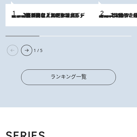
2026.8.5
【なぜ吉沢亮は「気配を消せる」のか？】興行収入208億の『国宝』を経て挑むミュージカル『ディア・エヴァン・ハンセン』。トップ俳優が舞台上でさらけ出した“孤独”とは
2026.8.5
【阿川佐和子さんの年とる力】なぜ70代で始めた趣味は“こんなに楽しい”のか？ ピアノ、俳句…スランプに陥っても続けられる“ある秘訣”とは
1 / 5
ランキング一覧
SERIES