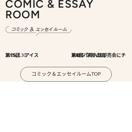
COMIC & ESSAY
ROOM
2026.7.30
第15話 アイス
2026.7.30
第8回「同人誌即売会にチャレンジ その2」
コミック＆エッセイルームTOP