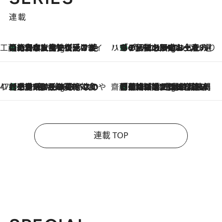
連載
工藤まやのおもてなしハワイ
【ハワイ土産】ローカルの絶大な支持で復活！ 絶品の幻クッキー《元ファンの日本人女性が受け継いだ名店》
10 Hours Ago
ハワイ賢者 リサのお気に入りリスト
あの伝説の限定トートも！ リニューアルした「ディーン＆デルーカ ハワイ」で必須のお土産8選
10 Hours Ago
47都道府県の手みやげ ひんやりスイーツで夏を満喫
【三重県】この夏絶対食べたい 冷やしておいしいおやつ3選 お餅×アイスの新感覚スイーツ
10 Hours Ago
齋藤 薫 美容脳ルネサンス
「荷物が増えるほど旅ストレスは増す」美容ジャーナリストがたどり着いた最終結論。“化粧品を劇的に減らす”感動の凝縮美容とは
10 Hours Ago
連載 TOP