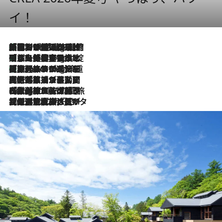
イ！
「荷物が増えるほど旅ストレスは増す」美容ジャーナリストがたどり着いた最終結論。“化粧品を劇的に減らす”感動の凝縮美容とは
10 Hours Ago
「旅先には金髪ウィッグを持参」日本と同じメイクでは損してる!? 美容ジャーナリストが提案する“掟破りの旅美容”とは
10 Hours Ago
【厳選旅コスメ】「身軽さ＆UV対策重視！」ヘアアーティストshucoが選んだ夏旅ベストコスメを発表【Mサイズジップ】
10 Hours Ago
2026.8.5
【厳選旅コスメ】国内をあちこち移動する河井菜摘が選んだ夏旅ベストコスメ発表！「リラックスアイテムはマスト」【Mサイズジップ】
2026.8.4
【厳選旅コスメ】「紫外線＆乾燥対策しながらメイク感も！」ヘア＆メイクGeorgeが選んだ夏旅ベストコスメを発表！【Mサイズジップ】
2026.8.3
【厳選旅コスメ】「保湿もタイパ重視！」“サウナ好き”タレント清水みさとが愛用する夏旅ベストコスメを発表！【Mサイズジップ】