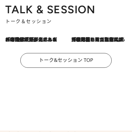
TALK & SESSION
トーク＆セッション
2026.8.3
「今後値上げがあるとすれば…」「リスクがあるのは今年の冬」エネルギー専門家が語る、ホルムズ海峡封鎖が家庭にもたらす“ある心配”
2026.8.3
「住宅建てられない…」「サーチャージ料の高値が続いている」ホルムズ海峡封鎖による影響はいつまで続く？《エネルギー専門家に聞く“どうなる日本の暮らし”》
トーク&セッション TOP