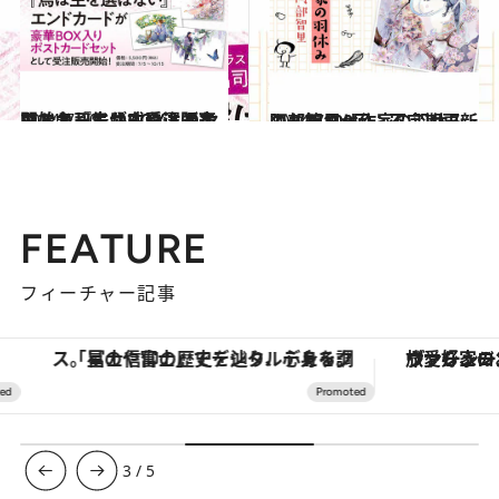
2024.7.10
アニメ『烏は主を選ばない』名司生さんによるエンドカードがBOX入りセットとして公式受注販売開始！
カルチャー
2024.7.9
阿部智里・作家の羽休み――第100回：不定期更新のお知らせ
カルチャー
FEATURE
フィーチャー記事
「星のや富士」でデジタルデトックス。冨士信仰の歴史を辿り、心身を調える。
ヴァシュロン・コンスタンタン
3
/
5