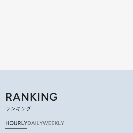
RANKING
ランキング
HOURLY
DAILY
WEEKLY