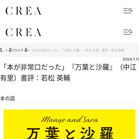
トップ
カルチャー
「本が非常口だった」『万葉と沙羅』（中江 有里）書評：若松 英輔
2024.7.11
「本が非常口だった」『万葉と沙羅』（中江
有里）書評：若松 英輔
本の話