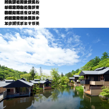
2026.7.27
「私の祖国はポルトガル語です」国民的詩人フェルナンド・ペソアと、彼が愛した文学の街を歩く
2026.7.26
ポルトガル近海が育む極上の海の幸。キリリと冷えた白ワインと愉しむ、シーフード専門店の贅沢
2026.7.22
伝統の味をモダンに昇華。高感度な地元客が集う、リスボンの最旬ガストロノミー
2026.7.21
大航海時代の栄華から、震災、独裁、そして革命へ。ポルトガル・首都リスボンの石畳に刻まれた「歴史の光と影」
2026.7.13
エッセイ・ヤマザキマリ「慎ましくも美しき国 ポルトガル」