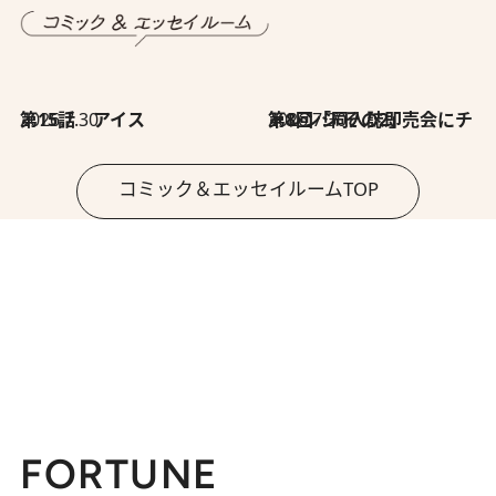
2026.7.30
第15話 アイス
2026.7.30
第8回「同人誌即売会にチャレンジ その2」
コミック＆エッセイルームTOP
FORTUNE