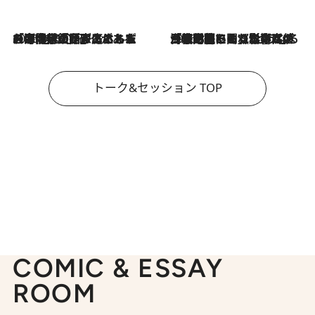
2026.8.3
「今後値上げがあるとすれば…」「リスクがあるのは今年の冬」エネルギー専門家が語る、ホルムズ海峡封鎖が家庭にもたらす“ある心配”
2026.8.3
「住宅建てられない…」「サーチャージ料の高値が続いている」ホルムズ海峡封鎖による影響はいつまで続く？《エネルギー専門家に聞く“どうなる日本の暮らし”》
トーク&セッション TOP
COMIC & ESSAY
ROOM