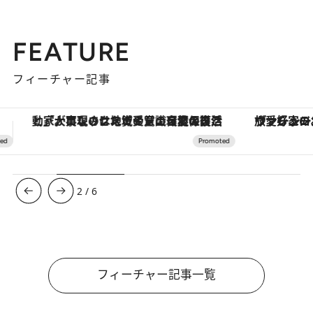
FEATURE
フィーチャー記事
ヴァシュロン・コンスタンタン「オーヴァーシーズ・オートマティック」。旅愛好家のお気に入りコレクションから、ジェンダーレスな新作が登場
【夏限定ディナーコース】旬を迎
3
/
6
フィーチャー記事一覧