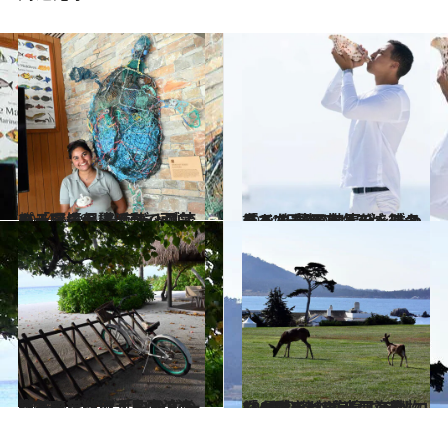
2024.6.29
キーワードは“アート”。パティーナ モルディブ流の「環境保護活動」がアーティスティックで面白い！
旅＆お出かけ
2024.6.15
「あなたのアリス・ミーハです」 王族気分を味わえる“伝説の執事”が 待つ島へ！ 夢のモルディブステイ
旅＆お出かけ
2024.6.1
誰もいない無人島に泊まってみたい！ 手つかずの自然を堪能できる南の楽園 モルディブ「コモ マーリフシ」
旅＆お出かけ
2024.5.18
180種以上の海鳥、ラッコにクジラも！ 米西海岸「ペブルビーチ」で楽しむ 最高峰のゴルフと動物ウォッチング
旅＆お出かけ