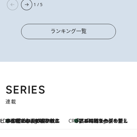
1 / 5
ランキング一覧
SERIES
連載
ビューティいいもの集め EDITORS' BEST
35℃超えの日の夜、枕にひと吹き！ BAUMのルームスプレーが、ひのきの香りで心まで解きほぐす
2 Hours Ago
CREA'S CHOICE
「眠る時刻をセットする」——眠りの前を整える、バルミューダの新しいアプローチ
2 Hours Ago