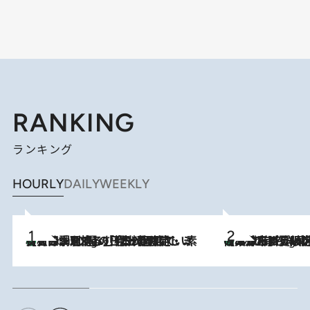
RANKING
ランキング
HOURLY
DAILY
WEEKLY
【大分・別府】「今一番おいしい食材を調理する」1日2組限定・ミシュラン2ツ星の日本料理店で、素材と四季を愉しむ極上の時間
2 Hours Ago
《みずみずしい桃が丸ごと》東京の“あの有名洋菓子シェフ”の下で修業したパティシエが腕を振るう、珠玉の夏限定パフェを堪能！【大分市】
2 Hours Ago