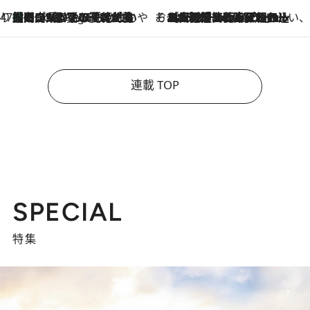
47都道府県の手みやげ ひんやりスイーツで夏を満喫
【岡山県】この夏絶対食べたい 冷やしておいしいおやつ3選 フルーツが主役のプリンやアイスが勢揃い
2 Hours Ago
そおだよおこの関西おいしい、おやつ紀行
2026.8.9
［大阪府箕面市］一皿一皿目の前で仕上げられる、料理を巧みに組み込んだアシェットデセールコース「ミチル アシェット デセール（Michiru assiette dessert）」
連載 TOP
SPECIAL
特集