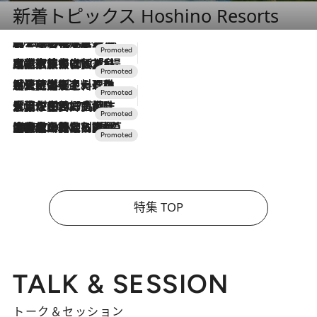
新着トピックス Hoshino Resorts
2026.8.7
【トンボの足水浴】ヒノキの香りに包まれて涼感マックス！約13℃の湧水かけ流しを避暑地「星野温泉 トンボの湯」で体験
2026.7.31
【ホテル帰省】という選択肢をOMOが提案。家族とほどよい距離を保つには「昼は実家、夜は気兼ねなくホテルで！」
2026.7.24
【夏限定ディナーコース】旬を迎える稚鮎や花ズッキーニなどをイタリア・トスカーナの郷土料理の手法で満喫！
2026.7.17
「土佐和ハーブかき氷」がOMO7高知に登場！生姜、山椒、大葉など目にも舌にも涼を呼ぶ郷土の味
2026.7.10
NEW OPEN！【界 草津】名湯の地に誕生。趣の異なる2種の温泉と上州ならではの会席・蕎麦割烹など美食を味わう究極の癒やし旅
特集 TOP
TALK & SESSION
トーク＆セッション