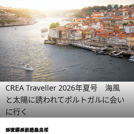
CREA Traveller 2026年夏号 海風
と太陽に誘われてポルトガルに会い
に行く
2026.8.8
リスボンの絶品スイーツ「パステル・デ・ナタ」とは？ポルトガル伝統の奥深い世界へ