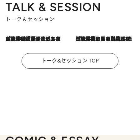
TALK & SESSION
トーク＆セッション
2026.8.3
「今後値上げがあるとすれば…」「リスクがあるのは今年の冬」エネルギー専門家が語る、ホルムズ海峡封鎖が家庭にもたらす“ある心配”
2026.8.3
「住宅建てられない…」「サーチャージ料の高値が続いている」ホルムズ海峡封鎖による影響はいつまで続く？《エネルギー専門家に聞く“どうなる日本の暮らし”》
トーク&セッション TOP