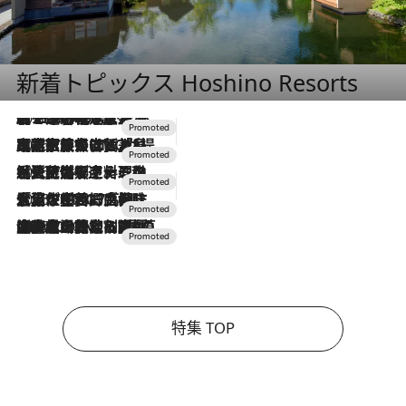
新着トピックス Hoshino Resorts
2026.8.7
【トンボの足水浴】ヒノキの香りに包まれて涼感マックス！約13℃の湧水かけ流しを避暑地「星野温泉 トンボの湯」で体験
2026.7.31
【ホテル帰省】という選択肢をOMOが提案。家族とほどよい距離を保つには「昼は実家、夜は気兼ねなくホテルで！」
2026.7.24
【夏限定ディナーコース】旬を迎える稚鮎や花ズッキーニなどをイタリア・トスカーナの郷土料理の手法で満喫！
2026.7.17
「土佐和ハーブかき氷」がOMO7高知に登場！生姜、山椒、大葉など目にも舌にも涼を呼ぶ郷土の味
2026.7.10
NEW OPEN！【界 草津】名湯の地に誕生。趣の異なる2種の温泉と上州ならではの会席・蕎麦割烹など美食を味わう究極の癒やし旅
特集 TOP