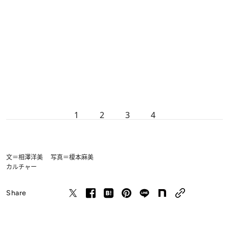
1
2
3
4
文＝相澤洋美 写真＝榎本麻美
カルチャー
Share