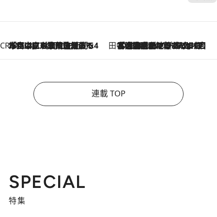
CREA'S CHOICE
2026.8.7
「立川にも歌舞伎があるんだよ」 片岡仁左衛門・市川中車ら豪華座組みで4年目の立川立飛歌舞伎へ
田中稲の勝手に再ブーム
2026.8.7
「湘南乃風に憧れて」観客大盛上がりの“タオル回し”に、ラッパー顔負けの高速歌唱まで…さだまさし（74）のアグレッシブすぎる現在地
連載 TOP
SPECIAL
特集