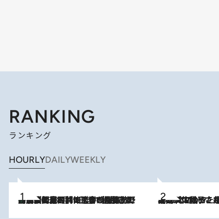
RANKING
ランキング
HOURLY
DAILY
WEEKLY
「最後に見られてよかった」上野動物園の東園パンダ舎が解体前に特別公開。8月16日まで延長されたパネル展と共に辿る“半世紀”のパンダ飼育《解体工事の図面あり》
2026.8.8
2026.8.5
【阿川佐和子さんの年とる力】なぜ70代で始めた趣味は“こんなに楽しい”のか？ ピアノ、俳句…スランプに陥っても続けられる“ある秘訣”とは