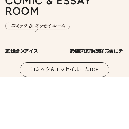
COMIC & ESSAY
ROOM
2026.7.30
第15話 アイス
2026.7.30
第8回「同人誌即売会にチャレンジ その2」
コミック＆エッセイルームTOP