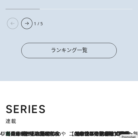
1 / 5
ランキング一覧
SERIES
連載
47都道府県の手みやげ ひんやりスイーツで夏を満喫
【兵庫県】この夏絶対食べたい 冷やしておいしいおやつ3選 淡路島の恵みをジェラートに集約
2026.8.8
【CREA×星野リゾート】唯一無二。癒しと発見が待つ場所へ
2026.8.7
【トンボの足水浴】ヒノキの香りに包まれて涼感マックス！約13℃の湧水かけ流しを避暑地「星野温泉 トンボの湯」で体験