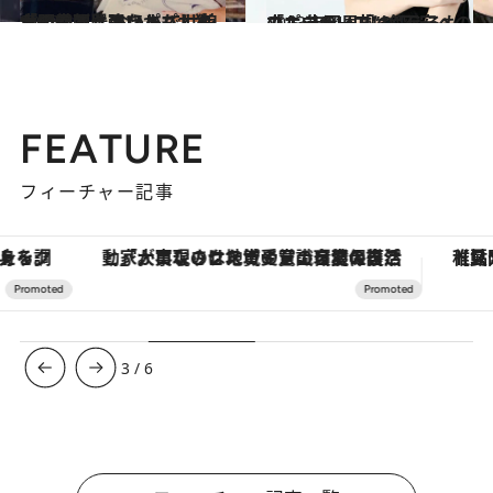
2023.4.3
「人前では強いかもしれないけど、 おうちではシャイで不器用なパパ」 娘が明かす、アントニオ猪木の素顔
ライフスタイル
2023.10.1
「ポジティブは鍛えるもの」 吉岡里帆の“不安への立ち向かい方”
カルチャー
FEATURE
フィーチャー記事
「大事なのは地域の意識を変えること」。ロレックス賞受賞の自然保護活動家が実現させたナイジェリアの自然環境の復活
【夏限定ディナーコース】旬を迎
3
/
6