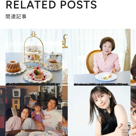
RELATED POSTS
関連記事
2024.6.18
【続きを読む】「『non-no』でチーズケーキを紹介」 「ロゼール城の城主」“洋菓子界の先駆者” 今田美奈子（89）が伝える“本物”の力
カルチャー
2024.6.18
【#3を読む】「夢を見るエネルギーがまだたっぷり」 89歳の“洋菓子界のレジェンド”が実現 させたい“ベルサイユ宮殿のような”ミュゼ
カルチャー