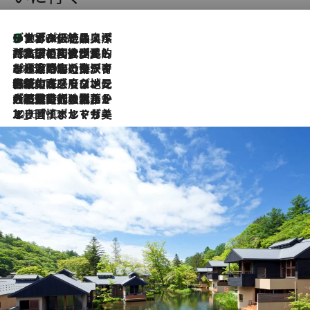
リスボンの絶品スイーツ「パステル・デ・ナタ」とは？ポルトガル伝統の奥深い世界へ
2026.8.8
2026.7.27
「私の祖国はポルトガル語です」国民的詩人フェルナンド・ペソアと、彼が愛した文学の街を歩く
2026.7.26
ポルトガル近海が育む極上の海の幸。キリリと冷えた白ワインと愉しむ、シーフード専門店の贅沢
2026.7.22
伝統の味をモダンに昇華。高感度な地元客が集う、リスボンの最旬ガストロノミー
2026.7.21
大航海時代の栄華から、震災、独裁、そして革命へ。ポルトガル・首都リスボンの石畳に刻まれた「歴史の光と影」
2026.7.13
エッセイ・ヤマザキマリ「慎ましくも美しき国 ポルトガル」