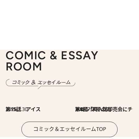
COMIC & ESSAY
ROOM
2026.7.30
第15話 アイス
2026.7.30
第8回「同人誌即売会にチャレンジ その2」
コミック＆エッセイルームTOP