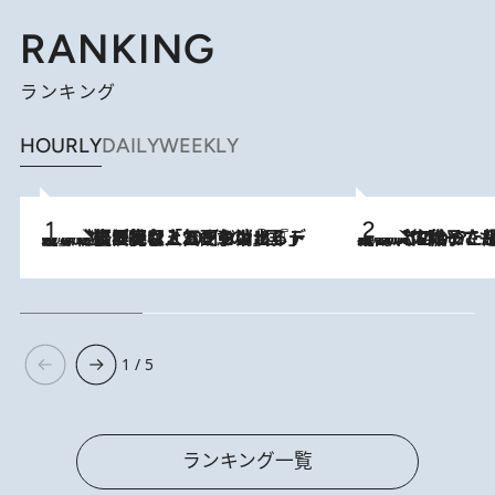
RANKING
ランキング
HOURLY
DAILY
WEEKLY
2026.8.5
【なぜ吉沢亮は「気配を消せる」のか？】興行収入208億の『国宝』を経て挑むミュージカル『ディア・エヴァン・ハンセン』。トップ俳優が舞台上でさらけ出した“孤独”とは
2026.8.5
【阿川佐和子さんの年とる力】なぜ70代で始めた趣味は“こんなに楽しい”のか？ ピアノ、俳句…スランプに陥っても続けられる“ある秘訣”とは
1 / 5
ランキング一覧