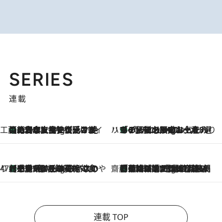
SERIES
連載
工藤まやのおもてなしハワイ
【ハワイ土産】ローカルの絶大な支持で復活！ 絶品の幻クッキー《元ファンの日本人女性が受け継いだ名店》
10 Hours Ago
ハワイ賢者 リサのお気に入りリスト
あの伝説の限定トートも！ リニューアルした「ディーン＆デルーカ ハワイ」で必須のお土産8選
10 Hours Ago
47都道府県の手みやげ ひんやりスイーツで夏を満喫
【三重県】この夏絶対食べたい 冷やしておいしいおやつ3選 お餅×アイスの新感覚スイーツ
10 Hours Ago
齋藤 薫 美容脳ルネサンス
「荷物が増えるほど旅ストレスは増す」美容ジャーナリストがたどり着いた最終結論。“化粧品を劇的に減らす”感動の凝縮美容とは
10 Hours Ago
連載 TOP