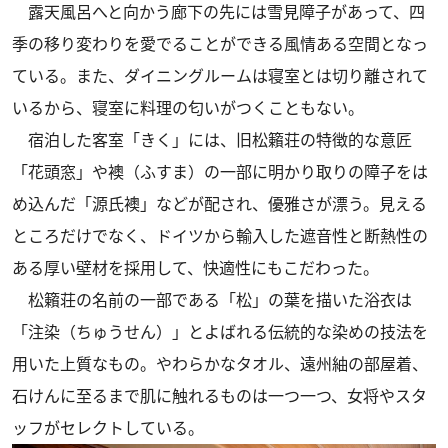
露天風呂へと向かう廊下の先には雪見障子があって、四
季の移り変わりを愛でることができる風情ある空間となっ
ている。また、ダイニングルームは寝室とは切り離されて
いるから、寝室に料理の匂いがつくこともない。
宿泊した客室「きく」には、旧松籟荘の特徴的な意匠
「花頭窓」や襖（ふすま）の一部に明かり取りの障子をは
め込んだ「源氏襖」などが配され、優雅さが漂う。見える
ところだけでなく、ドイツから輸入した遮音性と断熱性の
ある厚い壁材を採用して、快適性にもこだわった。
松籟荘の名前の一部である「松」の葉を描いた浴衣は
「注染（ちゅうせん）」とよばれる伝統的な染めの技法を
用いた上質なもの。やわらかなタオル、遠州紬の部屋着、
石けんに至るまで肌に触れるものは一つ一つ、女将やスタ
ッフがセレクトしている。