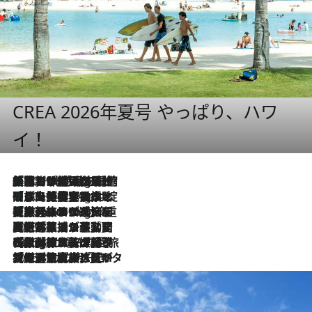
CREA 2026年夏号 やっぱり、ハワ
イ！
「荷物が増えるほど旅ストレスは増す」美容ジャーナリストがたどり着いた最終結論。“化粧品を劇的に減らす”感動の凝縮美容とは
10 Hours Ago
「旅先には金髪ウィッグを持参」日本と同じメイクでは損してる!? 美容ジャーナリストが提案する“掟破りの旅美容”とは
10 Hours Ago
【厳選旅コスメ】「身軽さ＆UV対策重視！」ヘアアーティストshucoが選んだ夏旅ベストコスメを発表【Mサイズジップ】
10 Hours Ago
2026.8.5
【厳選旅コスメ】国内をあちこち移動する河井菜摘が選んだ夏旅ベストコスメ発表！「リラックスアイテムはマスト」【Mサイズジップ】
2026.8.4
【厳選旅コスメ】「紫外線＆乾燥対策しながらメイク感も！」ヘア＆メイクGeorgeが選んだ夏旅ベストコスメを発表！【Mサイズジップ】
2026.8.3
【厳選旅コスメ】「保湿もタイパ重視！」“サウナ好き”タレント清水みさとが愛用する夏旅ベストコスメを発表！【Mサイズジップ】