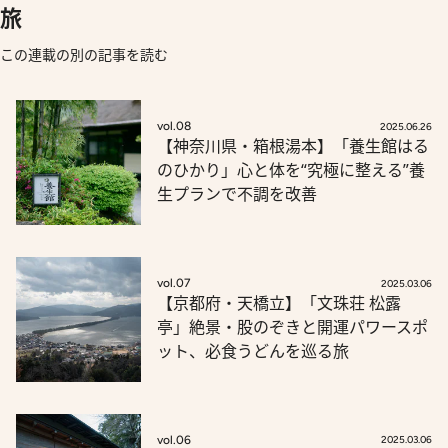
旅
この連載の別の記事を読む
vol.08
2025.06.26
【神奈川県・箱根湯本】「養生館はる
のひかり」心と体を“究極に整える”養
生プランで不調を改善
vol.07
2025.03.06
【京都府・天橋立】「文珠荘 松露
亭」絶景・股のぞきと開運パワースポ
ット、必食うどんを巡る旅
vol.06
2025.03.06