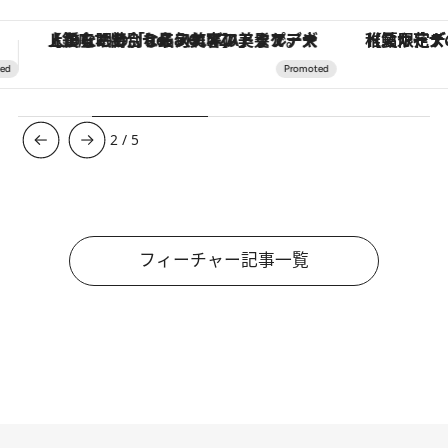
【夏限定ディナーコース】旬を迎える稚鮎や花ズッキーニなどをイタリア・トスカーナの郷土料理の手法で満喫！
ヴァシュロン・コンスタンタン
3
/
5
フィーチャー記事一覧