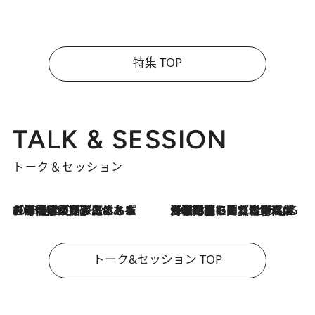
特集 TOP
TALK & SESSION
トーク＆セッション
2026.8.3
「今後値上げがあるとすれば…」「リスクがあるのは今年の冬」エネルギー専門家が語る、ホルムズ海峡封鎖が家庭にもたらす“ある心配”
2026.8.3
「住宅建てられない…」「サーチャージ料の高値が続いている」ホルムズ海峡封鎖による影響はいつまで続く？《エネルギー専門家に聞く“どうなる日本の暮らし”》
トーク&セッション TOP