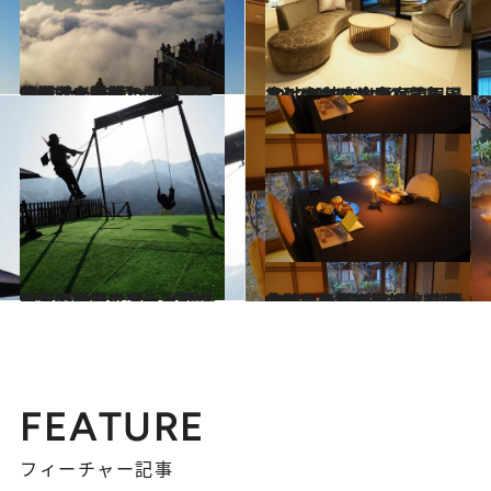
2024.6.8
【続きを読む】火事からの復活を遂げた老舗宿が50年後も価値のある宿をめざす〈後篇〉雲上の絶景テラスで味わう至福の時間
旅＆お出かけ
2022.10.7
2022年秋に全面リニューアルオープン 全室露天風呂付きで、エコの配慮も！ 【神奈川県・箱根湯本】はつはな
旅＆お出かけ
2022.5.26
日本の高原リゾートでハイジになる！ 新しく誕生したエリアで楽しみ続々 白馬岩岳マウンテンリゾート
旅＆お出かけ
2022.5.11
昔町の老舗料亭旅館で 春の訪れを寿ぐ繊細な料理を味わう 【岐阜県・飛騨古川】八ツ三館
旅＆お出かけ
FEATURE
フィーチャー記事