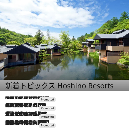
新着トピックス Hoshino Resorts
2026.7.31
【ホテル帰省】という選択肢をOMOが提案。家族とほどよい距離を保つには「昼は実家、夜は気兼ねなくホテルで！」
2026.7.24
【夏限定ディナーコース】旬を迎える稚鮎や花ズッキーニなどをイタリア・トスカーナの郷土料理の手法で満喫！
2026.7.17
「土佐和ハーブかき氷」がOMO7高知に登場！生姜、山椒、大葉など目にも舌にも涼を呼ぶ郷土の味
2026.7.10
NEW OPEN！【界 草津】名湯の地に誕生。趣の異なる2種の温泉と上州ならではの会席・蕎麦割烹など美食を味わう究極の癒やし旅