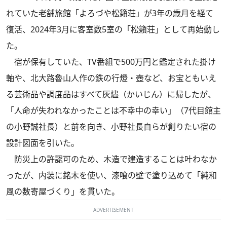
れていた老舗旅館「よろづや松籟荘」が3年の歳月を経て
復活、2024年3月に客室数5室の「松籟荘」として再始動し
た。
宿が保有していた、TV番組で500万円と鑑定された掛け
軸や、北大路魯山人作の鉄の行燈・壺など、お宝ともいえ
る芸術品や調度品はすべて灰燼（かいじん）に帰したが、
「人命が失われなかったことは不幸中の幸い」（7代目館主
の小野誠社長）と前を向き、小野社長自らが創りたい宿の
設計図面を引いた。
防災上の許認可のため、木造で建造することは叶わなか
ったが、内装に銘木を使い、漆喰の壁で塗り込めて「純和
風の数寄屋づくり」を貫いた。
ADVERTISEMENT