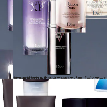
2014.2.27
驚異の植物力を生み出す秘密の花園「ディオール
ビューティ＆ヘルス