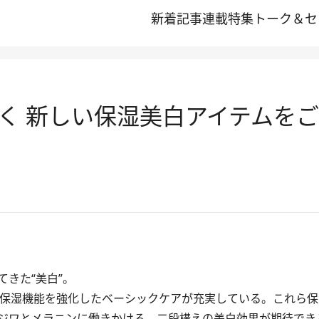
新着記事
連載
特集
トーク＆セ
く 新しい保湿美白アイテムを
きた“美白”。
の保湿機能を強化したベーシックケアが充実している。これら
ジワとメラニンに働きかける、二段構えの美白効果が期待でき