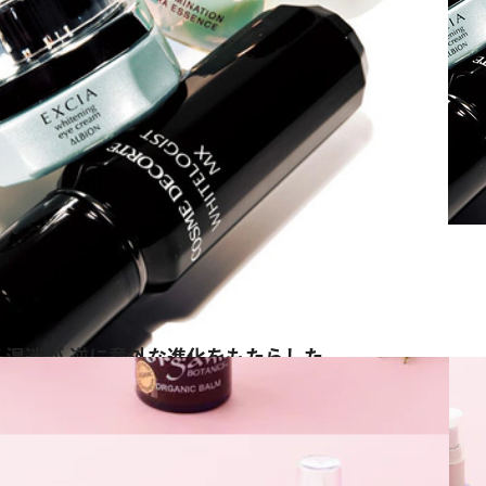
る混迷が 逆に意外な進化をもたらした
ス