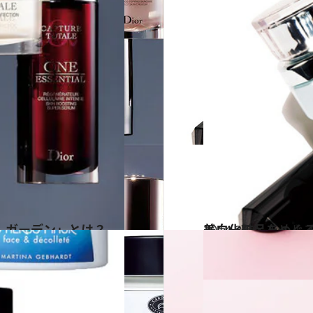
 ガーデン」とは？
2014.2.20
美白化粧品をめぐ
ビューティ＆ヘル