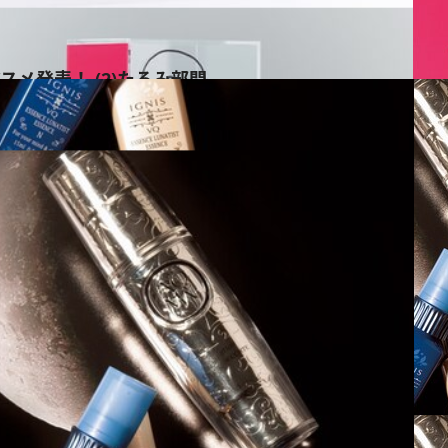
コスメ発表！ (2)たるみ部門
ス