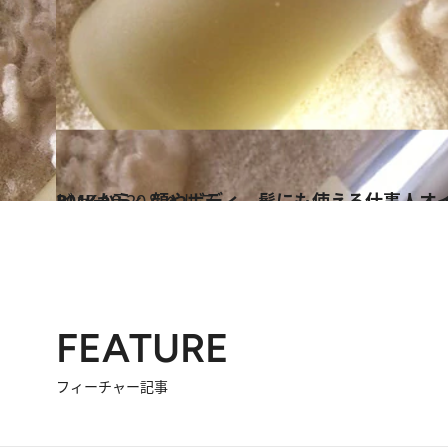
2013.10.20
RMKから、顔やボディ、髪にも使える仕事人オ
ビューティ＆ヘルス
FEATURE
フィーチャー記事