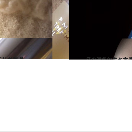
イルが登場
2013.10.19
月の満ち欠けと六感
ビューティ＆ヘル