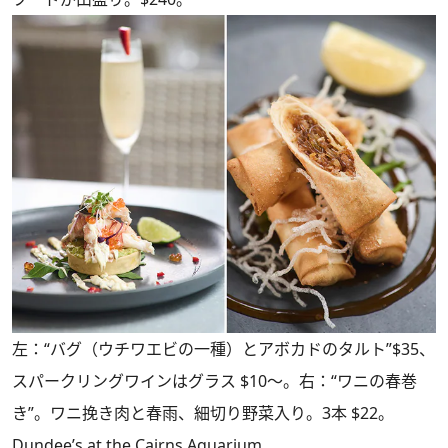
左：“バグ（ウチワエビの一種）とアボカドのタルト”$35、
スパークリングワインはグラス $10～。右：“ワニの春巻
き”。ワニ挽き肉と春雨、細切り野菜入り。3本 $22。
Dundee’s at the Cairns Aquarium