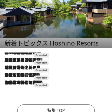
新着トピックス Hoshino Resorts
2026.8.7
【トンボの足水浴】ヒノキの香りに包まれて涼感マックス！約13℃の湧水かけ流しを避暑地「星野温泉 トンボの湯」で体験
2026.7.31
【ホテル帰省】という選択肢をOMOが提案。家族とほどよい距離を保つには「昼は実家、夜は気兼ねなくホテルで！」
2026.7.24
【夏限定ディナーコース】旬を迎える稚鮎や花ズッキーニなどをイタリア・トスカーナの郷土料理の手法で満喫！
2026.7.17
「土佐和ハーブかき氷」がOMO7高知に登場！生姜、山椒、大葉など目にも舌にも涼を呼ぶ郷土の味
2026.7.10
NEW OPEN！【界 草津】名湯の地に誕生。趣の異なる2種の温泉と上州ならではの会席・蕎麦割烹など美食を味わう究極の癒やし旅
特集 TOP