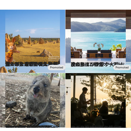
2024.3.1
【一年を通じてベストシーズン】 世界一美しい都市・パースで満喫！ 旅に出たくなる感動の美景 10選
旅＆お出かけ
2022.6.17
次の旅は、断然オーストラリア！ ワクワク大陸 お役立ちリンク集
旅＆お出かけ
2023.11.18
人口166人の島に1万匹以上!? “世界一幸せな動物”クオッカの楽園 オーストラリア【ロットネスト島】
旅＆お出かけ
2023.12.22
シティ・ビーチのサンセットを眺めながらシーフードを！ パースの絶景レストラン【3選】
旅＆お出かけ