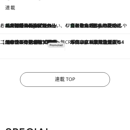
連載
そおだよおこの関西おいしい、おやつ紀行
［大阪府箕面市］一皿一皿目の前で仕上げられる、料理を巧みに組み込んだアシェットデセールコース「ミチル アシェット デセール（Michiru assiette dessert）」
3 Hours Ago
47都道府県の手みやげ ひんやりスイーツで夏を満喫
【和歌山県】この夏絶対食べたい 冷やしておいしいおやつ3選 みかんがごろっと丸ごと入ったジュレ
3 Hours Ago
【CREA×星野リゾート】唯一無二。癒しと発見が待つ場所へ
2026.8.7
【トンボの足水浴】ヒノキの香りに包まれて涼感マックス！約13℃の湧水かけ流しを避暑地「星野温泉 トンボの湯」で体験
CREA'S CHOICE
2026.8.7
「立川にも歌舞伎があるんだよ」 片岡仁左衛門・市川中車ら豪華座組みで4年目の立川立飛歌舞伎へ
連載 TOP