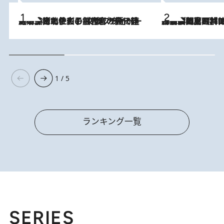
2026.8.3
《「文士の子ども被害者の会」発足！》阿川佐和子（72）が語る遠藤周作に北杜夫、劇作家・矢代静一の子どもたちの“文豪プライベート事件簿”
2026.8.8
「最後に見られてよかった」上野動物園の東園パンダ舎が解体前に特別公開。8月16日まで延長されたパネル展と共に辿る“半世紀”のパンダ飼育《解体工事の図面あり》
1 / 5
ランキング一覧
SERIES