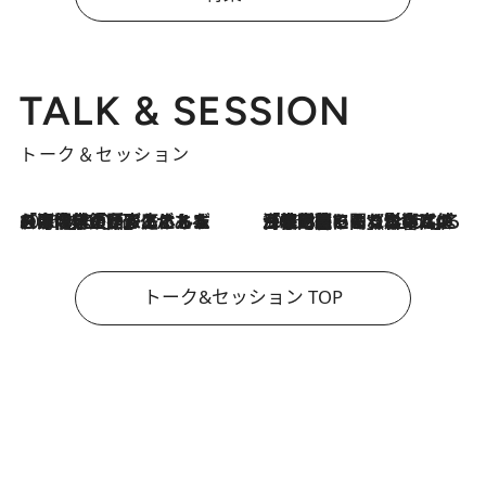
TALK & SESSION
トーク＆セッション
2026.8.3
「今後値上げがあるとすれば…」「リスクがあるのは今年の冬」エネルギー専門家が語る、ホルムズ海峡封鎖が家庭にもたらす“ある心配”
2026.8.3
「住宅建てられない…」「サーチャージ料の高値が続いている」ホルムズ海峡封鎖による影響はいつまで続く？《エネルギー専門家に聞く“どうなる日本の暮らし”》
トーク&セッション TOP