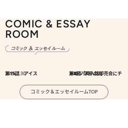
COMIC & ESSAY
ROOM
2026.7.30
第15話 アイス
2026.7.30
第8回「同人誌即売会にチャレンジ その2」
コミック＆エッセイルームTOP