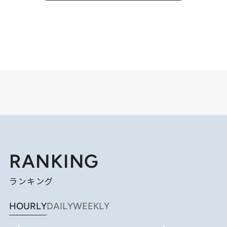
RANKING
ランキング
HOURLY
DAILY
WEEKLY