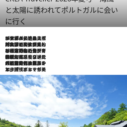
と太陽に誘われてポルトガルに会い
に行く
2026.8.8
リスボンの絶品スイーツ「パステル・デ・ナタ」とは？ポルトガル伝統の奥深い世界へ
2026.7.27
「私の祖国はポルトガル語です」国民的詩人フェルナンド・ペソアと、彼が愛した文学の街を歩く
2026.7.26
ポルトガル近海が育む極上の海の幸。キリリと冷えた白ワインと愉しむ、シーフード専門店の贅沢
2026.7.22
伝統の味をモダンに昇華。高感度な地元客が集う、リスボンの最旬ガストロノミー
2026.7.21
大航海時代の栄華から、震災、独裁、そして革命へ。ポルトガル・首都リスボンの石畳に刻まれた「歴史の光と影」
2026.7.13
エッセイ・ヤマザキマリ「慎ましくも美しき国 ポルトガル」