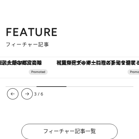
FEATURE
フィーチャー記事
【夏限定ディナーコース】旬を迎える稚鮎や花ズッキーニなどをイタリア・トスカーナの郷土料理の手法で満喫！
【銀座で出合う最旬美容】美髪ケアや上質な眠
3
/
6
フィーチャー記事一覧