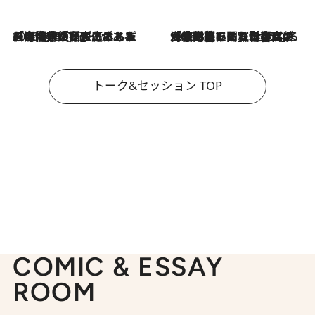
2026.8.3
「今後値上げがあるとすれば…」「リスクがあるのは今年の冬」エネルギー専門家が語る、ホルムズ海峡封鎖が家庭にもたらす“ある心配”
2026.8.3
「住宅建てられない…」「サーチャージ料の高値が続いている」ホルムズ海峡封鎖による影響はいつまで続く？《エネルギー専門家に聞く“どうなる日本の暮らし”》
トーク&セッション TOP
COMIC & ESSAY
ROOM