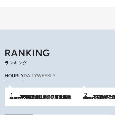
RANKING
ランキング
HOURLY
DAILY
WEEKLY
「湘南乃風に憧れて」観客大盛上がりの“タオル回し”に、ラッパー顔負けの高速歌唱まで…さだまさし（74）のアグレッシブすぎる現在地
2026.8.7
2026.8.5
【阿川佐和子さんの年とる力】なぜ70代で始めた趣味は“こんなに楽しい”のか？ ピアノ、俳句…スランプに陥っても続けられる“ある秘訣”とは