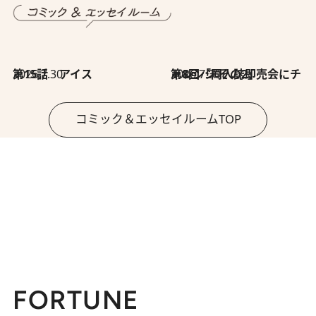
2026.7.30
第15話 アイス
2026.7.30
第8回「同人誌即売会にチャレンジ その2」
コミック＆エッセイルームTOP
FORTUNE