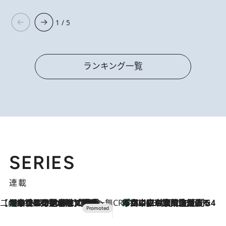
1 / 5
ランキング一覧
SERIES
連載
【CREA×星野リゾート】唯一無二。癒しと発見が待つ場所へ
【トンボの足水浴】ヒノキの香りに包まれて涼感マックス！約13℃の湧水かけ流しを避暑地「星野温泉 トンボの湯」で体験
2026.8.7
CREA'S CHOICE
「立川にも歌舞伎があるんだよ」 片岡仁左衛門・市川中車ら豪華座組みで4年目の立川立飛歌舞伎へ
2026.8.7