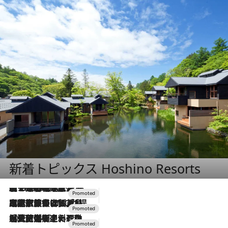
新着トピックス Hoshino Resorts
【トンボの足水浴】ヒノキの香りに包まれて涼感マックス！約13℃の湧水かけ流しを避暑地「星野温泉 トンボの湯」で体験
2026.8.7
2026.7.31
【ホテル帰省】という選択肢をOMOが提案。家族とほどよい距離を保つには「昼は実家、夜は気兼ねなくホテルで！」
2026.7.24
【夏限定ディナーコース】旬を迎える稚鮎や花ズッキーニなどをイタリア・トスカーナの郷土料理の手法で満喫！