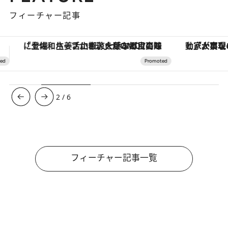
フィーチャー記事
「大事なのは地域の意識を変えること」。ロレックス賞受賞の自然保護活動家が実現させたナイジェリアの自然環境の復活
【夏限定ディナーコース】旬を迎
3
/
6
フィーチャー記事一覧