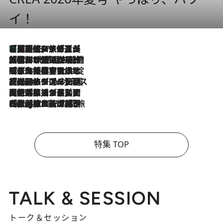
イ！
【厳選旅コスメ】「多機能アイテムがメイン！」旅好き美容エディターが選んだ夏旅ベストコスメを発表【Mサイズジップ】
2026.8.7
2026.8.6
「荷物が増えるほど旅ストレスは増す」美容ジャーナリストがたどり着いた最終結論。“化粧品を劇的に減らす”感動の凝縮美容とは
2026.8.6
「旅先には金髪ウィッグを持参」日本と同じメイクでは損してる!? 美容ジャーナリストが提案する“掟破りの旅美容”とは
2026.8.6
【厳選旅コスメ】「身軽さ＆UV対策重視！」ヘアアーティストshucoが選んだ夏旅ベストコスメを発表【Mサイズジップ】
2026.8.5
【厳選旅コスメ】国内をあちこち移動する河井菜摘が選んだ夏旅ベストコスメ発表！「リラックスアイテムはマスト」【Mサイズジップ】
2026.8.4
【厳選旅コスメ】「紫外線＆乾燥対策しながらメイク感も！」ヘア＆メイクGeorgeが選んだ夏旅ベストコスメを発表！【Mサイズジップ】
特集 TOP
TALK & SESSION
トーク＆セッション