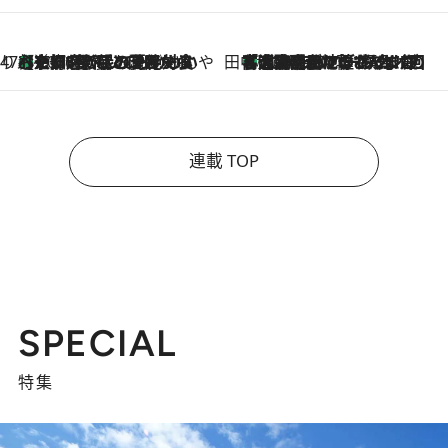
47都道府県の手みやげ ひんやりスイーツで夏を満喫
【京都府】この夏絶対食べたい 冷やしておいしいおやつ3選 ひと口目から心を掴む新緑のテリーヌ
2026.8.7
田中稲の勝手に再ブーム
「湘南乃風に憧れて」観客大盛上がりの“タオル回し”に、ラッパー顔負けの高速歌唱まで…さだまさし（74）のアグレッシブすぎる現在地
2026.8.7
連載 TOP
SPECIAL
特集