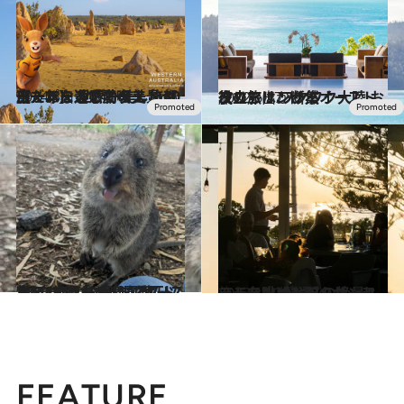
2024.3.1
【一年を通じてベストシーズン】 世界一美しい都市・パースで満喫！ 旅に出たくなる感動の美景 10選
旅＆お出かけ
2022.6.17
次の旅は、断然オーストラリア！ ワクワク大陸 お役立ちリンク集
旅＆お出かけ
2023.11.18
人口166人の島に1万匹以上!? “世界一幸せな動物”クオッカの楽園 オーストラリア【ロットネスト島】
旅＆お出かけ
2023.12.22
シティ・ビーチのサンセットを眺めながらシーフードを！ パースの絶景レストラン【3選】
旅＆お出かけ
FEATURE