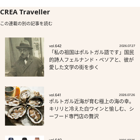
CREA Traveller
この連載の別の記事を読む
vol.642
2026.07.27
「私の祖国はポルトガル語です」国民
的詩人フェルナンド・ペソアと、彼が
愛した文学の街を歩く
vol.641
2026.07.26
ポルトガル近海が育む極上の海の幸。
キリリと冷えた白ワインと愉しむ、シ
ーフード専門店の贅沢