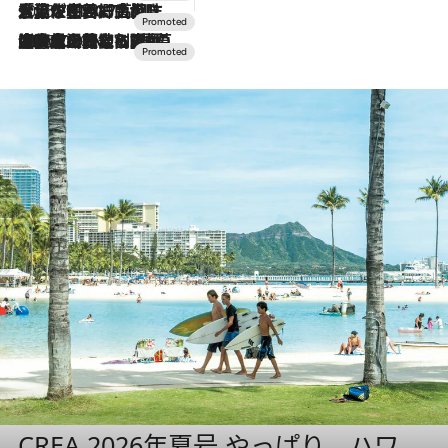
2026.7.17
「土佐和ハーブかき氷」がOMO7高知に登場！生姜、山椒、大葉など目にも舌にも涼を呼ぶ郷土の味
2026.7.10
NEW OPEN！【界 草津】名湯の地に誕生。趣の異なる2種の温泉と上州ならではの会席・蕎麦割烹など美食を味わう究極の癒やし旅
CREA 2026年夏号 やっぱり、ハワ