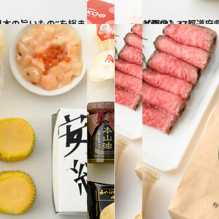
2023.12.22
【画像】47都道府県「手土産グルメ」2024 “東日本の旨いもの”を総まとめ
グルメ