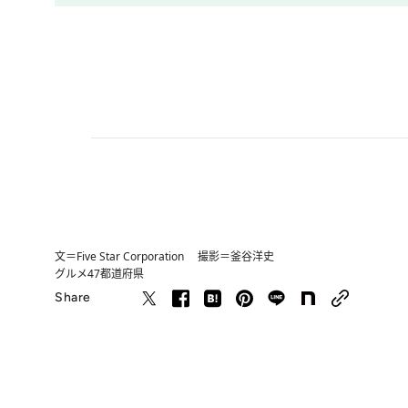
文＝Five Star Corporation 撮影＝釜谷洋史
グルメ
47都道府県
Share