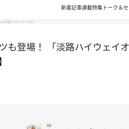
新着記事
連載
特集
トーク＆セ
らは淡路タマネギスープが】
ツも登場！ 「淡路ハイウェイオ
】
03