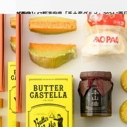
2024.1.4
【画像】47都道府県「手土産グルメ」2024 “西日本の旨いもの”を総まとめ
グルメ