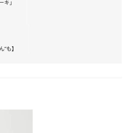
ーキ」
ん”も】