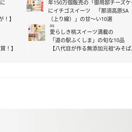
ーに
年150万個販売の「御用邸チーズケ
にイチゴスイーツ 「那須高原SA
が！】
（上り線）」の甘～い10選
05
た
愛らしき桃スイーツ満載の
」
「道の駅ふくしま」の旬な10品
金賞！】
【八代目が作る無添加元祖“みそぱ