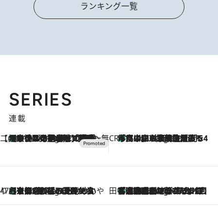
ランキング一覧
SERIES
連載
【CREA×星野リゾート】唯一無二。癒しと発見が待つ場所へ
【トンボの足水浴】ヒノキの香りに包まれて涼感マックス！約13℃の湧水かけ流しを避暑地「星野温泉 トンボの湯」で体験
2 Hours Ago
CREA'S CHOICE
「立川にも歌舞伎があるんだよ」 片岡仁左衛門・市川中車ら豪華座組みで4年目の立川立飛歌舞伎へ
4 Hours Ago
47都道府県の手みやげ ひんやりスイーツで夏を満喫
【京都府】この夏絶対食べたい 冷やしておいしいおやつ3選 ひと口目から心を掴む新緑のテリーヌ
4 Hours Ago
田中稲の勝手に再ブーム
「湘南乃風に憧れて」観客大盛上がりの“タオル回し”に、ラッパー顔負けの高速歌唱まで…さだまさし（74）のアグレッシブすぎる現在地
9 Hours Ago