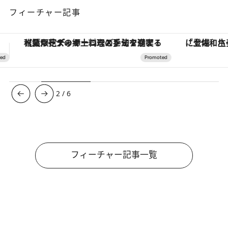
フィーチャー記事
「土佐和ハーブかき氷」がOMO7高知に登場！生姜、山椒、大葉など目にも舌にも涼を呼ぶ郷土の味
3
/
6
フィーチャー記事一覧