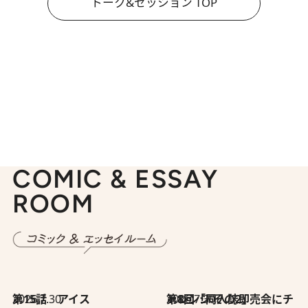
トーク&セッション TOP
COMIC & ESSAY
ROOM
2026.7.30
第15話 アイス
2026.7.30
第8回「同人誌即売会にチャレンジ その2」