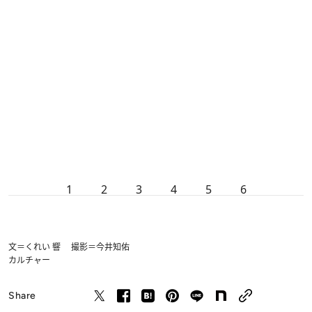
1
2
3
4
5
6
文＝くれい 響 撮影＝今井知佑
カルチャー
Share