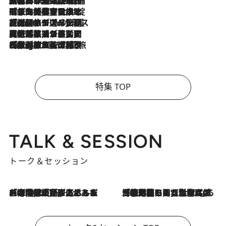
2026.8.6
「荷物が増えるほど旅ストレスは増す」美容ジャーナリストがたどり着いた最終結論。“化粧品を劇的に減らす”感動の凝縮美容とは
2026.8.6
「旅先には金髪ウィッグを持参」日本と同じメイクでは損してる!? 美容ジャーナリストが提案する“掟破りの旅美容”とは
2026.8.6
【厳選旅コスメ】「身軽さ＆UV対策重視！」ヘアアーティストshucoが選んだ夏旅ベストコスメを発表【Mサイズジップ】
2026.8.5
【厳選旅コスメ】国内をあちこち移動する河井菜摘が選んだ夏旅ベストコスメ発表！「リラックスアイテムはマスト」【Mサイズジップ】
2026.8.4
【厳選旅コスメ】「紫外線＆乾燥対策しながらメイク感も！」ヘア＆メイクGeorgeが選んだ夏旅ベストコスメを発表！【Mサイズジップ】
特集 TOP
TALK & SESSION
トーク＆セッション
2026.8.3
「今後値上げがあるとすれば…」「リスクがあるのは今年の冬」エネルギー専門家が語る、ホルムズ海峡封鎖が家庭にもたらす“ある心配”
2026.8.3
「住宅建てられない…」「サーチャージ料の高値が続いている」ホルムズ海峡封鎖による影響はいつまで続く？《エネルギー専門家に聞く“どうなる日本の暮らし”》