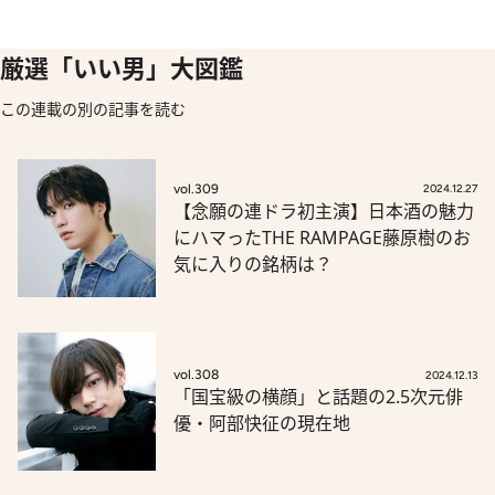
厳選「いい男」大図鑑
この連載の別の記事を読む
vol.309
2024.12.27
【念願の連ドラ初主演】日本酒の魅力
にハマったTHE RAMPAGE藤原樹のお
気に入りの銘柄は？
vol.308
2024.12.13
「国宝級の横顔」と話題の2.5次元俳
優・阿部快征の現在地