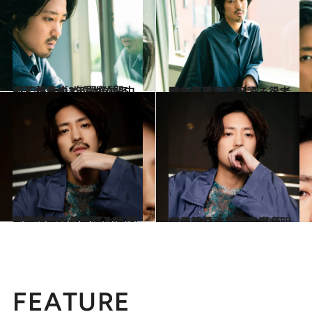
2021.5.14
『くれなずめ』が公開中の若葉竜也 『愛がなんだ』からの2年間を語る
カルチャー
2021.5.21
緊急事態宣言下でみえてきた若葉竜也が語る役者魂
カルチャー
2019.4.19
若葉竜也が華麗なる転身を振り返る チビ玉から演技派俳優への軌跡とは
カルチャー
2019.5.3
噂の俳優・若葉竜也が明かす演技論 話題の映画『愛がなんだ』の場合は？
カルチャー
FEATURE