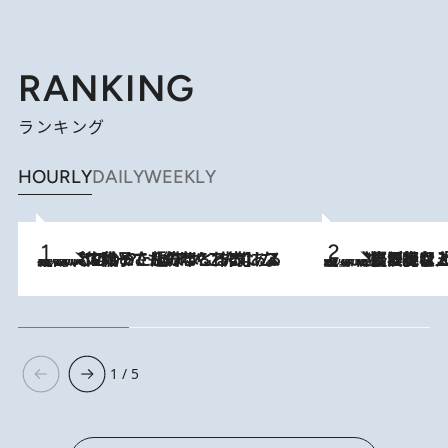
RANKING
ランキング
HOURLY
DAILY
WEEKLY
2026.8.5
【阿川佐和子さんの年とる力】なぜ70代で始めた趣味は“こんなに楽しい”のか？ ピアノ、俳句…スランプに陥っても続けられる“ある秘訣”とは
2026.8.5
【なぜ吉沢亮は「気配を消せる」のか？】興行収入208億の『国宝』を経て挑むミュージカル『ディア・エヴァン・ハンセン』。トップ俳優が舞台上でさらけ出した“孤独”とは
1 / 5