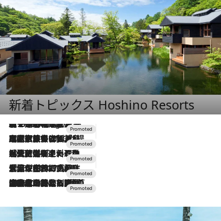
新着トピックス Hoshino Resorts
【トンボの足水浴】ヒノキの香りに包まれて涼感マックス！約13℃の湧水かけ流しを避暑地「星野温泉 トンボの湯」で体験
2 Hours Ago
2026.7.31
【ホテル帰省】という選択肢をOMOが提案。家族とほどよい距離を保つには「昼は実家、夜は気兼ねなくホテルで！」
2026.7.24
【夏限定ディナーコース】旬を迎える稚鮎や花ズッキーニなどをイタリア・トスカーナの郷土料理の手法で満喫！
2026.7.17
「土佐和ハーブかき氷」がOMO7高知に登場！生姜、山椒、大葉など目にも舌にも涼を呼ぶ郷土の味
2026.7.10
NEW OPEN！【界 草津】名湯の地に誕生。趣の異なる2種の温泉と上州ならではの会席・蕎麦割烹など美食を味わう究極の癒やし旅