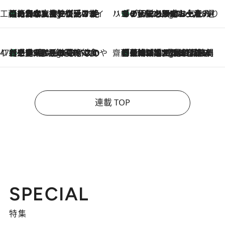
工藤まやのおもてなしハワイ
【ハワイ土産】ローカルの絶大な支持で復活！ 絶品の幻クッキー《元ファンの日本人女性が受け継いだ名店》
2 Hours Ago
ハワイ賢者 リサのお気に入りリスト
あの伝説の限定トートも！ リニューアルした「ディーン＆デルーカ ハワイ」で必須のお土産8選
2 Hours Ago
47都道府県の手みやげ ひんやりスイーツで夏を満喫
【三重県】この夏絶対食べたい 冷やしておいしいおやつ3選 お餅×アイスの新感覚スイーツ
2 Hours Ago
齋藤 薫 美容脳ルネサンス
「荷物が増えるほど旅ストレスは増す」美容ジャーナリストがたどり着いた最終結論。“化粧品を劇的に減らす”感動の凝縮美容とは
2 Hours Ago
連載 TOP
SPECIAL
特集