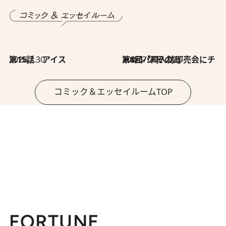
2026.7.30
第15話 アイス
2026.7.30
第8回「同人誌即売会にチャレンジ その2」
コミック＆エッセイルームTOP
FORTUNE