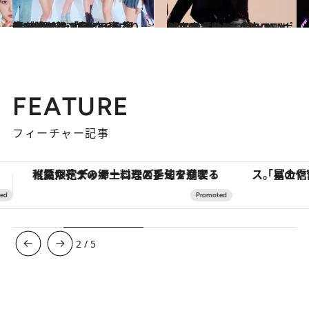
2024.4.5
【STAYCインタビュー後篇を読む】「Teddy Bear」がTikTokでバズり 大ブレイク！STAYCの宿舎で 起きた“嬉しい変化”とは
カルチャー
2023.9.8
【写真多数】ENHYPENが来日「SUNGHOONと納豆定食を」 「結-YOU-」ショーケースレポ
カルチャー
FEATURE
フィーチャー記事
「星のや富士」でデジタルデトックス。冨士信仰の歴史を辿り、心身を調える。
ヴァシュロン・コンスタンタン
3
/
5