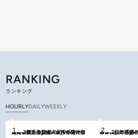
RANKING
ランキング
HOURLY
DAILY
WEEKLY
【ハワイ土産】ローカルの絶大な支持で復活！ 絶品の幻クッキー《元ファンの日本人女性が受け継いだ名店》
2 Hours Ago
あの伝説の限定トートも！ リニューアルした「ディーン＆
2 Hours Ago