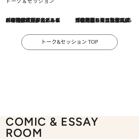
トーク＆セッション
2026.8.3
「今後値上げがあるとすれば…」「リスクがあるのは今年の冬」エネルギー専門家が語る、ホルムズ海峡封鎖が家庭にもたらす“ある心配”
2026.8.3
「住宅建てられない…」「サーチャージ料の高値が続いている」ホルムズ海峡封鎖による影響はいつまで続く？《エネルギー専門家に聞く“どうなる日本の暮らし”》
トーク&セッション TOP
COMIC & ESSAY
ROOM