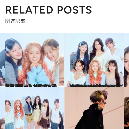
RELATED POSTS
関連記事
2024.4.5
【メンバーインタビュー前篇を読む】STAYCの元気の源は…？ 韓国のおすすめスポットから 癒し時間まで聞きました！
カルチャー
2024.4.5
【STAYCインタビュー前篇を読む】日本3rdシングル『LIT』は 「目でも耳でも楽しめる曲」 STAYCが語るMV撮影の裏側
カルチャー