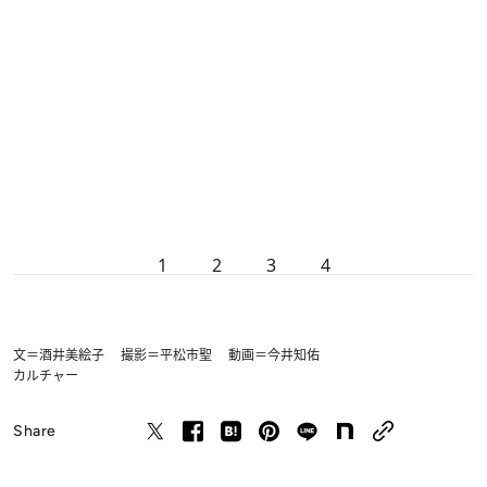
1
2
3
4
文＝酒井美絵子 撮影＝平松市聖 動画＝今井知佑
カルチャー
Share