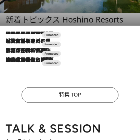
新着トピックス Hoshino Resorts
2026.7.31
【ホテル帰省】という選択肢をOMOが提案。家族とほどよい距離を保つには「昼は実家、夜は気兼ねなくホテルで！」
2026.7.24
【夏限定ディナーコース】旬を迎える稚鮎や花ズッキーニなどをイタリア・トスカーナの郷土料理の手法で満喫！
2026.7.17
「土佐和ハーブかき氷」がOMO7高知に登場！生姜、山椒、大葉など目にも舌にも涼を呼ぶ郷土の味
2026.7.10
NEW OPEN！【界 草津】名湯の地に誕生。趣の異なる2種の温泉と上州ならではの会席・蕎麦割烹など美食を味わう究極の癒やし旅
特集 TOP
TALK & SESSION