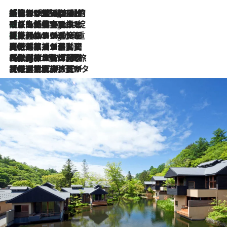
「荷物が増えるほど旅ストレスは増す」美容ジャーナリストがたどり着いた最終結論。“化粧品を劇的に減らす”感動の凝縮美容とは
2 Hours Ago
「旅先には金髪ウィッグを持参」日本と同じメイクでは損してる!? 美容ジャーナリストが提案する“掟破りの旅美容”とは
2 Hours Ago
【厳選旅コスメ】「身軽さ＆UV対策重視！」ヘアアーティストshucoが選んだ夏旅ベストコスメを発表【Mサイズジップ】
2 Hours Ago
2026.8.5
【厳選旅コスメ】国内をあちこち移動する河井菜摘が選んだ夏旅ベストコスメ発表！「リラックスアイテムはマスト」【Mサイズジップ】
2026.8.4
【厳選旅コスメ】「紫外線＆乾燥対策しながらメイク感も！」ヘア＆メイクGeorgeが選んだ夏旅ベストコスメを発表！【Mサイズジップ】
2026.8.3
【厳選旅コスメ】「保湿もタイパ重視！」“サウナ好き”タレント清水みさとが愛用する夏旅ベストコスメを発表！【Mサイズジップ】