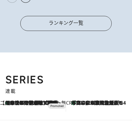
ランキング一覧
SERIES
連載
【CREA×星野リゾート】唯一無二。癒しと発見が待つ場所へ
【トンボの足水浴】ヒノキの香りに包まれて涼感マックス！約13℃の湧水かけ流しを避暑地「星野温泉 トンボの湯」で体験
2026.8.7
CREA'S CHOICE
「立川にも歌舞伎があるんだよ」 片岡仁左衛門・市川中車ら豪華座組みで4年目の立川立飛歌舞伎へ
2026.8.7