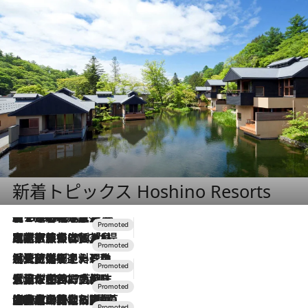
新着トピックス Hoshino Resorts
【トンボの足水浴】ヒノキの香りに包まれて涼感マックス！約13℃の湧水かけ流しを避暑地「星野温泉 トンボの湯」で体験
2026.8.7
2026.7.31
【ホテル帰省】という選択肢をOMOが提案。家族とほどよい距離を保つには「昼は実家、夜は気兼ねなくホテルで！」
2026.7.24
【夏限定ディナーコース】旬を迎える稚鮎や花ズッキーニなどをイタリア・トスカーナの郷土料理の手法で満喫！
2026.7.17
「土佐和ハーブかき氷」がOMO7高知に登場！生姜、山椒、大葉など目にも舌にも涼を呼ぶ郷土の味
2026.7.10
NEW OPEN！【界 草津】名湯の地に誕生。趣の異なる2種の温泉と上州ならではの会席・蕎麦割烹など美食を味わう究極の癒やし旅