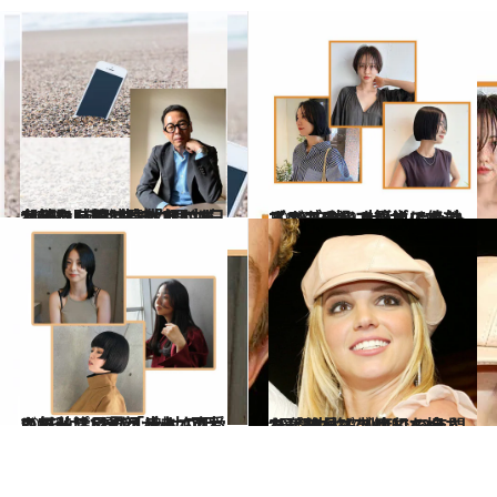
2023.11.2
【続きを読む】「なにも考えないのは意外とむずかしい」松浦弥太郎が1日1時間、何も生まない“ぼんやり時間”を持つ理由
カルチャー
2023.10.12
【2023秋】大人ショート＆ボブ5選 コンサバすぎず、モードすぎずで絶妙 ノンブローで簡単にキマるのもいい
ビューティ＆ヘルス
2023.10.12
この秋注目の「大人の姫カット」5選 顔が小さくシャープに見える！ “可愛い”だけじゃない魅力で大人気
ビューティ＆ヘルス
2023.10.27
“母親失格”の烙印を押され、後見人制度で13年間を奪われ…ブリトニー・スピアーズ（41）の今
カルチャー