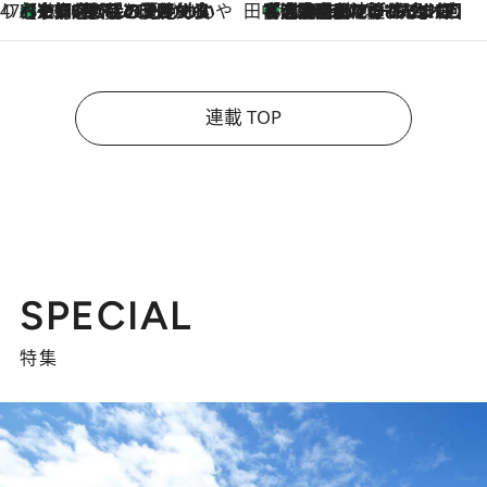
47都道府県の手みやげ ひんやりスイーツで夏を満喫
【京都府】この夏絶対食べたい 冷やしておいしいおやつ3選 ひと口目から心を掴む新緑のテリーヌ
2026.8.7
田中稲の勝手に再ブーム
「湘南乃風に憧れて」観客大盛上がりの“タオル回し”に、ラッパー顔負けの高速歌唱まで…さだまさし（74）のアグレッシブすぎる現在地
2026.8.7
連載 TOP
SPECIAL
特集