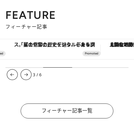
FEATURE
フィーチャー記事
「星のや富士」でデジタルデトックス。冨士信仰の歴史を辿り、心身を調える。
【銀座で出合う最旬美容】美髪ケアや上質な眠
3
/
6
フィーチャー記事一覧