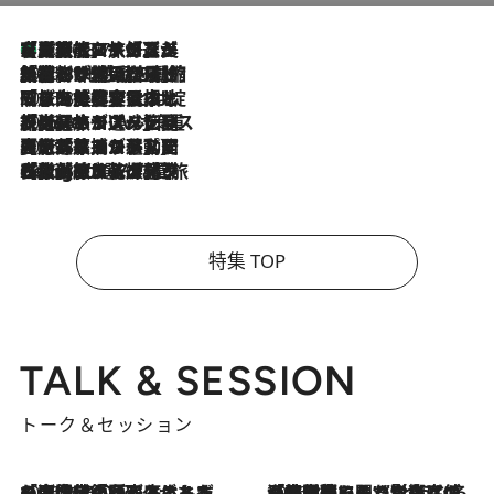
【厳選旅コスメ】「多機能アイテムがメイン！」旅好き美容エディターが選んだ夏旅ベストコスメを発表【Mサイズジップ】
2026.8.7
2026.8.6
「荷物が増えるほど旅ストレスは増す」美容ジャーナリストがたどり着いた最終結論。“化粧品を劇的に減らす”感動の凝縮美容とは
2026.8.6
「旅先には金髪ウィッグを持参」日本と同じメイクでは損してる!? 美容ジャーナリストが提案する“掟破りの旅美容”とは
2026.8.6
【厳選旅コスメ】「身軽さ＆UV対策重視！」ヘアアーティストshucoが選んだ夏旅ベストコスメを発表【Mサイズジップ】
2026.8.5
【厳選旅コスメ】国内をあちこち移動する河井菜摘が選んだ夏旅ベストコスメ発表！「リラックスアイテムはマスト」【Mサイズジップ】
2026.8.4
【厳選旅コスメ】「紫外線＆乾燥対策しながらメイク感も！」ヘア＆メイクGeorgeが選んだ夏旅ベストコスメを発表！【Mサイズジップ】
特集 TOP
TALK & SESSION
トーク＆セッション
2026.8.3
「今後値上げがあるとすれば…」「リスクがあるのは今年の冬」エネルギー専門家が語る、ホルムズ海峡封鎖が家庭にもたらす“ある心配”
2026.8.3
「住宅建てられない…」「サーチャージ料の高値が続いている」ホルムズ海峡封鎖による影響はいつまで続く？《エネルギー専門家に聞く“どうなる日本の暮らし”》