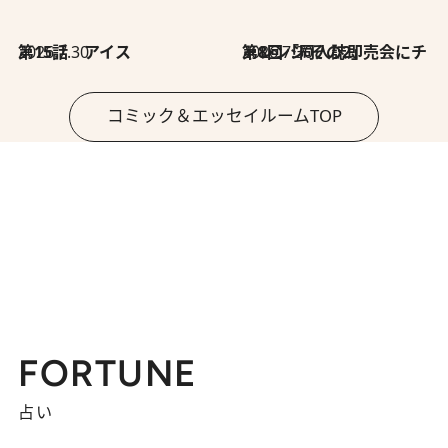
2026.7.30
第15話 アイス
2026.7.30
第8回「同人誌即売会にチャレンジ その2」
コミック＆エッセイルームTOP
FORTUNE
占い