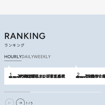
RANKING
ランキング
HOURLY
DAILY
WEEKLY
「湘南乃風に憧れて」観客大盛上がりの“タオル回し”に、ラッパー顔負けの高速歌唱まで…さだまさし（74）のアグレッシブすぎる現在地
2026.8.7
2026.8.5
【阿川佐和子さんの年とる力】なぜ70代で始めた趣味は“こんなに楽しい”のか？ ピアノ、俳句…スランプに陥っても続けられる“ある秘訣”とは
1 / 5