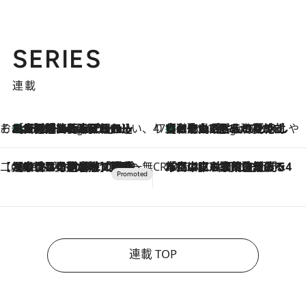
SERIES
連載
そおだよおこの関西おいしい、おやつ紀行
［大阪府箕面市］一皿一皿目の前で仕上げられる、料理を巧みに組み込んだアシェットデセールコース「ミチル アシェット デセール（Michiru assiette dessert）」
2 Hours Ago
47都道府県の手みやげ ひんやりスイーツで夏を満喫
【和歌山県】この夏絶対食べたい 冷やしておいしいおやつ3選 みかんがごろっと丸ごと入ったジュレ
2 Hours Ago
【CREA×星野リゾート】唯一無二。癒しと発見が待つ場所へ
2026.8.7
【トンボの足水浴】ヒノキの香りに包まれて涼感マックス！約13℃の湧水かけ流しを避暑地「星野温泉 トンボの湯」で体験
CREA'S CHOICE
2026.8.7
「立川にも歌舞伎があるんだよ」 片岡仁左衛門・市川中車ら豪華座組みで4年目の立川立飛歌舞伎へ
連載 TOP