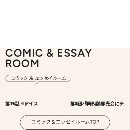
COMIC & ESSAY
ROOM
2026.7.30
第15話 アイス
2026.7.30
第8回「同人誌即売会にチャレンジ その2」
コミック＆エッセイルームTOP