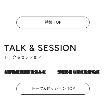
特集 TOP
TALK & SESSION
トーク＆セッション
2026.8.3
「今後値上げがあるとすれば…」「リスクがあるのは今年の冬」エネルギー専門家が語る、ホルムズ海峡封鎖が家庭にもたらす“ある心配”
2026.8.3
「住宅建てられない…」「サーチャージ料の高値が続いている」ホルムズ海峡封鎖による影響はいつまで続く？《エネルギー専門家に聞く“どうなる日本の暮らし”》
トーク&セッション TOP