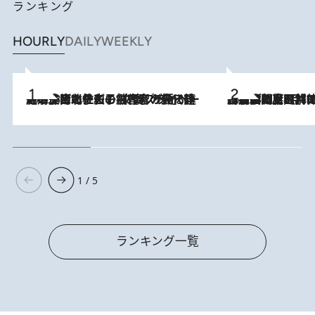
ランキング
HOURLY
DAILY
WEEKLY
2026.8.3
《「文士の子ども被害者の会」発足！》阿川佐和子（72）が語る遠藤周作に北杜夫、劇作家・矢代静一の子どもたちの“文豪プライベート事件簿”
2026.8.8
「最後に見られてよかった」上野動物園の東園パンダ舎が解体前に特別公開。8月16日まで延長されたパネル展と共に辿る“半世紀”のパンダ飼育《解体工事の図面あり》
1 / 5
ランキング一覧