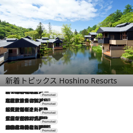
新着トピックス Hoshino Resorts
2026.8.7
【トンボの足水浴】ヒノキの香りに包まれて涼感マックス！約13℃の湧水かけ流しを避暑地「星野温泉 トンボの湯」で体験
2026.7.31
【ホテル帰省】という選択肢をOMOが提案。家族とほどよい距離を保つには「昼は実家、夜は気兼ねなくホテルで！」
2026.7.24
【夏限定ディナーコース】旬を迎える稚鮎や花ズッキーニなどをイタリア・トスカーナの郷土料理の手法で満喫！
2026.7.17
「土佐和ハーブかき氷」がOMO7高知に登場！生姜、山椒、大葉など目にも舌にも涼を呼ぶ郷土の味
2026.7.10
NEW OPEN！【界 草津】名湯の地に誕生。趣の異なる2種の温泉と上州ならではの会席・蕎麦割烹など美食を味わう究極の癒やし旅