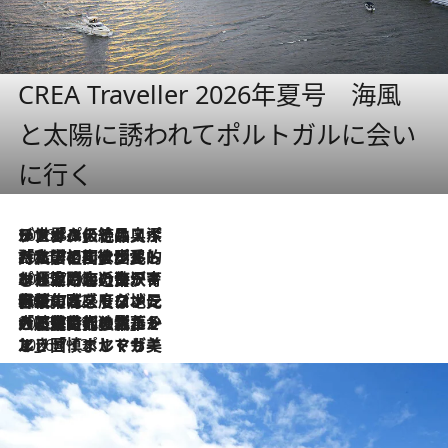
CREA Traveller 2026年夏号 海風
と太陽に誘われてポルトガルに会い
に行く
2026.8.8
リスボンの絶品スイーツ「パステル・デ・ナタ」とは？ポルトガル伝統の奥深い世界へ
2026.7.27
「私の祖国はポルトガル語です」国民的詩人フェルナンド・ペソアと、彼が愛した文学の街を歩く
2026.7.26
ポルトガル近海が育む極上の海の幸。キリリと冷えた白ワインと愉しむ、シーフード専門店の贅沢
2026.7.22
伝統の味をモダンに昇華。高感度な地元客が集う、リスボンの最旬ガストロノミー
2026.7.21
大航海時代の栄華から、震災、独裁、そして革命へ。ポルトガル・首都リスボンの石畳に刻まれた「歴史の光と影」
2026.7.13
エッセイ・ヤマザキマリ「慎ましくも美しき国 ポルトガル」