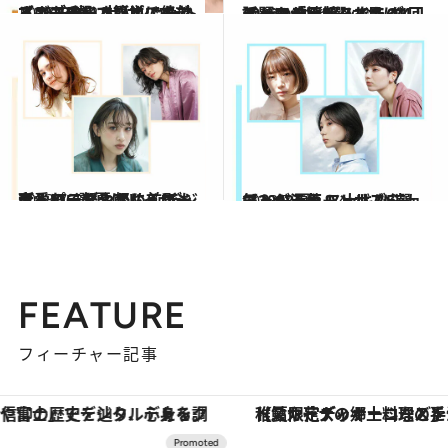
2023.10.12
【2023秋】大人ショート＆ボブ5選 コンサバすぎず、モードすぎずで絶妙 ノンブローで簡単にキマるのもいい
ビューティ＆ヘルス
2023.10.1
30代の白髪悩みならグレイヘアが正解 3カ月に1回のメンテナンスでもOK！ 話題の「地毛ハイライト」カラー5選
ビューティ＆ヘルス
2023.7.3
大人のミディアム＆ロングヘア6選 夏はレイヤーを入れて軽やかに！ デジタルパーマや軽め前髪も可愛い
ビューティ＆ヘルス
2023.7.1
【2023夏】スッキリ涼し気＆お洒落！ 大人なショート＆ショートボブ5選 マッシュやハンサムショートが人気
ビューティ＆ヘルス
FEATURE
フィーチャー記事
【夏限定ディナーコース】旬を迎える稚鮎や花ズッキーニなどをイタリア・トスカーナの郷土料理の手法で満喫！