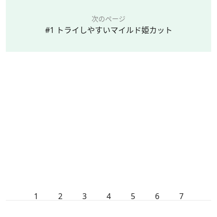
次のページ
#1 トライしやすいマイルド姫カット
1
2
3
4
5
6
7