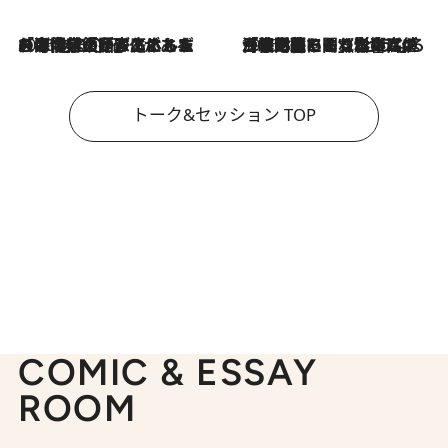
2026.8.3
「今後値上げがあるとすれば…」「リスクがあるのは今年の冬」エネルギー専門家が語る、ホルムズ海峡封鎖が家庭にもたらす“ある心配”
2026.8.3
「住宅建てられない…」「サーチャージ料の高値が続いている」ホルムズ海峡封鎖による影響はいつまで続く？《エネルギー専門家に聞く“どうなる日本の暮らし”》
トーク&セッション TOP
COMIC & ESSAY
ROOM