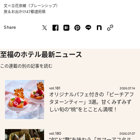
文＝立花奈緒（ブレーンシップ）
旅＆お出かけ
47都道府県
Share
至福のホテル最新ニュース
この連載の別の記事を読む
vol.181
2026.07.14
オリジナルパフェ付きの「ピーチアフ
タヌーンティー」3選。甘くみずみず
しい旬の“桃”をとことん満喫！
vol.180
2026.07.07
“旬”と“贅”を味わう「サマーアフタヌ