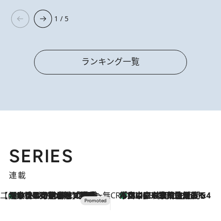
1 / 5
ランキング一覧
SERIES
連載
【CREA×星野リゾート】唯一無二。癒しと発見が待つ場所へ
【トンボの足水浴】ヒノキの香りに包まれて涼感マックス！約13℃の湧水かけ流しを避暑地「星野温泉 トンボの湯」で体験
2026.8.7
CREA'S CHOICE
「立川にも歌舞伎があるんだよ」 片岡仁左衛門・市川中車ら豪華座組みで4年目の立川立飛歌舞伎へ
2026.8.7