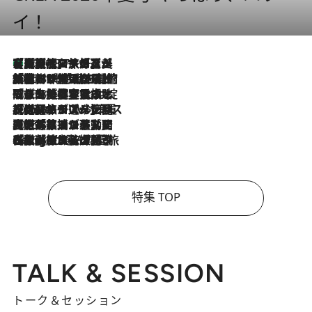
イ！
【厳選旅コスメ】「多機能アイテムがメイン！」旅好き美容エディターが選んだ夏旅ベストコスメを発表【Mサイズジップ】
2026.8.7
2026.8.6
「荷物が増えるほど旅ストレスは増す」美容ジャーナリストがたどり着いた最終結論。“化粧品を劇的に減らす”感動の凝縮美容とは
2026.8.6
「旅先には金髪ウィッグを持参」日本と同じメイクでは損してる!? 美容ジャーナリストが提案する“掟破りの旅美容”とは
2026.8.6
【厳選旅コスメ】「身軽さ＆UV対策重視！」ヘアアーティストshucoが選んだ夏旅ベストコスメを発表【Mサイズジップ】
2026.8.5
【厳選旅コスメ】国内をあちこち移動する河井菜摘が選んだ夏旅ベストコスメ発表！「リラックスアイテムはマスト」【Mサイズジップ】
2026.8.4
【厳選旅コスメ】「紫外線＆乾燥対策しながらメイク感も！」ヘア＆メイクGeorgeが選んだ夏旅ベストコスメを発表！【Mサイズジップ】
特集 TOP
TALK & SESSION
トーク＆セッション