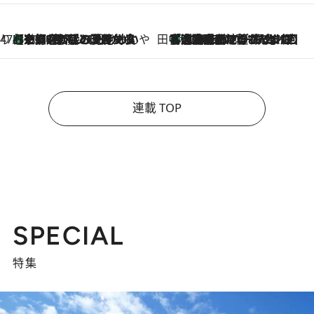
47都道府県の手みやげ ひんやりスイーツで夏を満喫
【京都府】この夏絶対食べたい 冷やしておいしいおやつ3選 ひと口目から心を掴む新緑のテリーヌ
2026.8.7
田中稲の勝手に再ブーム
「湘南乃風に憧れて」観客大盛上がりの“タオル回し”に、ラッパー顔負けの高速歌唱まで…さだまさし（74）のアグレッシブすぎる現在地
2026.8.7
連載 TOP
SPECIAL
特集