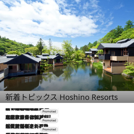
新着トピックス Hoshino Resorts
【トンボの足水浴】ヒノキの香りに包まれて涼感マックス！約13℃の湧水かけ流しを避暑地「星野温泉 トンボの湯」で体験
2026.8.7
2026.7.31
【ホテル帰省】という選択肢をOMOが提案。家族とほどよい距離を保つには「昼は実家、夜は気兼ねなくホテルで！」
2026.7.24
【夏限定ディナーコース】旬を迎える稚鮎や花ズッキーニなどをイタリア・トスカーナの郷土料理の手法で満喫！