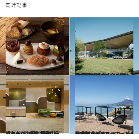
関連記事
2023.9.12
秋の味覚をとことん堪能！ ホテルの個性が冴える オータムアフタヌーンティー3選
旅＆お出かけ
2023.9.26
日本初のゼロエネルギーホテル 「ITOMACHI HOTEL 0」で ここだけの“愛媛のたのしみ”を体験
旅＆お出かけ
2023.9.5
ヒルトンの日本初進出ブランド “ヒルトン・ガーデン・イン”が 京都の好ロケーションに誕生！
旅＆お出かけ
2023.8.22
日本各地にニューオープン続々！ 「フェアフィールド・バイ・マリオット 道の駅ホテル」
旅＆お出かけ