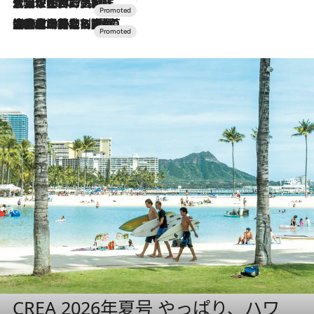
2026.7.17
「土佐和ハーブかき氷」がOMO7高知に登場！生姜、山椒、大葉など目にも舌にも涼を呼ぶ郷土の味
2026.7.10
NEW OPEN！【界 草津】名湯の地に誕生。趣の異なる2種の温泉と上州ならではの会席・蕎麦割烹など美食を味わう究極の癒やし旅
CREA 2026年夏号 やっぱり、ハワ