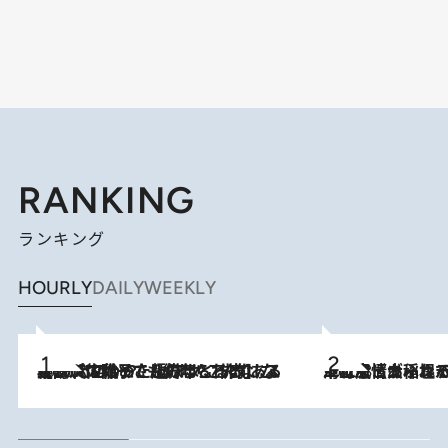
RANKING
ランキング
HOURLY
DAILY
WEEKLY
2026.8.5
【阿川佐和子さんの年とる力】なぜ70代で始めた趣味は“こんなに楽しい”のか？ ピアノ、俳句…スランプに陥っても続けられる“ある秘訣”とは
2026.8.5
下町風情あふれる台北屈指の人気エリア・大稲埕でセンスのいい台湾土産《ヴィン