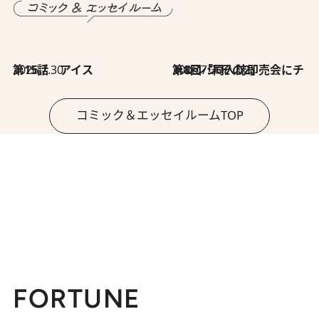
2026.7.30
第15話 アイス
2026.7.30
第8回「同人誌即売会にチャレンジ その2」
コミック＆エッセイルームTOP
FORTUNE