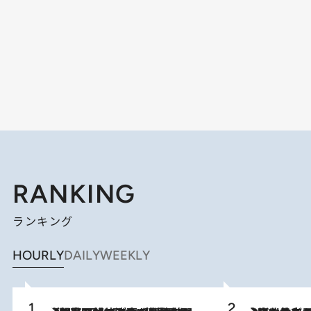
RANKING
ランキング
HOURLY
DAILY
WEEKLY