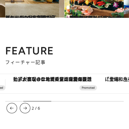
2023.9.5
ヒルトンの日本初進出ブランド “ヒルトン・ガーデン・イン”が 京都の好ロケーションに誕生！
旅＆お出かけ
2023.8.29
東京ベイサイドのホテルで レインボーブリッジを目の前に楽しむ バカンス気分のビアガーデン
旅＆お出かけ
FEATURE
フィーチャー記事
「土佐和ハーブかき氷」がOMO7高知に登場！生姜、山椒、大葉など目にも舌にも涼を呼ぶ郷土の味
【銀座で出合う最旬美容】美髪ケアや上質な眠
3
/
6