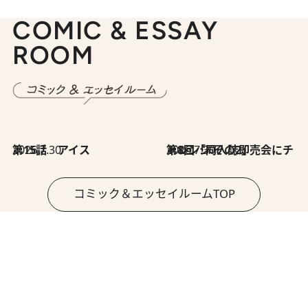
COMIC & ESSAY
ROOM
2026.7.30
第15話 アイス
2026.7.30
第8回「同人誌即売会にチャレンジ その2」
コミック＆エッセイルームTOP