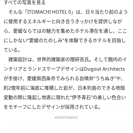
すべての写真を見る
そんな「ITOMACHI HOTEL 0」は、⽇々当たり前のよう
に使⽤するエネルギーと向き合うきっかけを提供しなが
ら、愛媛ならではの魅⼒を集めたホテル滞在を通し、ここ
にしかない“愛媛のたのしみ”を体験できるホテルを⽬指し
ている。
建築設計は、世界的建築家の隈研吾⽒。そして館内のイ
ンテリアとランドスケープデザインはDugout Architects
が手掛け、愛媛県⻄条市でみられる⾃噴井“うちぬき”や、
約2億年前に海底に堆積した岩が、⽇本列島のできる地殻
変動の際に隆起し地表に現れた“伊予⻘⽯”の美しい⾊合い
をモチーフにしたデザインが採用されている。
ADVERTISEMENT