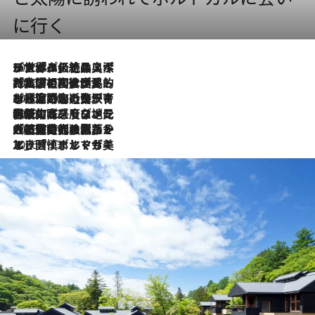
に行く
2026.8.8
リスボンの絶品スイーツ「パステル・デ・ナタ」とは？ポルトガル伝統の奥深い世界へ
2026.7.27
「私の祖国はポルトガル語です」国民的詩人フェルナンド・ペソアと、彼が愛した文学の街を歩く
2026.7.26
ポルトガル近海が育む極上の海の幸。キリリと冷えた白ワインと愉しむ、シーフード専門店の贅沢
2026.7.22
伝統の味をモダンに昇華。高感度な地元客が集う、リスボンの最旬ガストロノミー
2026.7.21
大航海時代の栄華から、震災、独裁、そして革命へ。ポルトガル・首都リスボンの石畳に刻まれた「歴史の光と影」
2026.7.13
エッセイ・ヤマザキマリ「慎ましくも美しき国 ポルトガル」