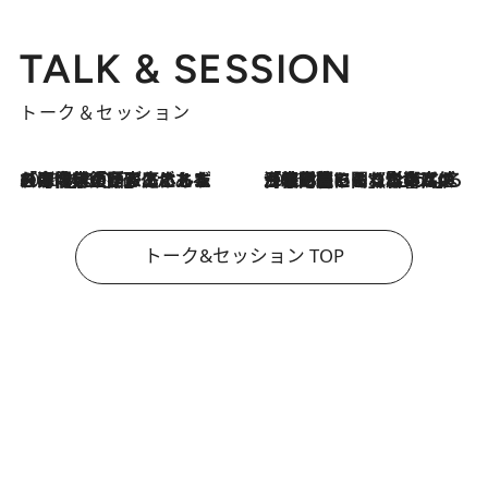
TALK & SESSION
トーク＆セッション
2026.8.3
「今後値上げがあるとすれば…」「リスクがあるのは今年の冬」エネルギー専門家が語る、ホルムズ海峡封鎖が家庭にもたらす“ある心配”
2026.8.3
「住宅建てられない…」「サーチャージ料の高値が続いている」ホルムズ海峡封鎖による影響はいつまで続く？《エネルギー専門家に聞く“どうなる日本の暮らし”》
トーク&セッション TOP