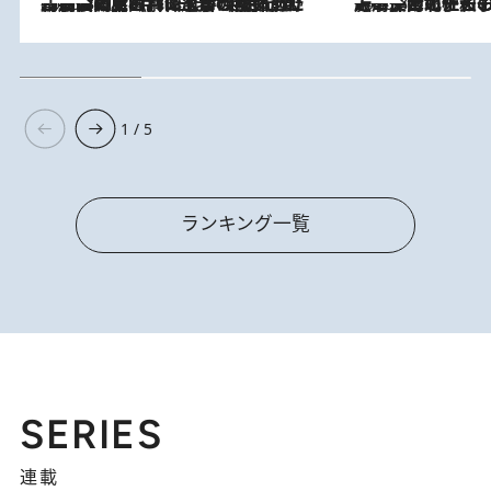
2026.8.8
「最後に見られてよかった」上野動物園の東園パンダ舎が解体前に特別公開。8月16日まで延長されたパネル展と共に辿る“半世紀”のパンダ飼育《解体工事の図面あり》
2026.8.3
《「文士の子ども被害者の会」発足！》阿川佐和子（72）が語る遠藤周作に北杜夫、劇作家・矢代静一の子どもたちの“文豪プライベート事件簿”
1 / 5
ランキング一覧
SERIES
連載