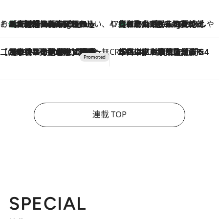
そおだよおこの関西おいしい、おやつ紀行
［大阪府箕面市］一皿一皿目の前で仕上げられる、料理を巧みに組み込んだアシェットデセールコース「ミチル アシェット デセール（Michiru assiette dessert）」
47 Minutes Ago
47都道府県の手みやげ ひんやりスイーツで夏を満喫
【和歌山県】この夏絶対食べたい 冷やしておいしいおやつ3選 みかんがごろっと丸ごと入ったジュレ
47 Minutes Ago
【CREA×星野リゾート】唯一無二。癒しと発見が待つ場所へ
2026.8.7
【トンボの足水浴】ヒノキの香りに包まれて涼感マックス！約13℃の湧水かけ流しを避暑地「星野温泉 トンボの湯」で体験
CREA'S CHOICE
2026.8.7
「立川にも歌舞伎があるんだよ」 片岡仁左衛門・市川中車ら豪華座組みで4年目の立川立飛歌舞伎へ
連載 TOP
SPECIAL