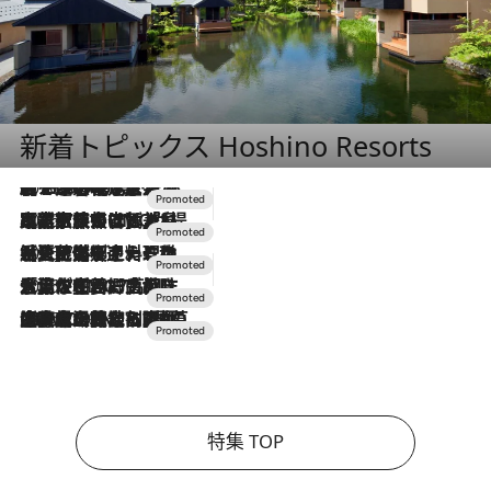
新着トピックス Hoshino Resorts
2026.8.7
【トンボの足水浴】ヒノキの香りに包まれて涼感マックス！約13℃の湧水かけ流しを避暑地「星野温泉 トンボの湯」で体験
2026.7.31
【ホテル帰省】という選択肢をOMOが提案。家族とほどよい距離を保つには「昼は実家、夜は気兼ねなくホテルで！」
2026.7.24
【夏限定ディナーコース】旬を迎える稚鮎や花ズッキーニなどをイタリア・トスカーナの郷土料理の手法で満喫！
2026.7.17
「土佐和ハーブかき氷」がOMO7高知に登場！生姜、山椒、大葉など目にも舌にも涼を呼ぶ郷土の味
2026.7.10
NEW OPEN！【界 草津】名湯の地に誕生。趣の異なる2種の温泉と上州ならではの会席・蕎麦割烹など美食を味わう究極の癒やし旅
特集 TOP