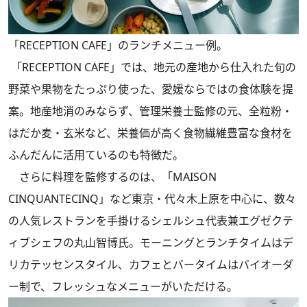
「RECEPTION CAFE」のランチメニュー例。
「RECEPTION CAFE」では、地元の産地から仕⼊れた旬の
野菜や果物をたっぷり使った、愛媛ならではの食体験を提
案。地産地消のみならず、管理栄養⼠監修の元、全粒粉・
はだか⻨・⽞⽶など、栄養価が⾼く⾷物繊維豊富な⾷材を
ふんだんに活⽤ているのも特徴だ。
さらに料理を監修するのは、「MAISON
CINQUANTECINQ」など東京・代々⽊上原を中⼼に、数々
の⼈気レストランを⼿掛けるシェルシュ代表兼エグゼクテ
ィブシェフの丸⼭智博⽒。モーニングとランチタイムはデ
リカテッセンスタイル、カフェとバータイムはバイオーダ
ー制で、フレッシュなメニューがいただける。