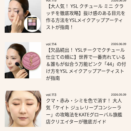
vol.115
2026.06.09
【大人気！ YSL クチュール ミニ クラ
ッチを徹底攻略】抜け感のある目元を
作る方法をYSLメイクアップアーティ
ストが指南！
vol.114
2026.06.09
【欠品続出！ YSLチークでクチュール
仕立ての頬に】世界で一番売れている
＆誰もが似合う万能ピンク「44」の付
け方をYSL メイクアップアーティスト
が指南
vol.113
2026.05.09
クマ・赤み・シミを色で消す！ 大人
気「ケイト ジュレリープコンシーラ
ー」の攻略法をKATEグローバル旗艦
店クリエイターが徹底ガイド