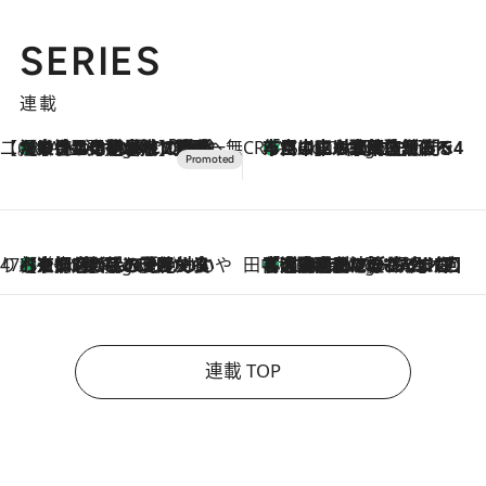
SERIES
連載
【CREA×星野リゾート】唯一無二。癒しと発見が待つ場所へ
【トンボの足水浴】ヒノキの香りに包まれて涼感マックス！約13℃の湧水かけ流しを避暑地「星野温泉 トンボの湯」で体験
2 Hours Ago
CREA'S CHOICE
「立川にも歌舞伎があるんだよ」 片岡仁左衛門・市川中車ら豪華座組みで4年目の立川立飛歌舞伎へ
4 Hours Ago
47都道府県の手みやげ ひんやりスイーツで夏を満喫
【京都府】この夏絶対食べたい 冷やしておいしいおやつ3選 ひと口目から心を掴む新緑のテリーヌ
4 Hours Ago
田中稲の勝手に再ブーム
「湘南乃風に憧れて」観客大盛上がりの“タオル回し”に、ラッパー顔負けの高速歌唱まで…さだまさし（74）のアグレッシブすぎる現在地
9 Hours Ago
連載 TOP