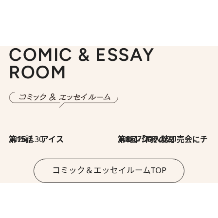
COMIC & ESSAY
ROOM
2026.7.30
第15話 アイス
2026.7.30
第8回「同人誌即売会にチャレンジ その2」
コミック＆エッセイルームTOP