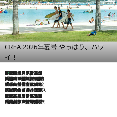
CREA 2026年夏号 やっぱり、ハワ
イ！
【厳選旅コスメ】「多機能アイテムがメイン！」旅好き美容エディターが選んだ夏旅ベストコスメを発表【Mサイズジップ】
4 Hours Ago
2026.8.6
「荷物が増えるほど旅ストレスは増す」美容ジャーナリストがたどり着いた最終結論。“化粧品を劇的に減らす”感動の凝縮美容とは
2026.8.6
「旅先には金髪ウィッグを持参」日本と同じメイクでは損してる!? 美容ジャーナリストが提案する“掟破りの旅美容”とは
2026.8.6
【厳選旅コスメ】「身軽さ＆UV対策重視！」ヘアアーティストshucoが選んだ夏旅ベストコスメを発表【Mサイズジップ】
2026.8.5
【厳選旅コスメ】国内をあちこち移動する河井菜摘が選んだ夏旅ベストコスメ発表！「リラックスアイテムはマスト」【Mサイズジップ】
2026.8.4
【厳選旅コスメ】「紫外線＆乾燥対策しながらメイク感も！」ヘア＆メイクGeorgeが選んだ夏旅ベストコスメを発表！【Mサイズジップ】