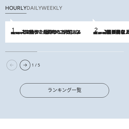
HOURLY
DAILY
WEEKLY
2026.8.5
【阿川佐和子さんの年とる力】なぜ70代で始めた趣味は“こんなに楽しい”のか？ ピアノ、俳句…スランプに陥っても続けられる“ある秘訣”とは
2026.8.5
【なぜ吉沢亮は「気配を消せる」のか？】興行収入208億の『国宝』を経て挑むミュージカル『ディア・エヴァン・ハンセン』。トップ俳優が舞台上でさらけ出した“孤独”とは
1 / 5
ランキング一覧