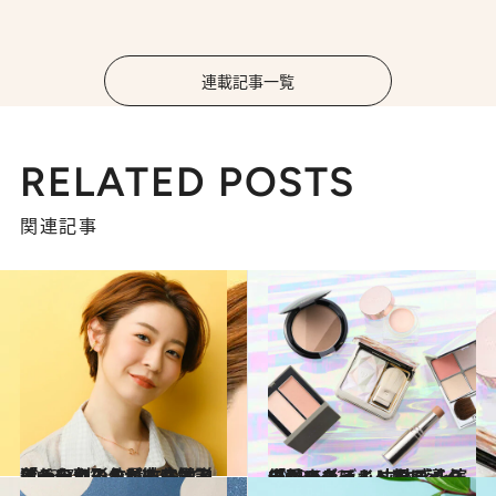
連載記事一覧
RELATED POSTS
関連記事
2023.7.21
「チークの入れ方」もう迷わない！ RMK シニアアーティストが徹底解説 色、入れる位置、失敗しにくい剤形も
ビューティ＆ヘルス
2023.6.13
「顔のたるみ」をメイクで引き上げ！ 立体感を演出してスッキリ顔に導く 優秀ハイライト＆シェーディング
ビューティ＆ヘルス