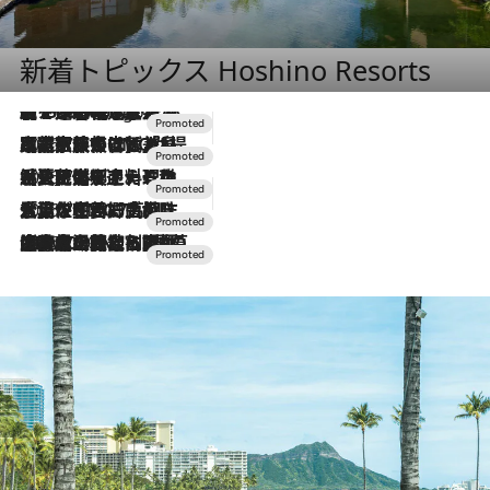
新着トピックス Hoshino Resorts
【トンボの足水浴】ヒノキの香りに包まれて涼感マックス！約13℃の湧水かけ流しを避暑地「星野温泉 トンボの湯」で体験
2 Hours Ago
2026.7.31
【ホテル帰省】という選択肢をOMOが提案。家族とほどよい距離を保つには「昼は実家、夜は気兼ねなくホテルで！」
2026.7.24
【夏限定ディナーコース】旬を迎える稚鮎や花ズッキーニなどをイタリア・トスカーナの郷土料理の手法で満喫！
2026.7.17
「土佐和ハーブかき氷」がOMO7高知に登場！生姜、山椒、大葉など目にも舌にも涼を呼ぶ郷土の味
2026.7.10
NEW OPEN！【界 草津】名湯の地に誕生。趣の異なる2種の温泉と上州ならではの会席・蕎麦割烹など美食を味わう究極の癒やし旅