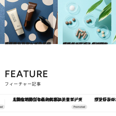
2022.10.30
「黒ずみ毛穴」が見えなくなる！ ヘアメイク直伝の「毛穴レス」メイク 愛用の化粧下地＆パウダーも公開
ビューティ＆ヘルス
2023.7.18
最新ダイエットサプリおすすめ5選 美容ライターが進化を実感！ 夏本番「ゆるみボディ」を徹底ケア
ビューティ＆ヘルス
FEATURE
フィーチャー記事
ヴァシュロン・コンスタンタン「オーヴァーシーズ・オートマティック」。旅愛好家のお気に入りコレクションから、ジェンダーレスな新作が登場