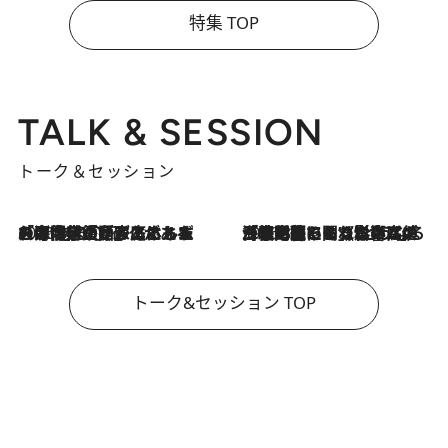
特集 TOP
TALK & SESSION
トーク＆セッション
2026.8.3
「今後値上げがあるとすれば…」「リスクがあるのは今年の冬」エネルギー専門家が語る、ホルムズ海峡封鎖が家庭にもたらす“ある心配”
2026.8.3
「住宅建てられない…」「サーチャージ料の高値が続いている」ホルムズ海峡封鎖による影響はいつまで続く？《エネルギー専門家に聞く“どうなる日本の暮らし”》
トーク&セッション TOP