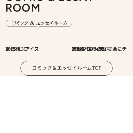
ROOM
2026.7.30
第15話 アイス
2026.7.30
第8回「同人誌即売会にチャレンジ その2」
コミック＆エッセイルームTOP