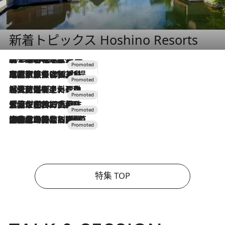
新着トピックス Hoshino Resorts
2026.8.7
【トンボの足水浴】ヒノキの香りに包まれて涼感マックス！約13℃の湧水かけ流しを避暑地「星野温泉 トンボの湯」で体験
2026.7.31
【ホテル帰省】という選択肢をOMOが提案。家族とほどよい距離を保つには「昼は実家、夜は気兼ねなくホテルで！」
2026.7.24
【夏限定ディナーコース】旬を迎える稚鮎や花ズッキーニなどをイタリア・トスカーナの郷土料理の手法で満喫！
2026.7.17
「土佐和ハーブかき氷」がOMO7高知に登場！生姜、山椒、大葉など目にも舌にも涼を呼ぶ郷土の味
2026.7.10
NEW OPEN！【界 草津】名湯の地に誕生。趣の異なる2種の温泉と上州ならではの会席・蕎麦割烹など美食を味わう究極の癒やし旅
特集 TOP