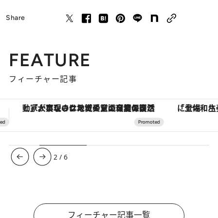
Share
FEATURE
フィーチャー記事
「土佐和ハーブかき氷」がOMO7高知に登場！生姜、山椒、大葉など目にも舌にも涼を呼ぶ郷土の味
ヴァシュロン・コンスタンタン
3
/
6
フィーチャー記事一覧