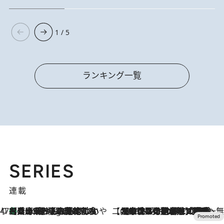
1 / 5
ランキング一覧
SERIES
連載
47都道府県の手みやげ ひんやりスイーツで夏を満喫
【兵庫県】この夏絶対食べたい 冷やしておいしいおやつ3選 淡路島の恵みをジェラートに集約
6 Hours Ago
【CREA×星野リゾート】唯一無二。癒しと発見が待つ場所へ
2026.8.7
【トンボの足水浴】ヒノキの香りに包まれて涼感マックス！約13℃の湧水かけ流しを避暑地「星野温泉 トンボの湯」で体験