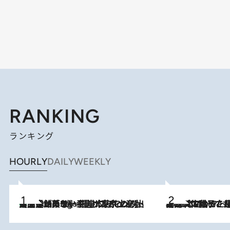
RANKING
ランキング
HOURLY
DAILY
WEEKLY
【間違いのない王道・東京土産】資生堂パーラー 銀座本店でのみ出会える銘菓5選《極上プディング・濃厚チーズケーキ・ボンボンショコラほか》
6 Hours Ago
2026.8.5
【阿川佐和子さんの年とる力】なぜ70代で始めた趣味は“こんなに楽しい”のか？ ピアノ、俳句…スランプに陥っても続けられる“ある秘訣”とは