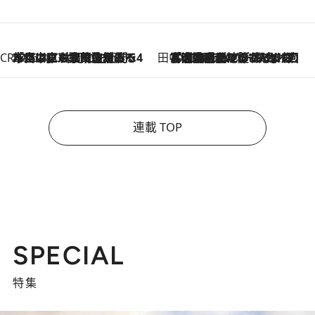
CREA'S CHOICE
2026.8.7
「立川にも歌舞伎があるんだよ」 片岡仁左衛門・市川中車ら豪華座組みで4年目の立川立飛歌舞伎へ
田中稲の勝手に再ブーム
2026.8.7
「湘南乃風に憧れて」観客大盛上がりの“タオル回し”に、ラッパー顔負けの高速歌唱まで…さだまさし（74）のアグレッシブすぎる現在地
連載 TOP
SPECIAL
特集