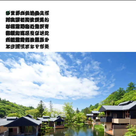
リスボンの絶品スイーツ「パステル・デ・ナタ」とは？ポルトガル伝統の奥深い世界へ
6 Hours Ago
2026.7.27
「私の祖国はポルトガル語です」国民的詩人フェルナンド・ペソアと、彼が愛した文学の街を歩く
2026.7.26
ポルトガル近海が育む極上の海の幸。キリリと冷えた白ワインと愉しむ、シーフード専門店の贅沢
2026.7.22
伝統の味をモダンに昇華。高感度な地元客が集う、リスボンの最旬ガストロノミー
2026.7.21
大航海時代の栄華から、震災、独裁、そして革命へ。ポルトガル・首都リスボンの石畳に刻まれた「歴史の光と影」
2026.7.13
エッセイ・ヤマザキマリ「慎ましくも美しき国 ポルトガル」