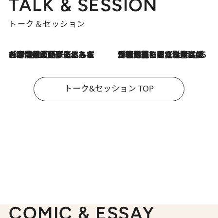
TALK & SESSION
トーク＆セッション
2026.8.3
「今後値上げがあるとすれば…」「リスクがあるのは今年の冬」エネルギー専門家が語る、ホルムズ海峡封鎖が家庭にもたらす“ある心配”
2026.8.3
「住宅建てられない…」「サーチャージ料の高値が続いている」ホルムズ海峡封鎖による影響はいつまで続く？《エネルギー専門家に聞く“どうなる日本の暮らし”》
トーク&セッション TOP
COMIC & ESSAY