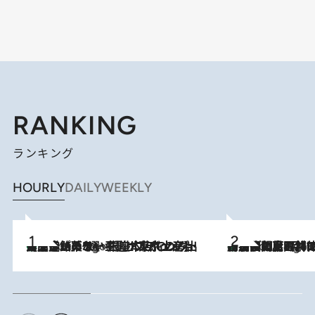
RANKING
ランキング
HOURLY
DAILY
WEEKLY
【間違いのない王道・東京土産】資生堂パーラー 銀座本店でのみ出会える銘菓5選《極上プディング・濃厚チーズケーキ・ボンボンショコラほか》
7 Hours Ago
「最後に見られてよかった」上野動物園の東園パンダ舎が解体前に特別公開。8月16日まで延長されたパネル展と共に辿る“半世紀”のパンダ飼育《解体工事の図面あり》
7 Hours Ago