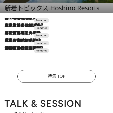
新着トピックス Hoshino Resorts
2026.8.7
【トンボの足水浴】ヒノキの香りに包まれて涼感マックス！約13℃の湧水かけ流しを避暑地「星野温泉 トンボの湯」で体験
2026.7.31
【ホテル帰省】という選択肢をOMOが提案。家族とほどよい距離を保つには「昼は実家、夜は気兼ねなくホテルで！」
2026.7.24
【夏限定ディナーコース】旬を迎える稚鮎や花ズッキーニなどをイタリア・トスカーナの郷土料理の手法で満喫！
2026.7.17
「土佐和ハーブかき氷」がOMO7高知に登場！生姜、山椒、大葉など目にも舌にも涼を呼ぶ郷土の味
2026.7.10
NEW OPEN！【界 草津】名湯の地に誕生。趣の異なる2種の温泉と上州ならではの会席・蕎麦割烹など美食を味わう究極の癒やし旅
特集 TOP
TALK & SESSION