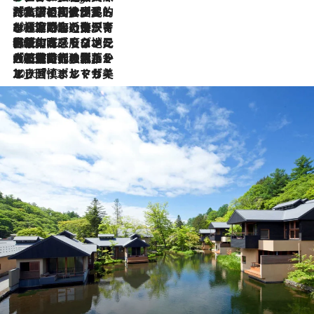
2026.7.27
「私の祖国はポルトガル語です」国民的詩人フェルナンド・ペソアと、彼が愛した文学の街を歩く
2026.7.26
ポルトガル近海が育む極上の海の幸。キリリと冷えた白ワインと愉しむ、シーフード専門店の贅沢
2026.7.22
伝統の味をモダンに昇華。高感度な地元客が集う、リスボンの最旬ガストロノミー
2026.7.21
大航海時代の栄華から、震災、独裁、そして革命へ。ポルトガル・首都リスボンの石畳に刻まれた「歴史の光と影」
2026.7.13
エッセイ・ヤマザキマリ「慎ましくも美しき国 ポルトガル」