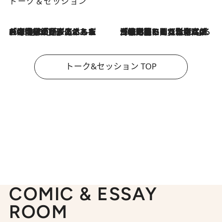
トーク＆セッション
2026.8.3
「今後値上げがあるとすれば…」「リスクがあるのは今年の冬」エネルギー専門家が語る、ホルムズ海峡封鎖が家庭にもたらす“ある心配”
2026.8.3
「住宅建てられない…」「サーチャージ料の高値が続いている」ホルムズ海峡封鎖による影響はいつまで続く？《エネルギー専門家に聞く“どうなる日本の暮らし”》
トーク&セッション TOP
COMIC & ESSAY
ROOM