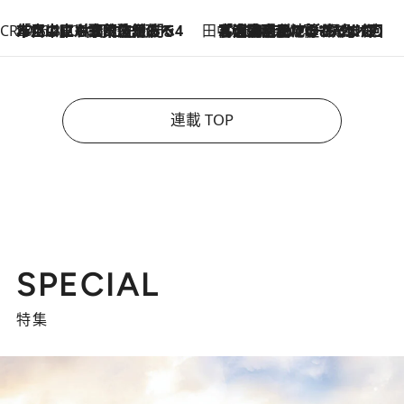
CREA'S CHOICE
2026.8.7
「立川にも歌舞伎があるんだよ」 片岡仁左衛門・市川中車ら豪華座組みで4年目の立川立飛歌舞伎へ
田中稲の勝手に再ブーム
2026.8.7
「湘南乃風に憧れて」観客大盛上がりの“タオル回し”に、ラッパー顔負けの高速歌唱まで…さだまさし（74）のアグレッシブすぎる現在地
連載 TOP
SPECIAL
特集