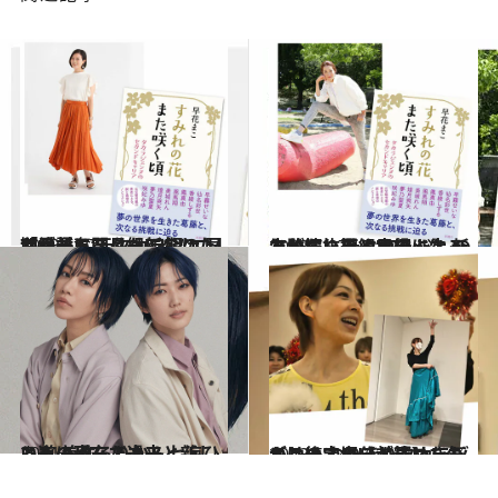
2023.5.27
「絶対にスターになりたかった」 元タカラジェンヌが語る、月組92期の 同期愛と奮闘した新公“エリザベート”
カルチャー
2023.5.27
ぶれない星組男役になるために… 元タカラジェンヌが振り返る宝塚人生 新人公演抜擢と“アンドレの失敗”
カルチャー
2021.6.17
ともに歩んだ過去と新しい道 美弥るりか＆七海ひろきの現在・未来
カルチャー
2023.5.14
ここは宝塚!? ときめきだらけの なりきりタカラヅカレッスン【前篇】レッスン後、自分が輝いた気がします
ビューティ＆ヘルス