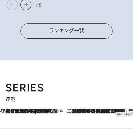
1 / 5
ランキング一覧
SERIES
連載
47都道府県の手みやげ ひんやりスイーツで夏を満喫
【兵庫県】この夏絶対食べたい 冷やしておいしいおやつ3選 淡路島の恵みをジェラートに集約
7 Hours Ago
【CREA×星野リゾート】唯一無二。癒しと発見が待つ場所へ
2026.8.7
【トンボの足水浴】ヒノキの香りに包まれて涼感マックス！約13℃の湧水かけ流しを避暑地「星野温泉 トンボの湯」で体験