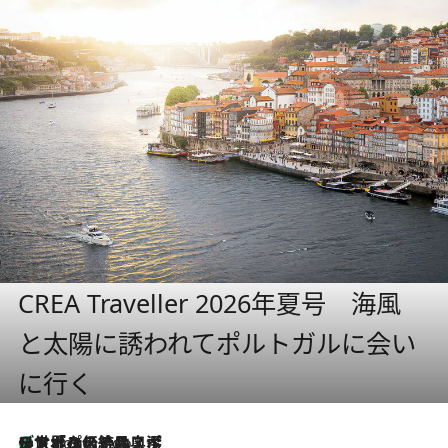
CREA Traveller 2026年夏号 海風
と太陽に誘われてポルトガルに会い
に行く
リスボンの絶品スイーツ「パステル・デ・ナタ」とは？ポルトガル伝統の奥深い世界へ
7 Hours Ago