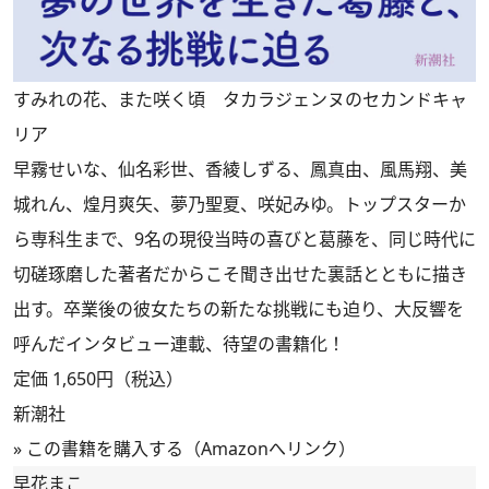
すみれの花、また咲く頃 タカラジェンヌのセカンドキャ
リア
早霧せいな、仙名彩世、香綾しずる、鳳真由、風馬翔、美
城れん、煌月爽矢、夢乃聖夏、咲妃みゆ。トップスターか
ら専科生まで、9名の現役当時の喜びと葛藤を、同じ時代に
切磋琢磨した著者だからこそ聞き出せた裏話とともに描き
出す。卒業後の彼女たちの新たな挑戦にも迫り、大反響を
呼んだインタビュー連載、待望の書籍化！
定価 1,650円（税込）
新潮社
»
この書籍を購入する（Amazonへリンク）
早花まこ