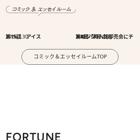
2026.7.30
第15話 アイス
2026.7.30
第8回「同人誌即売会にチャレンジ その2」
コミック＆エッセイルームTOP
FORTUNE