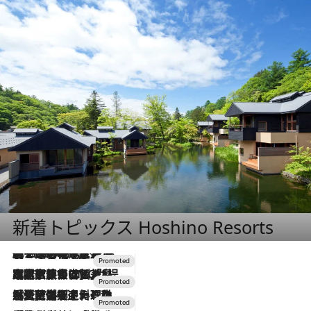
新着トピックス Hoshino Resorts
2026.8.7
【トンボの足水浴】ヒノキの香りに包まれて涼感マックス！約13℃の湧水かけ流しを避暑地「星野温泉 トンボの湯」で体験
2026.7.31
【ホテル帰省】という選択肢をOMOが提案。家族とほどよい距離を保つには「昼は実家、夜は気兼ねなくホテルで！」
2026.7.24
【夏限定ディナーコース】旬を迎える稚鮎や花ズッキーニなどをイタリア・トスカーナの郷土料理の手法で満喫！