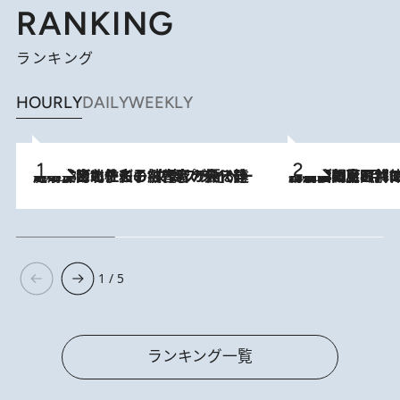
RANKING
ランキング
HOURLY
DAILY
WEEKLY
2026.8.3
《「文士の子ども被害者の会」発足！》阿川佐和子（72）が語る遠藤周作に北杜夫、劇作家・矢代静一の子どもたちの“文豪プライベート事件簿”
2026.8.8
「最後に見られてよかった」上野動物園の東園パンダ舎が解体前に特別公開。8月16日まで延長されたパネル展と共に辿る“半世紀”のパンダ飼育《解体工事の図面あり》
1 / 5
ランキング一覧