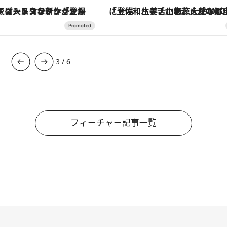
「土佐和ハーブかき氷」がOMO7高知に登場！生姜、山椒、大葉など目にも舌にも涼を呼ぶ郷土の味
【銀座で出合う最旬美容】美髪ケアや上質な眠
3
/
6
フィーチャー記事一覧