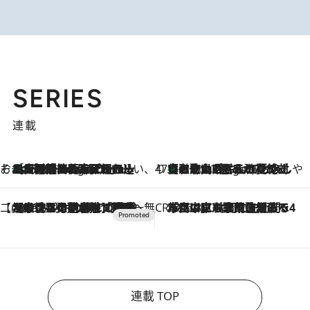
SERIES
連載
そおだよおこの関西おいしい、おやつ紀行
［大阪府箕面市］一皿一皿目の前で仕上げられる、料理を巧みに組み込んだアシェットデセールコース「ミチル アシェット デセール（Michiru assiette dessert）」
6 Hours Ago
47都道府県の手みやげ ひんやりスイーツで夏を満喫
【和歌山県】この夏絶対食べたい 冷やしておいしいおやつ3選 みかんがごろっと丸ごと入ったジュレ
6 Hours Ago
【CREA×星野リゾート】唯一無二。癒しと発見が待つ場所へ
2026.8.7
【トンボの足水浴】ヒノキの香りに包まれて涼感マックス！約13℃の湧水かけ流しを避暑地「星野温泉 トンボの湯」で体験
CREA'S CHOICE
2026.8.7
「立川にも歌舞伎があるんだよ」 片岡仁左衛門・市川中車ら豪華座組みで4年目の立川立飛歌舞伎へ
連載 TOP