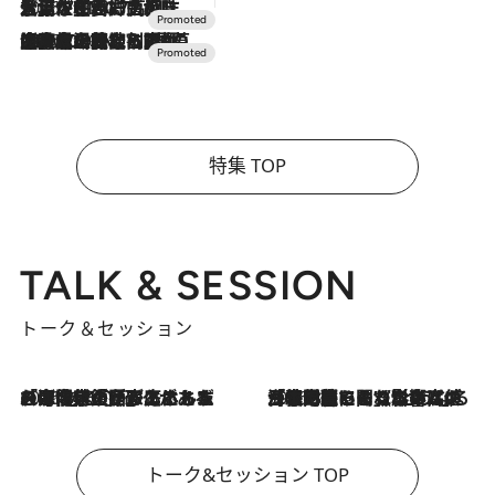
2026.7.17
「土佐和ハーブかき氷」がOMO7高知に登場！生姜、山椒、大葉など目にも舌にも涼を呼ぶ郷土の味
2026.7.10
NEW OPEN！【界 草津】名湯の地に誕生。趣の異なる2種の温泉と上州ならではの会席・蕎麦割烹など美食を味わう究極の癒やし旅
特集 TOP
TALK & SESSION
トーク＆セッション
2026.8.3
「今後値上げがあるとすれば…」「リスクがあるのは今年の冬」エネルギー専門家が語る、ホルムズ海峡封鎖が家庭にもたらす“ある心配”
2026.8.3
「住宅建てられない…」「サーチャージ料の高値が続いている」ホルムズ海峡封鎖による影響はいつまで続く？《エネルギー専門家に聞く“どうなる日本の暮らし”》
トーク&セッション TOP