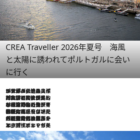
CREA Traveller 2026年夏号 海風
と太陽に誘われてポルトガルに会い
に行く
2026.8.8
リスボンの絶品スイーツ「パステル・デ・ナタ」とは？ポルトガル伝統の奥深い世界へ
2026.7.27
「私の祖国はポルトガル語です」国民的詩人フェルナンド・ペソアと、彼が愛した文学の街を歩く
2026.7.26
ポルトガル近海が育む極上の海の幸。キリリと冷えた白ワインと愉しむ、シーフード専門店の贅沢
2026.7.22
伝統の味をモダンに昇華。高感度な地元客が集う、リスボンの最旬ガストロノミー
2026.7.21
大航海時代の栄華から、震災、独裁、そして革命へ。ポルトガル・首都リスボンの石畳に刻まれた「歴史の光と影」
2026.7.13
エッセイ・ヤマザキマリ「慎ましくも美しき国 ポルトガル」