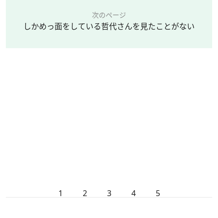
次のページ
しかめっ面をしている哲代さんを見たことがない
1
2
3
4
5