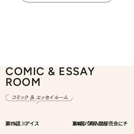
COMIC & ESSAY
ROOM
2026.7.30
第15話 アイス
2026.7.30
第8回「同人誌即売会にチャレンジ その2」