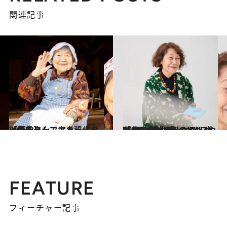
関連記事
2023.2.4
【画像】シニアカー「タッタッタ」で走る哲代おばあちゃん
カルチャー
2022.3.15
75歳・名コラムニスト中野 翠に学ぶ 楽しくすこやかな“老後生活”のヒント 「心配し始めたらキリがないじゃない」
カルチャー
FEATURE
フィーチャー記事