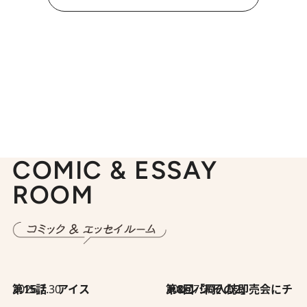
COMIC & ESSAY
ROOM
2026.7.30
第15話 アイス
2026.7.30
第8回「同人誌即売会にチャレンジ その2」