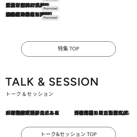
2026.7.17
「土佐和ハーブかき氷」がOMO7高知に登場！生姜、山椒、大葉など目にも舌にも涼を呼ぶ郷土の味
2026.7.10
NEW OPEN！【界 草津】名湯の地に誕生。趣の異なる2種の温泉と上州ならではの会席・蕎麦割烹など美食を味わう究極の癒やし旅
特集 TOP
TALK & SESSION
トーク＆セッション
2026.8.3
「今後値上げがあるとすれば…」「リスクがあるのは今年の冬」エネルギー専門家が語る、ホルムズ海峡封鎖が家庭にもたらす“ある心配”
2026.8.3
「住宅建てられない…」「サーチャージ料の高値が続いている」ホルムズ海峡封鎖による影響はいつまで続く？《エネルギー専門家に聞く“どうなる日本の暮らし”》
トーク&セッション TOP