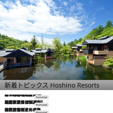
新着トピックス Hoshino Resorts
2026.8.7
【トンボの足水浴】ヒノキの香りに包まれて涼感マックス！約13℃の湧水かけ流しを避暑地「星野温泉 トンボの湯」で体験
2026.7.31
【ホテル帰省】という選択肢をOMOが提案。家族とほどよい距離を保つには「昼は実家、夜は気兼ねなくホテルで！」
2026.7.24
【夏限定ディナーコース】旬を迎える稚鮎や花ズッキーニなどをイタリア・トスカーナの郷土料理の手法で満喫！