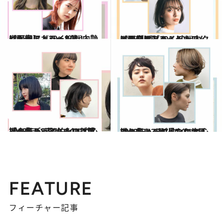
2023.4.5
【画像】《30・40代向け》春にトライしたい 艶やかヘアカラー8選
ビューティ＆ヘルス
2023.4.5
【画像】《30・40代向け》春にトライしたい クールなボブ＆ミディアム＆ロブ5選
ビューティ＆ヘルス
2023.1.11
この冬トライしたいヘアスタイル8選 クールなボブ＆ミディアム＆ロブ篇 2023年ヘアスタイルで心機一転
ビューティ＆ヘルス
2022.12.26
この冬トライしたい大人ショート7選 「こんな風にしたい」が見つかる！ 2023年ヘアスタイルで心機一転
ビューティ＆ヘルス
FEATURE
フィーチャー記事