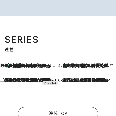
SERIES
連載
そおだよおこの関西おいしい、おやつ紀行
［大阪府箕面市］一皿一皿目の前で仕上げられる、料理を巧みに組み込んだアシェットデセールコース「ミチル アシェット デセール（Michiru assiette dessert）」
2 Hours Ago
47都道府県の手みやげ ひんやりスイーツで夏を満喫
【和歌山県】この夏絶対食べたい 冷やしておいしいおやつ3選 みかんがごろっと丸ごと入ったジュレ
2 Hours Ago
【CREA×星野リゾート】唯一無二。癒しと発見が待つ場所へ
2026.8.7
【トンボの足水浴】ヒノキの香りに包まれて涼感マックス！約13℃の湧水かけ流しを避暑地「星野温泉 トンボの湯」で体験
CREA'S CHOICE
2026.8.7
「立川にも歌舞伎があるんだよ」 片岡仁左衛門・市川中車ら豪華座組みで4年目の立川立飛歌舞伎へ
連載 TOP