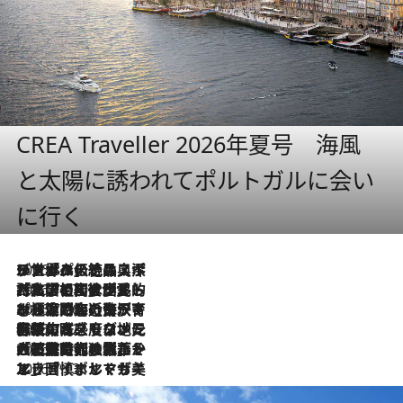
CREA Traveller 2026年夏号 海風
と太陽に誘われてポルトガルに会い
に行く
2026.8.8
リスボンの絶品スイーツ「パステル・デ・ナタ」とは？ポルトガル伝統の奥深い世界へ
2026.7.27
「私の祖国はポルトガル語です」国民的詩人フェルナンド・ペソアと、彼が愛した文学の街を歩く
2026.7.26
ポルトガル近海が育む極上の海の幸。キリリと冷えた白ワインと愉しむ、シーフード専門店の贅沢
2026.7.22
伝統の味をモダンに昇華。高感度な地元客が集う、リスボンの最旬ガストロノミー
2026.7.21
大航海時代の栄華から、震災、独裁、そして革命へ。ポルトガル・首都リスボンの石畳に刻まれた「歴史の光と影」
2026.7.13
エッセイ・ヤマザキマリ「慎ましくも美しき国 ポルトガル」