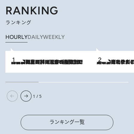
RANKING
ランキング
HOURLY
DAILY
WEEKLY
2026.8.8
「最後に見られてよかった」上野動物園の東園パンダ舎が解体前に特別公開。8月16日まで延長されたパネル展と共に辿る“半世紀”のパンダ飼育《解体工事の図面あり》
2026.8.3
《「文士の子ども被害者の会」発足！》阿川佐和子（72）が語る遠藤周作に北杜夫、劇作家・矢代静一の子どもたちの“文豪プライベート事件簿”
1 / 5
ランキング一覧