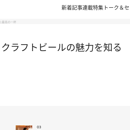
新着記事
連載
特集
トーク＆セ
た最高の一杯
 クラフトビールの魅力を知る 
03