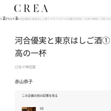
トップ
カルチャー
河合優実と東京はしご酒① クラフトビールの魅力を知る 「びあマ神田」で見つけ
河合優実と東京はしご酒①
高の一杯
びあマ神田篇
赤山恭子
この企画の別の記事を見る
02