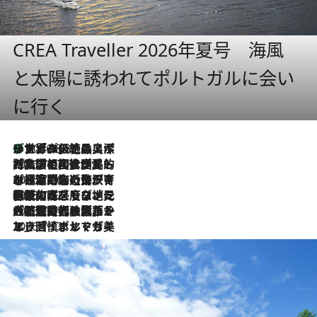
CREA Traveller 2026年夏号 海風
と太陽に誘われてポルトガルに会い
に行く
リスボンの絶品スイーツ「パステル・デ・ナタ」とは？ポルトガル伝統の奥深い世界へ
2026.8.8
2026.7.27
「私の祖国はポルトガル語です」国民的詩人フェルナンド・ペソアと、彼が愛した文学の街を歩く
2026.7.26
ポルトガル近海が育む極上の海の幸。キリリと冷えた白ワインと愉しむ、シーフード専門店の贅沢
2026.7.22
伝統の味をモダンに昇華。高感度な地元客が集う、リスボンの最旬ガストロノミー
2026.7.21
大航海時代の栄華から、震災、独裁、そして革命へ。ポルトガル・首都リスボンの石畳に刻まれた「歴史の光と影」
2026.7.13
エッセイ・ヤマザキマリ「慎ましくも美しき国 ポルトガル」