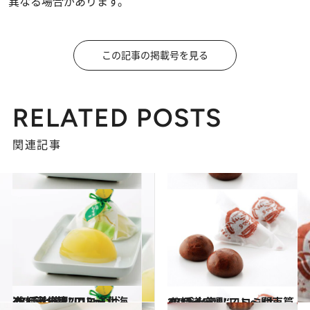
異なる場合があります。
この記事の掲載号を見る
RELATED POSTS
関連記事
2012.11.28
47都道府県“口コミ付き”手土産リスト～北海道・東北篇2012～
グルメ
2012.11.29
47都道府県“口コミ付き”手土産リスト～関東篇2012～
グルメ