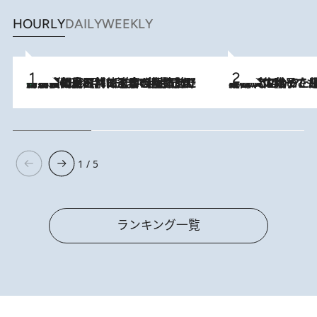
HOURLY
DAILY
WEEKLY
「最後に見られてよかった」上野動物園の東園パンダ舎が解体前に特別公開。8月16日まで延長されたパネル展と共に辿る“半世紀”のパンダ飼育《解体工事の図面あり》
2026.8.8
2026.8.5
【阿川佐和子さんの年とる力】なぜ70代で始めた趣味は“こんなに楽しい”のか？ ピアノ、俳句…スランプに陥っても続けられる“ある秘訣”とは
1 / 5
ランキング一覧