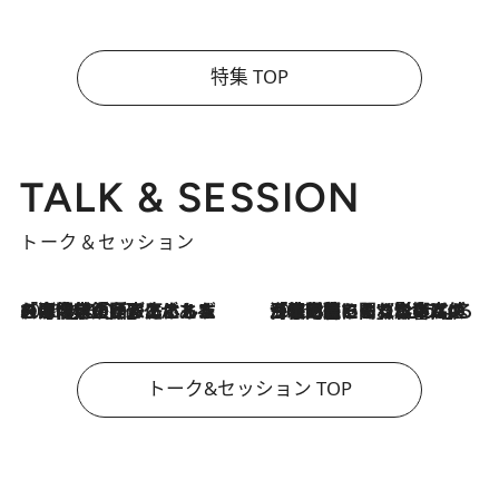
特集 TOP
TALK & SESSION
トーク＆セッション
2026.8.3
「今後値上げがあるとすれば…」「リスクがあるのは今年の冬」エネルギー専門家が語る、ホルムズ海峡封鎖が家庭にもたらす“ある心配”
2026.8.3
「住宅建てられない…」「サーチャージ料の高値が続いている」ホルムズ海峡封鎖による影響はいつまで続く？《エネルギー専門家に聞く“どうなる日本の暮らし”》
トーク&セッション TOP