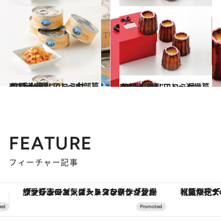
2012.11.30
47都道府県“口コミ付き”手土産リスト～中部篇2012～
グルメ
2012.12.1
47都道府県“口コミ付き”手土産リスト～近畿篇2012～
グルメ
FEATURE
フィーチャー記事
【夏限定ディナーコース】旬を迎える稚鮎や花ズッキーニなどをイタリア・トスカーナの郷土料理の手法で満喫！