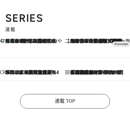
SERIES
連載
47都道府県の手みやげ ひんやりスイーツで夏を満喫
【兵庫県】この夏絶対食べたい 冷やしておいしいおやつ3選 淡路島の恵みをジェラートに集約
2026.8.8
【CREA×星野リゾート】唯一無二。癒しと発見が待つ場所へ
2026.8.7
【トンボの足水浴】ヒノキの香りに包まれて涼感マックス！約13℃の湧水かけ流しを避暑地「星野温泉 トンボの湯」で体験
CREA'S CHOICE
2026.8.7
「立川にも歌舞伎があるんだよ」 片岡仁左衛門・市川中車ら豪華座組みで4年目の立川立飛歌舞伎へ
田中稲の勝手に再ブーム
2026.8.7
「湘南乃風に憧れて」観客大盛上がりの“タオル回し”に、ラッパー顔負けの高速歌唱まで…さだまさし（74）のアグレッシブすぎる現在地
連載 TOP