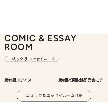
COMIC & ESSAY
ROOM
2026.7.30
第15話 アイス
2026.7.30
第8回「同人誌即売会にチャレンジ その2」
コミック＆エッセイルームTOP