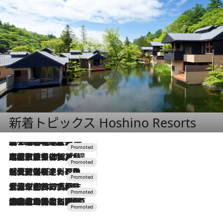
新着トピックス Hoshino Resorts
2026.8.7
【トンボの足水浴】ヒノキの香りに包まれて涼感マックス！約13℃の湧水かけ流しを避暑地「星野温泉 トンボの湯」で体験
2026.7.31
【ホテル帰省】という選択肢をOMOが提案。家族とほどよい距離を保つには「昼は実家、夜は気兼ねなくホテルで！」
2026.7.24
【夏限定ディナーコース】旬を迎える稚鮎や花ズッキーニなどをイタリア・トスカーナの郷土料理の手法で満喫！
2026.7.17
「土佐和ハーブかき氷」がOMO7高知に登場！生姜、山椒、大葉など目にも舌にも涼を呼ぶ郷土の味
2026.7.10
NEW OPEN！【界 草津】名湯の地に誕生。趣の異なる2種の温泉と上州ならではの会席・蕎麦割烹など美食を味わう究極の癒やし旅