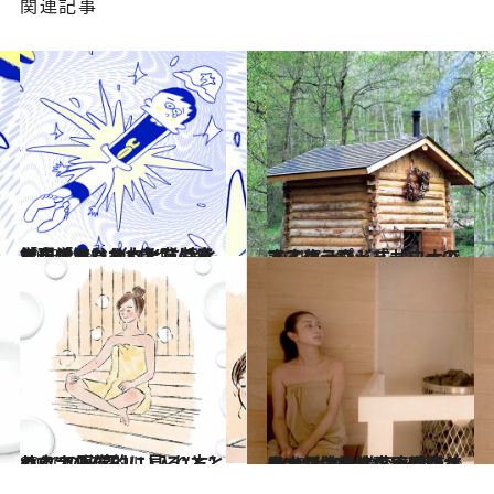
関連記事
2023.2.24
「現代人はもっと怠けるべきです」 “休息”に特化した「渋谷サウナス」で 無自覚にたまった脳の疲労をオフ
カルチャー
2021.7.26
フィンランド式サウナで エスケープジャーニーのすすめ
ライフスタイル
2021.3.29
サウナの “正しい入り方” って？ 医学的に見る“ととのう”の秘密
ライフスタイル
2022.4.2
日本初の女性専用個室サウナが登場 美容も癒しも“ととのい”も 表参道で一人だけのサウナ時間を
ライフスタイル