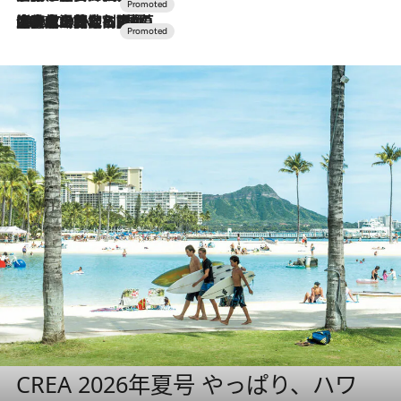
2026.7.10
NEW OPEN！【界 草津】名湯の地に誕生。趣の異なる2種の温泉と上州ならではの会席・蕎麦割烹など美食を味わう究極の癒やし旅
CREA 2026年夏号 やっぱり、ハワ