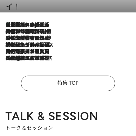
イ！
【厳選旅コスメ】「多機能アイテムがメイン！」旅好き美容エディターが選んだ夏旅ベストコスメを発表【Mサイズジップ】
8 Hours Ago
2026.8.6
「荷物が増えるほど旅ストレスは増す」美容ジャーナリストがたどり着いた最終結論。“化粧品を劇的に減らす”感動の凝縮美容とは
2026.8.6
「旅先には金髪ウィッグを持参」日本と同じメイクでは損してる!? 美容ジャーナリストが提案する“掟破りの旅美容”とは
2026.8.6
【厳選旅コスメ】「身軽さ＆UV対策重視！」ヘアアーティストshucoが選んだ夏旅ベストコスメを発表【Mサイズジップ】
2026.8.5
【厳選旅コスメ】国内をあちこち移動する河井菜摘が選んだ夏旅ベストコスメ発表！「リラックスアイテムはマスト」【Mサイズジップ】
2026.8.4
【厳選旅コスメ】「紫外線＆乾燥対策しながらメイク感も！」ヘア＆メイクGeorgeが選んだ夏旅ベストコスメを発表！【Mサイズジップ】
特集 TOP
TALK & SESSION
トーク＆セッション