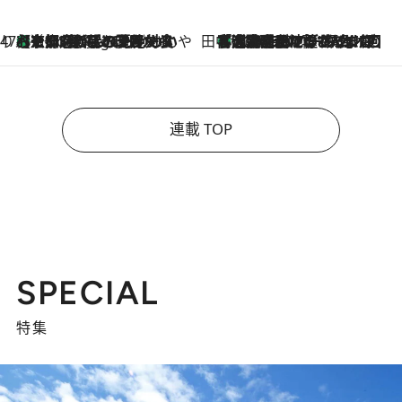
47都道府県の手みやげ ひんやりスイーツで夏を満喫
【京都府】この夏絶対食べたい 冷やしておいしいおやつ3選 ひと口目から心を掴む新緑のテリーヌ
8 Hours Ago
田中稲の勝手に再ブーム
「湘南乃風に憧れて」観客大盛上がりの“タオル回し”に、ラッパー顔負けの高速歌唱まで…さだまさし（74）のアグレッシブすぎる現在地
2026.8.7
連載 TOP
SPECIAL
特集