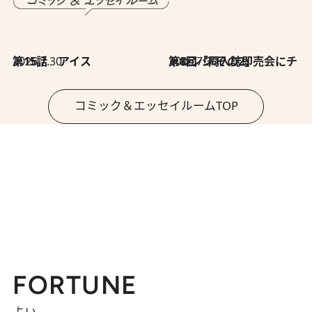
2026.7.30
第15話 アイス
2026.7.30
第8回「同人誌即売会にチャレンジ その2」
コミック＆エッセイルームTOP
FORTUNE