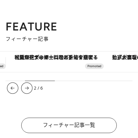
FEATURE
フィーチャー記事
「大事なのは地域の意識を変えること」。ロレックス賞受賞の自然保護活動家が実現させたナイジェリアの自然環境の復活
ヴァシュロン・コンスタンタン
3
/
6
フィーチャー記事一覧