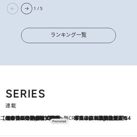
1 / 5
ランキング一覧
SERIES
連載
【CREA×星野リゾート】唯一無二。癒しと発見が待つ場所へ
【トンボの足水浴】ヒノキの香りに包まれて涼感マックス！約13℃の湧水かけ流しを避暑地「星野温泉 トンボの湯」で体験
6 Hours Ago
CREA'S CHOICE
「立川にも歌舞伎があるんだよ」 片岡仁左衛門・市川中車ら豪華座組みで4年目の立川立飛歌舞伎へ
8 Hours Ago