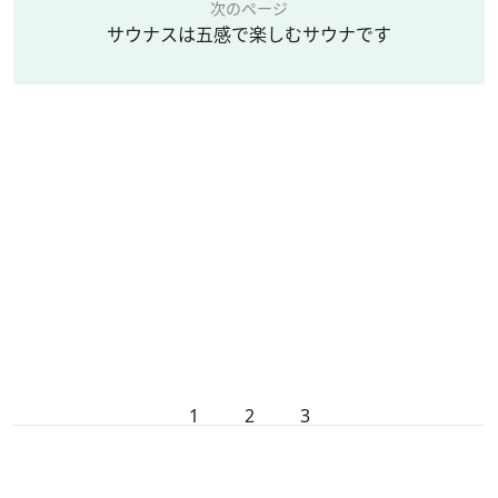
次のページ
サウナスは五感で楽しむサウナです
1
2
3