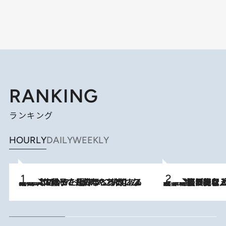
RANKING
ランキング
HOURLY
DAILY
WEEKLY
2026.8.5
【阿川佐和子さんの年とる力】なぜ70代で始めた趣味は“こんなに楽しい”のか？ ピアノ、俳句…スランプに陥っても続けられる“ある秘訣”とは
2026.8.5
【なぜ吉沢亮は「気配を消せる」のか？】興行収入208億の『国宝』を経て挑むミュージカル『ディア・エヴァン・ハンセン』。トップ俳優が舞台上でさらけ出した“孤独”とは