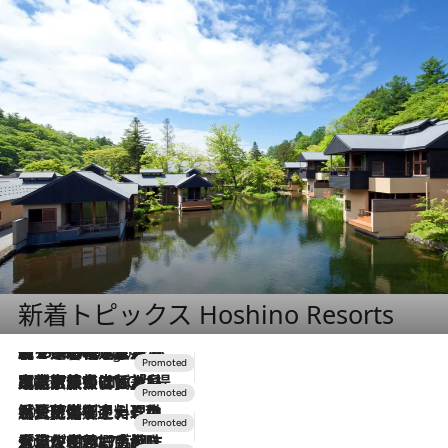
新着トピックス Hoshino Resorts
【トンボの足水浴】ヒノキの香りに包まれて涼感マックス！約13℃の湧水かけ流しを避暑地「星野温泉 トンボの湯」で体験
6 Hours Ago
2026.7.31
【ホテル帰省】という選択肢をOMOが提案。家族とほどよい距離を保つには「昼は実家、夜は気兼ねなくホテルで！」
2026.7.24
【夏限定ディナーコース】旬を迎える稚鮎や花ズッキーニなどをイタリア・トスカーナの郷土料理の手法で満喫！
2026.7.17
「土佐和ハーブかき氷」がOMO7高知に登場！生姜、山椒、大葉など目にも舌にも涼を呼ぶ郷土の味