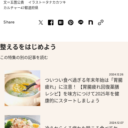
文＝五箇公貴 イラスト＝タナカカツキ
カルチャー
47都道府県
Share
整えるをはじめよう
この特集の別の記事を読む
2024.12.26
ついつい食べ過ぎる年末年始は「胃腸
疲れ」に注意！ 【胃腸疲れ回復薬膳
レシピ】を味方につけて2025年を健
康的にスタートしましょう
2024.12.07