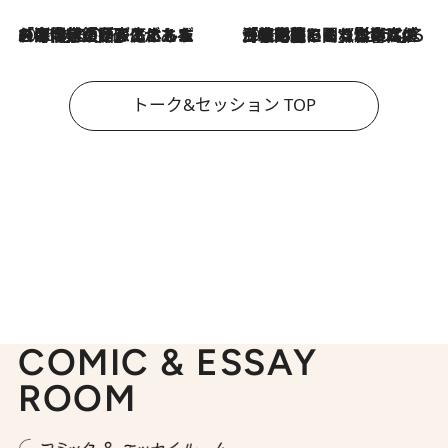
2026.8.3
「今後値上げがあるとすれば…」「リスクがあるのは今年の冬」エネルギー専門家が語る、ホルムズ海峡封鎖が家庭にもたらす“ある心配”
2026.8.3
「住宅建てられない…」「サーチャージ料の高値が続いている」ホルムズ海峡封鎖による影響はいつまで続く？《エネルギー専門家に聞く“どうなる日本の暮らし”》
トーク&セッション TOP
COMIC & ESSAY
ROOM